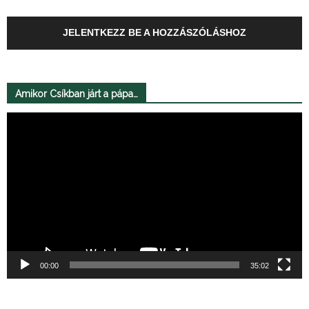
JELENTKEZZ BE A HOZZÁSZÓLÁSHOZ
Amikor Csíkban járt a pápa…
Videólejátszó
00:00
35:02