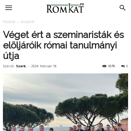
RomKat.ro
Főoldal
Közelről
Véget ért a szeminaristák és
elöljáróik római tanulmányi
útja
Szerző:
Szerk.
-
2024. február 18.
1079
0