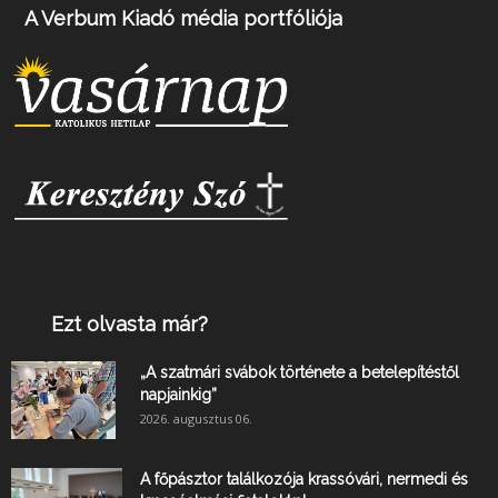
A Verbum Kiadó média portfóliója
Ezt olvasta már?
„A szatmári svábok története a betelepítéstől
napjainkig”
2026. augusztus 06.
A főpásztor találkozója krassóvári, nermedi és