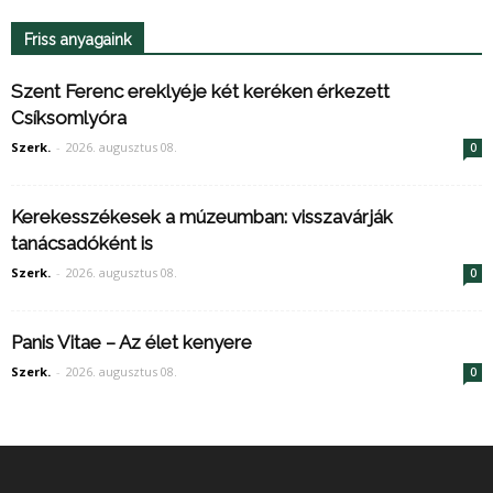
Friss anyagaink
Szent Ferenc ereklyéje két keréken érkezett
Csíksomlyóra
Szerk.
-
2026. augusztus 08.
0
Kerekesszékesek a múzeumban: visszavárják
tanácsadóként is
Szerk.
-
2026. augusztus 08.
0
Panis Vitae – Az élet kenyere
Szerk.
-
2026. augusztus 08.
0