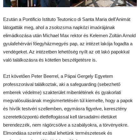
Ezután a Pontificio Istituto Teutonico di Santa Maria dell’Animát
látogatták meg, ahol a zsolozsma napközi imaórájának
elimádkozása után Michael Max rektor és Kelemen Zoltán Arnold
gyulafehérvári főegyházmegyés pap, az intézet lakója fogadta a
vendégeket. Az intézetben lehetőség nyílt az ott lakó papokkal
való találkozásra és kötetlen beszélgetésre is.
Ezt követően Peter Beerrel, a Pápai Gergely Egyetem
professzorával találkoztak, aki a safeguarding (sebezhető
emberek védelme) szakterület mibenlétének és gyakorlati
megvalósulásának megismertetésén túl kiemelte, hogy a papok
és hívők testvéri szellemben, egymásra figyelve, keresztény
szeretetközpontú életfelfogással kell társadalmi életüket
berendezzék, nem rágörcsölve a szabályokra, a törvényekre.
Elmondása szerint ezáltal lehetünk természetesek és