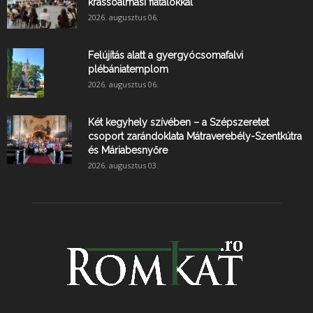
krassóalmási fiatalokkal
2026. augusztus 06.
Felújítás alatt a gyergyócsomafalvi
plébániatemplom
2026. augusztus 06.
Két kegyhely szívében – a Szépszeretet
csoport zarándoklata Mátraverebély-Szentkútra
és Máriabesnyőre
2026. augusztus 03.