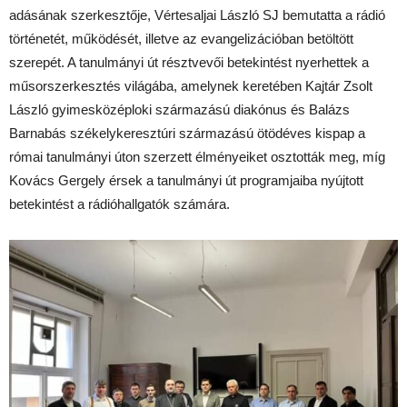
adásának szerkesztője, Vértesaljai László SJ bemutatta a rádió
történetét, működését, illetve az evangelizációban betöltött
szerepét. A tanulmányi út résztvevői betekintést nyerhettek a
műsorszerkesztés világába, amelynek keretében Kajtár Zsolt
László gyimesközéploki származású diakónus és Balázs
Barnabás székelykeresztúri származású ötödéves kispap a
római tanulmányi úton szerzett élményeiket osztották meg, míg
Kovács Gergely érsek a tanulmányi út programjaiba nyújtott
betekintést a rádióhallgatók számára.