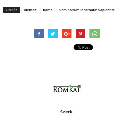
CIMKÉK
kiemelt
Róma
Seminarium Incarnatæ Sapientiæ
Szerk.