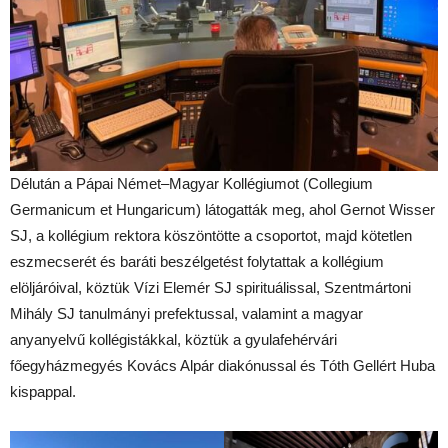
Délután a Pápai Német–Magyar Kollégiumot (Collegium
Germanicum et Hungaricum) látogatták meg, ahol Gernot Wisser
SJ, a kollégium rektora köszöntötte a csoportot, majd kötetlen
eszmecserét és baráti beszélgetést folytattak a kollégium
elöljáróival, köztük Vízi Elemér SJ spirituálissal, Szentmártoni
Mihály SJ tanulmányi prefektussal, valamint a magyar
anyanyelvű kollégistákkal, köztük a gyulafehérvári
főegyházmegyés Kovács Alpár diakónussal és Tóth Gellért Huba
kispappal.