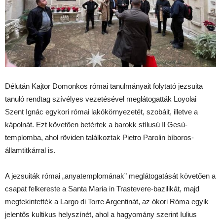
Délután Kajtor Domonkos római tanulmányait folytató jezsuita
tanuló rendtag szívélyes vezetésével meglátogatták Loyolai
Szent Ignác egykori római lakókörnyezetét, szobáit, illetve a
kápolnát. Ezt követően betértek a barokk stílusú Il Gesù-
templomba, ahol röviden találkoztak Pietro Parolin bíboros-
államtitkárral is.
A jezsuiták római „anyatemplomának” meglátogatását követően a
csapat felkereste a Santa Maria in Trastevere-bazilikát, majd
megtekintették a Largo di Torre Argentinát, az ókori Róma egyik
jelentős kultikus helyszínét, ahol a hagyomány szerint Iulius