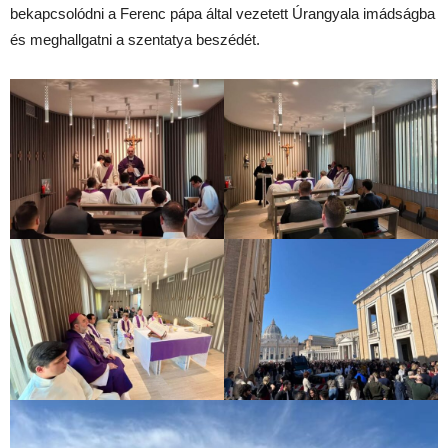
bekapcsolódni a Ferenc pápa által vezetett Úrangyala imádságba
és meghallgatni a szentatya beszédét.