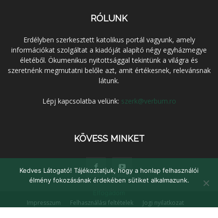
RÓLUNK
Erdélyben szerkesztett katolikus portál vagyunk, amely
információkat szolgáltat a kiadóját alapító négy egyházmegye
életéből. Ökumenikus nyitottsággal tekintünk a világra és
szeretnénk megmutatni belőle azt, amit értékesnek, relevánsnak
látunk.
Lépj kapcsolatba velünk:
szerk@verbum.ro
KÖVESS MINKET
Kedves Látogató! Tájékoztatjuk, hogy a honlap felhasználói
élmény fokozásának érdekében sütiket alkalmazunk.
Elfogadom
Impresszum
Felhasználási feltételek
Jogi nyilatkozat
Adatvédelem
Médiaajánlat
Kapcsolat