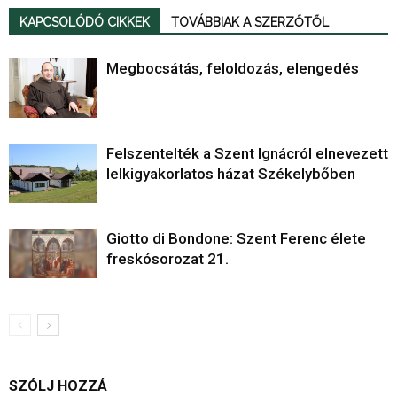
KAPCSOLÓDÓ CIKKEK
TOVÁBBIAK A SZERZŐTŐL
Megbocsátás, feloldozás, elengedés
Felszentelték a Szent Ignácról elnevezett
lelkigyakorlatos házat Székelybőben
Giotto di Bondone: Szent Ferenc élete
freskósorozat 21.
SZÓLJ HOZZÁ