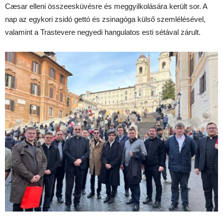
Cæsar elleni összeesküvésre és meggyilkolására került sor. A
nap az egykori zsidó gettó és zsinagóga külső szemlélésével,
valamint a Trastevere negyedi hangulatos esti sétával zárult.