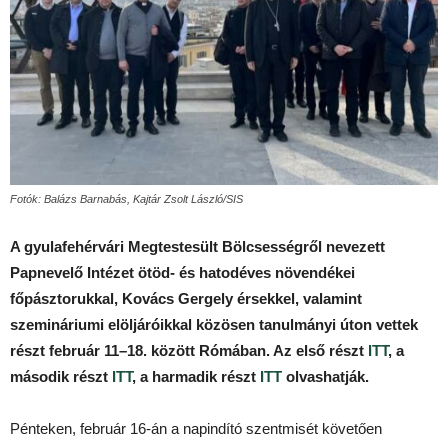
Fotók: Balázs Barnabás, Kajtár Zsolt László/SIS
A gyulafehérvári Megtestesült Bölcsességről nevezett
Papnevelő Intézet ötöd- és hatodéves növendékei
főpásztorukkal, Kovács Gergely érsekkel, valamint
szemináriumi elöljáróikkal közösen tanulmányi úton vettek
részt február 11–18. között Rómában. Az első részt
ITT
, a
második részt
ITT
, a harmadik részt
ITT
olvashatják.
Pénteken, február 16-án a napindító szentmisét követően