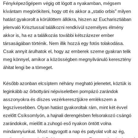
Fényképezőgépem végig ott lógott a nyakamban, mégsem
kívántam megörökíteni, hogy ott és akkor a „statio orbis” milyen
hatást gyakorolt a körülöttem állókra, hiszen az Eucharisztiában
jelenvaló Krisztussal találkozni rendkívül személyes élmény
akkor is, ha ez a találkozás további kétszázezer ember
társaságában történik. Nem illik hozzá egy fotós tolakodása.
Csak annyit árulhatok el, hogy az emberek szeme gyakran telik
meg könnyel, amikor a közösségben megnyilvánuló keresztény
áhitat lengi be a tömeget.
Később azonban elcsíptem néhány megható jelenetet, köztük is
leginkább az őrbottyáni népviseletben pompázó zarándok
asszonyokra és díszes vezérkeresztjükre emlékszem a
legszívesebben. Olyan hatást gyakoroltak rám, mint két évvel
ezelőtt Csíksomlyón, a hajnali derengésben felsorakozó csángó
zarándokok, mielőtt a zuhogó eső nyakon öntött volna
mindannyiunkat. Most ragyogott a nap és patyolat volt az ég,