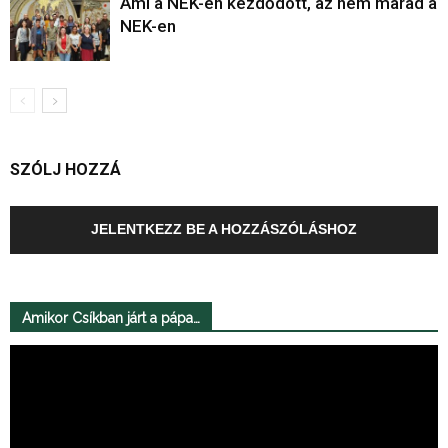
Ami a NEK-en kezdődött, az nem marad a
NEK-en
SZÓLJ HOZZÁ
JELENTKEZZ BE A HOZZÁSZÓLÁSHOZ
Amikor Csíkban járt a pápa…
Videólejátszó