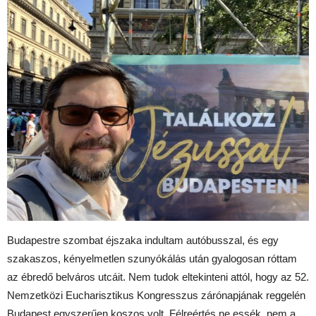
Budapestre szombat éjszaka indultam autóbusszal, és egy
szakaszos, kényelmetlen szunyókálás után gyalogosan róttam
az ébredő belváros utcáit. Nem tudok eltekinteni attól, hogy az 52.
Nemzetközi Eucharisztikus Kongresszus zárónapjának reggelén
Budapest egyszerűen koszos volt. Félreértés ne essék, nem a