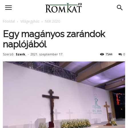
RomKat.ro
Főoldal
Világegyház
NEK 2020
Egy magányos zarándok
naplójából
Szerző:
Szerk.
-
2021. szeptember 17.
7544
0