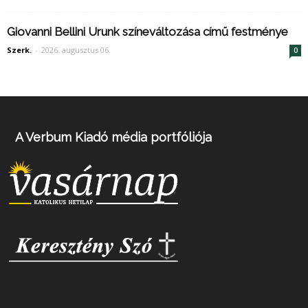
Giovanni Bellini Urunk színeváltozása című festménye
Szerk.
-
2026. augusztus 06.
0
A Verbum Kiadó média portfóliója