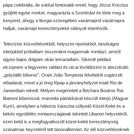
pápa celebrálta, de sokkal fontosabb ennél, hogy Jézus Krisztus
gyűjtött egybe minket, magyarázta a Szentírást és törte meg a
kenyeret, ahogy a liturgia szövegében vasárnapról vasárnapra
halljuk, vasárnapi keresztényekké silányult istenhívők.
Televíziós közvetítésekből, helyszíni riportokból, tanulságos
interjúkból próbáltam összerakni magamnak mindazt, amiről
ügyes-bajos dolgaim okán lemaradtam. Sikerült például
elcsípnem a fegyveres rablást és utcai lövöldözést is abszolváló
„golyóálló bíboros”, Orani João Tempesta felvételről sugárzott
előadását, mivel a jó öreg főpap a járványhelyzet miatt Rio de
Janeiróban rekedt. Mélyen megérintett a Béchara Boutros Raï
libanoni bíborossal, maronita pátriárkával készült interjú (
Magyar
Kurír
), amelyben a háborús káoszba süllyedő Közel-Kelet és a
békés együttélés mintaországának tekintett Libanon helyzetéről,
ezen belül is a megfogyatkozott közel-keleti kereszténység
szánalmas heyzetéről tett tanúvallomást. Az élő közvetítéseknek