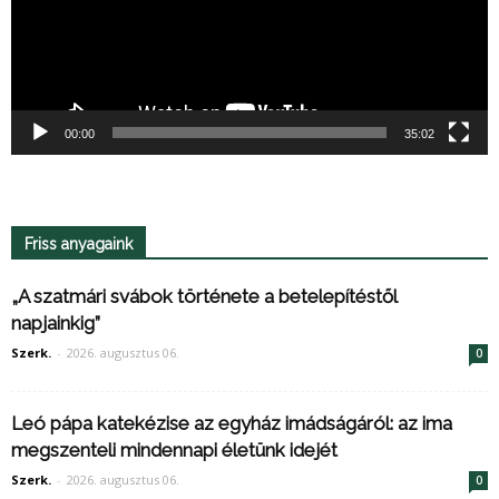
00:00
35:02
Friss anyagaink
„A szatmári svábok története a betelepítéstől
napjainkig”
Szerk.
-
2026. augusztus 06.
0
Leó pápa katekézise az egyház imádságáról: az ima
megszenteli mindennapi életünk idejét
Szerk.
-
2026. augusztus 06.
0