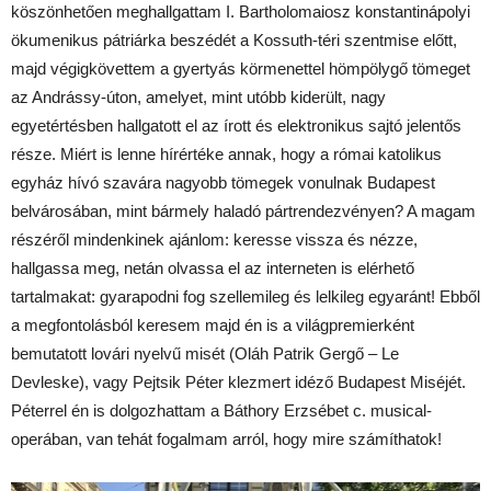
köszönhetően meghallgattam I. Bartholomaiosz konstantinápolyi
ökumenikus pátriárka beszédét a Kossuth-téri szentmise előtt,
majd végigkövettem a gyertyás körmenettel hömpölygő tömeget
az Andrássy-úton, amelyet, mint utóbb kiderült, nagy
egyetértésben hallgatott el az írott és elektronikus sajtó jelentős
része. Miért is lenne hírértéke annak, hogy a római katolikus
egyház hívó szavára nagyobb tömegek vonulnak Budapest
belvárosában, mint bármely haladó pártrendezvényen? A magam
részéről mindenkinek ajánlom: keresse vissza és nézze,
hallgassa meg, netán olvassa el az interneten is elérhető
tartalmakat: gyarapodni fog szellemileg és lelkileg egyaránt! Ebből
a megfontolásból keresem majd én is a világpremierként
bemutatott lovári nyelvű misét (Oláh Patrik Gergő – Le
Devleske), vagy Pejtsik Péter klezmert idéző Budapest Miséjét.
Péterrel én is dolgozhattam a Báthory Erzsébet c. musical-
operában, van tehát fogalmam arról, hogy mire számíthatok!