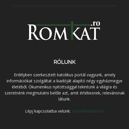
RÓLUNK
Erdélyben szerkesztett katolikus portál vagyunk, amely
információkat szolgáltat a kiadóját alapító négy egyházmegye
életéből. Ökumenikus nyitottsággal tekintünk a világra és
szeretnénk megmutatni belőle azt, amit értékesnek, relevánsnak
látunk.
Lépj kapcsolatba velünk:
szerk@verbum.ro