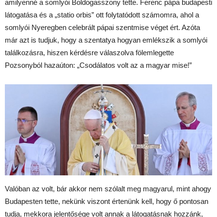
amilyenné a somlyói Boldogasszony tette. Ferenc pápa budapesti
látogatása és a „statio orbis” ott folytatódott számomra, ahol a
somlyói Nyeregben celebrált pápai szentmise véget ért. Azóta
már azt is tudjuk, hogy a szentatya hogyan emlékszik a somlyói
találkozásra, hiszen kérdésre válaszolva fölemlegette
Pozsonyból hazaúton: „Csodálatos volt az a magyar mise!”
Valóban az volt, bár akkor nem szólalt meg magyarul, mint ahogy
Budapesten tette, nekünk viszont értenünk kell, hogy ő pontosan
tudja, mekkora jelentősége volt annak a látogatásnak hozzánk,