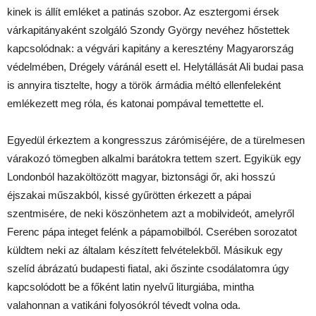
kinek is állít emléket a patinás szobor. Az esztergomi érsek
várkapitányaként szolgáló Szondy György nevéhez hőstettek
kapcsolódnak: a végvári kapitány a keresztény Magyarország
védelmében, Drégely váránál esett el. Helytállását Ali budai pasa
is annyira tisztelte, hogy a török ármádia méltó ellenfeleként
emlékezett meg róla, és katonai pompával temettette el.
Egyedül érkeztem a kongresszus zárómiséjére, de a türelmesen
várakozó tömegben alkalmi barátokra tettem szert. Egyikük egy
Londonból hazaköltözött magyar, biztonsági őr, aki hosszú
éjszakai műszakból, kissé gyűrötten érkezett a pápai
szentmisére, de neki köszönhetem azt a mobilvideót, amelyről
Ferenc pápa integet felénk a pápamobilból. Cserében sorozatot
küldtem neki az általam készített felvételekből. Másikuk egy
szelíd ábrázatú budapesti fiatal, aki őszinte csodálatomra úgy
kapcsolódott be a főként latin nyelvű liturgiába, mintha
valahonnan a vatikáni folyosókról tévedt volna oda.