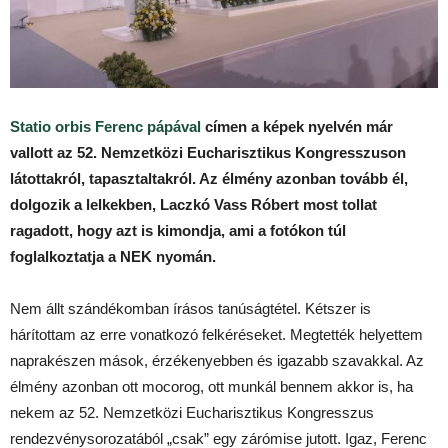
Statio orbis Ferenc pápával
címen a képek nyelvén már
vallott az 52. Nemzetközi Eucharisztikus Kongresszuson
látottakról, tapasztaltakról. Az élmény azonban tovább él,
dolgozik a lelkekben, Laczkó Vass Róbert most tollat
ragadott, hogy azt is kimondja, ami a fotókon túl
foglalkoztatja a NEK nyomán.
Nem állt szándékomban írásos tanúságtétel. Kétszer is
hárítottam az erre vonatkozó felkéréseket. Megtették helyettem
naprakészen mások, érzékenyebben és igazabb szavakkal. Az
élmény azonban ott mocorog, ott munkál bennem akkor is, ha
nekem az 52. Nemzetközi Eucharisztikus Kongresszus
rendezvénysorozatából „csak” egy zárómise jutott. Igaz, Ferenc