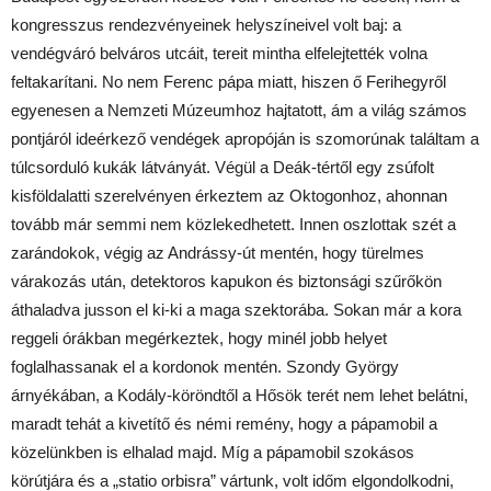
kongresszus rendezvényeinek helyszíneivel volt baj: a
vendégváró belváros utcáit, tereit mintha elfelejtették volna
feltakarítani. No nem Ferenc pápa miatt, hiszen ő Ferihegyről
egyenesen a Nemzeti Múzeumhoz hajtatott, ám a világ számos
pontjáról ideérkező vendégek apropóján is szomorúnak találtam a
túlcsorduló kukák látványát. Végül a Deák-tértől egy zsúfolt
kisföldalatti szerelvényen érkeztem az Oktogonhoz, ahonnan
tovább már semmi nem közlekedhetett. Innen oszlottak szét a
zarándokok, végig az Andrássy-út mentén, hogy türelmes
várakozás után, detektoros kapukon és biztonsági szűrőkön
áthaladva jusson el ki-ki a maga szektorába. Sokan már a kora
reggeli órákban megérkeztek, hogy minél jobb helyet
foglalhassanak el a kordonok mentén. Szondy György
árnyékában, a Kodály-köröndtől a Hősök terét nem lehet belátni,
maradt tehát a kivetítő és némi remény, hogy a pápamobil a
közelünkben is elhalad majd. Míg a pápamobil szokásos
körútjára és a „statio orbisra” vártunk, volt időm elgondolkodni,