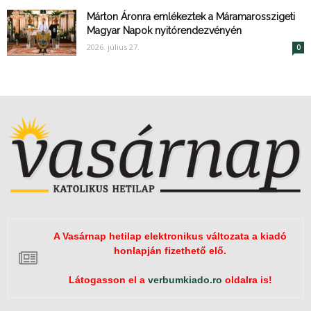
Márton Áronra emlékeztek a Máramarosszigeti
Magyar Napok nyitórendezvényén
2026. július 27.
0
A Vasárnap hetilap elektronikus változata a kiadó
honlapján fizethető elő.
Látogasson el a
verbumkiado.ro
oldalra is!