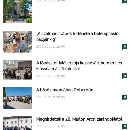
2026. augusztus 06.
0
„A szatmári svábok története a betelepítéstől
napjainkig”
2026. augusztus 06.
0
A főpásztor találkozója krassóvári, nermedi és
krassóalmási fiatalokkal
2026. augusztus 06.
0
A hősök nyomában Doberdón
2026. augusztus 05.
0
Meghirdették a 28. Márton Áron zarándoklatot
2026. augusztus 05.
0