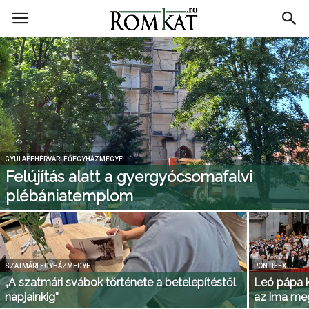
RomKat.ro
GYULAFEHÉRVÁRI FŐEGYHÁZMEGYE
Felújítás alatt a gyergyócsomafalvi
plébániatemplom
SZATMÁRI EGYHÁZMEGYE
PONTIFEX
„A szatmári svábok története a betelepítéstől
Leó pápa k
napjainkig”
az ima meg