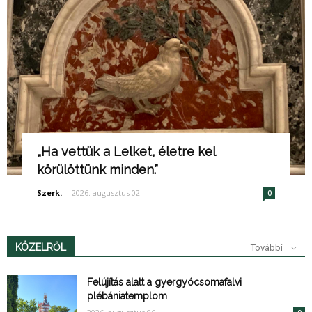
„Ha vettük a Lelket, életre kel
körülöttünk minden.”
Szerk.
-
2026. augusztus 02.
0
KÖZELRŐL
További
Felújítás alatt a gyergyócsomafalvi
plébániatemplom