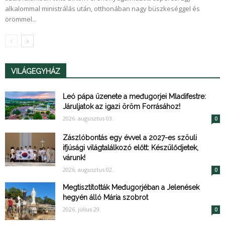
alkalommal ministrálás után, otthonában nagy büszkeséggel és
örömmel...
VILÁGEGYHÁZ
Leó pápa üzenete a međugorjei Mladifestre:
Járuljatok az igazi öröm Forrásához!
2026. augusztus 03.
0
Zászlóbontás egy évvel a 2027-es szöuli
ifjúsági világtalálkozó előtt: Készülődjetek,
várunk!
2026. augusztus 02.
0
Megtisztították Međugorjéban a Jelenések
hegyén álló Mária szobrot
2026. július 29.
0