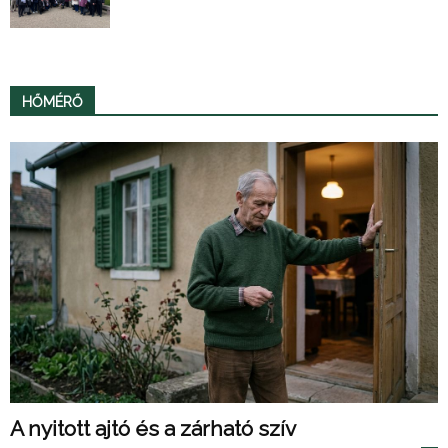
HŐMÉRŐ
A nyitott ajtó és a zárható szív