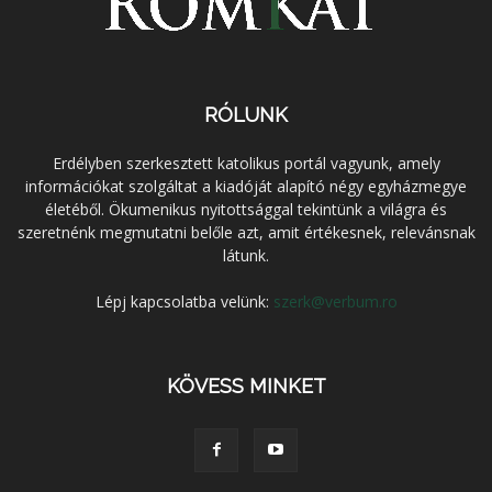
RÓLUNK
Erdélyben szerkesztett katolikus portál vagyunk, amely
információkat szolgáltat a kiadóját alapító négy egyházmegye
életéből. Ökumenikus nyitottsággal tekintünk a világra és
szeretnénk megmutatni belőle azt, amit értékesnek, relevánsnak
látunk.
Lépj kapcsolatba velünk:
szerk@verbum.ro
KÖVESS MINKET