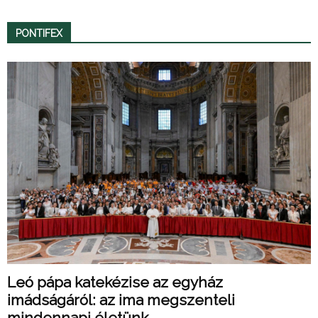
PONTIFEX
Leó pápa katekézise az egyház
imádságáról: az ima megszenteli
mindennapi életünk...