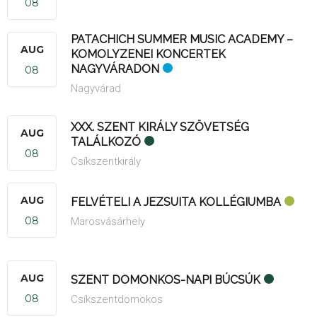
08
PATACHICH SUMMER MUSIC ACADEMY –
AUG
KOMOLYZENEI KONCERTEK
NAGYVÁRADON
08
Nagyvárad
XXX. SZENT KIRÁLY SZÖVETSÉG
AUG
TALÁLKOZÓ
08
Csíkszentkirály
AUG
FELVÉTELI A JEZSUITA KOLLÉGIUMBA
08
Marosvásárhely
AUG
SZENT DOMONKOS-NAPI BÚCSÚK
08
Csíkszentdomokos