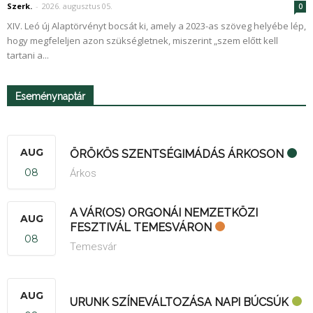
Szerk.
-
2026. augusztus 05.
0
XIV. Leó új Alaptörvényt bocsát ki, amely a 2023-as szöveg helyébe lép,
hogy megfeleljen azon szükségletnek, miszerint „szem előtt kell
tartani a...
Eseménynaptár
AUG
ÖRÖKÖS SZENTSÉGIMÁDÁS ÁRKOSON
08
Árkos
A VÁR(OS) ORGONÁI NEMZETKÖZI
AUG
FESZTIVÁL TEMESVÁRON
08
Temesvár
AUG
URUNK SZÍNEVÁLTOZÁSA NAPI BÚCSÚK