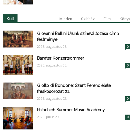
Kult
Minden
Színház
Film
Könyv
Giovanni Bellini Urunk színeváltozása című
festménye
2026. augusztus 06.
0
Banater Konzertsommer
2026. augusztus 05.
0
Giotto di Bondone: Szent Ferenc élete
freskósorozat 21.
2026. augusztus 02.
0
Patachich Summer Music Academy
2026. július 29.
0