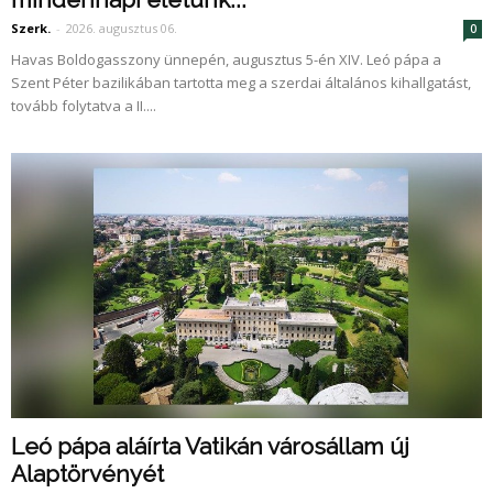
Szerk.
-
2026. augusztus 06.
0
Havas Boldogasszony ünnepén, augusztus 5-én XIV. Leó pápa a
Szent Péter bazilikában tartotta meg a szerdai általános kihallgatást,
tovább folytatva a II....
Leó pápa aláírta Vatikán városállam új
Alaptörvényét