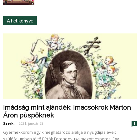
A hét könyve
Imádság mint ajándék: Imacsokrok Márton
Áron püspöknek
Szerk.
-
2021. január 28.
1
Gyermekkorom egyik meghatározó alakja a nyugdíjas éveit
szülőfalumban töltő Bírtók Ferenc nyugalmazott esperes. Egy