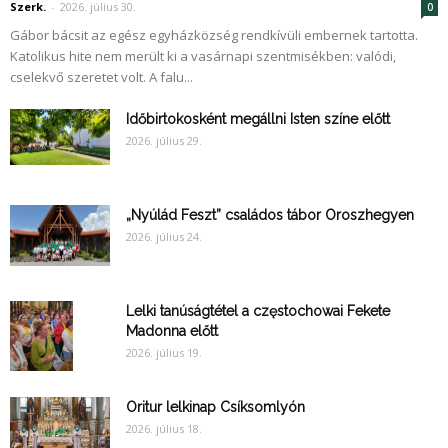
Szerk.
-
2026. július 30.
0
Gábor bácsit az egész egyházközség rendkívüli embernek tartotta.
Katolikus hite nem merült ki a vasárnapi szentmisékben: valódi,
cselekvő szeretet volt. A falu...
Időbirtokosként megállni Isten színe előtt
2026. július 29.
„Nyúlád Feszt” családos tábor Oroszhegyen
2026. július 24.
Lelki tanúságtétel a częstochowai Fekete
Madonna előtt
2026. július 19.
Oritur lelkinap Csíksomlyón
2026. július 18.