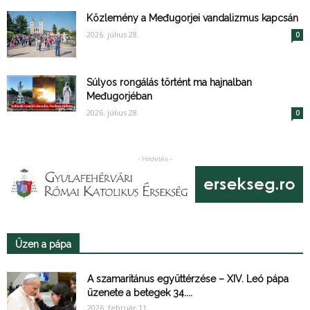
Közlemény a Međugorjei vandalizmus kapcsán
2026. július 28.
0
Súlyos rongálás történt ma hajnalban
Međugorjéban
2026. július 28.
0
- Hirdetés -
Üzen a pápa
A szamaritánus együttérzése – XIV. Leó pápa
üzenete a betegek 34....
2026. február 11.