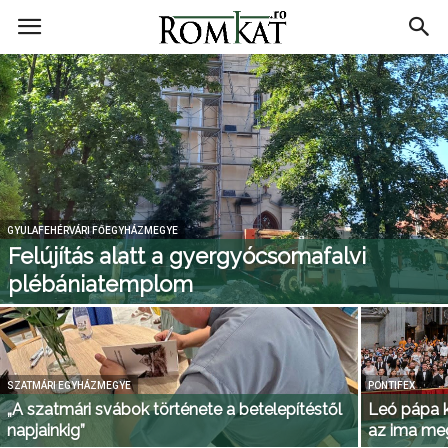
RomKat.ro
GYULAFEHÉRVÁRI FŐEGYHÁZMEGYE
Felújítás alatt a gyergyócsomafalvi
plébániatemplom
SZATMÁRI EGYHÁZMEGYE
PONTIFEX
„A szatmári svábok története a betelepítéstől
Leó pápa k
napjainkig”
az ima meg