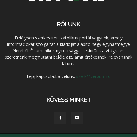
RÓLUNK
Erdélyben szerkesztett katolikus portál vagyunk, amely
információkat szolgáltat a kiadóját alapító négy egyházmegye
életéből. Ökumenikus nyitottsággal tekintünk a világra és
szeretnénk megmutatni belőle azt, amit értékesnek, relevánsnak
látunk.
Lépj kapcsolatba velünk:
szerk@verbum.ro
KÖVESS MINKET