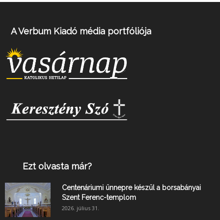
A Verbum Kiadó média portfóliója
Ezt olvasta már?
Centenáriumi ünnepre készül a borsabányai
Szent Ferenc-templom
2026. július 31.