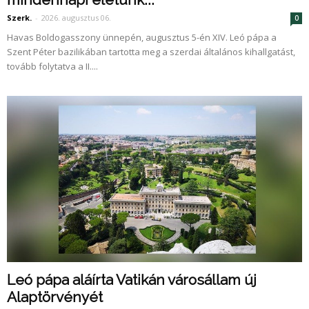
Szerk.
-
2026. augusztus 06.
0
Havas Boldogasszony ünnepén, augusztus 5-én XIV. Leó pápa a
Szent Péter bazilikában tartotta meg a szerdai általános kihallgatást,
tovább folytatva a II....
Leó pápa aláírta Vatikán városállam új
Alaptörvényét