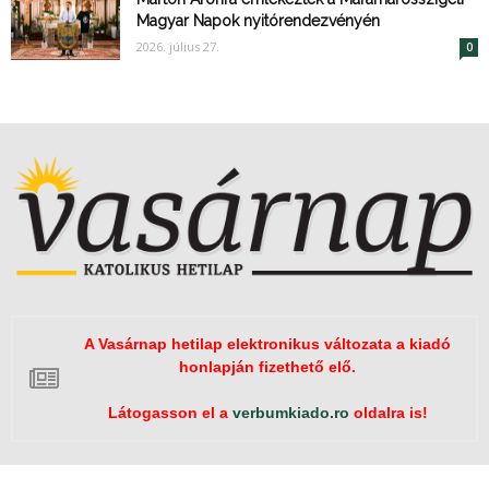
Magyar Napok nyitórendezvényén
2026. július 27.
0
A Vasárnap hetilap elektronikus változata a kiadó
honlapján fizethető elő.
Látogasson el a
verbumkiado.ro
oldalra is!