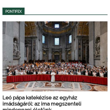
PONTIFEX
Leó pápa katekézise az egyház
imádságáról: az ima megszenteli
mindennapi életünk...