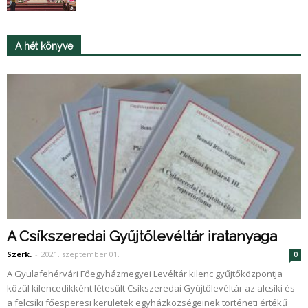
A hét könyve
A Csíkszeredai Gyűjtőlevéltár iratanyaga
Szerk.
-
2021. szeptember 01.
0
A Gyulafehérvári Főegyházmegyei Levéltár kilenc gyűjtőközpontja
közül kilencedikként létesült Csíkszeredai Gyűjtőlevéltár az alcsíki és
a felcsíki főesperesi kerületek egyházközségeinek történeti értékű