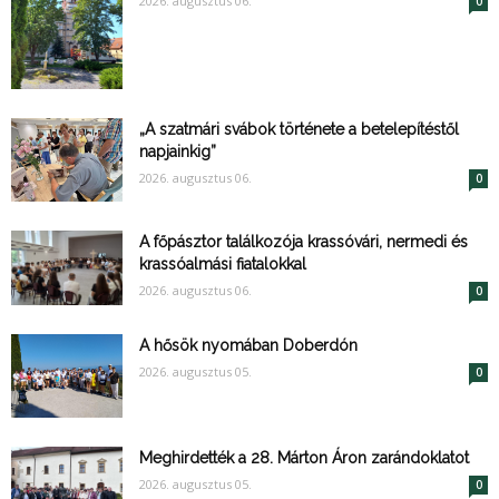
2026. augusztus 06.
0
„A szatmári svábok története a betelepítéstől
napjainkig”
2026. augusztus 06.
0
A főpásztor találkozója krassóvári, nermedi és
krassóalmási fiatalokkal
2026. augusztus 06.
0
A hősök nyomában Doberdón
2026. augusztus 05.
0
Meghirdették a 28. Márton Áron zarándoklatot
2026. augusztus 05.
0