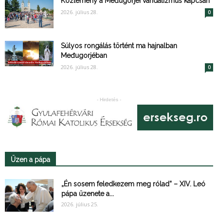
Közlemény a Međugorjei vandalizmus kapcsán
2026. július 28.
0
Súlyos rongálás történt ma hajnalban
Međugorjéban
2026. július 28.
0
- Hirdetés -
Üzen a pápa
„Én sosem feledkezem meg rólad” – XIV. Leó
pápa üzenete a...
2026. július 25.