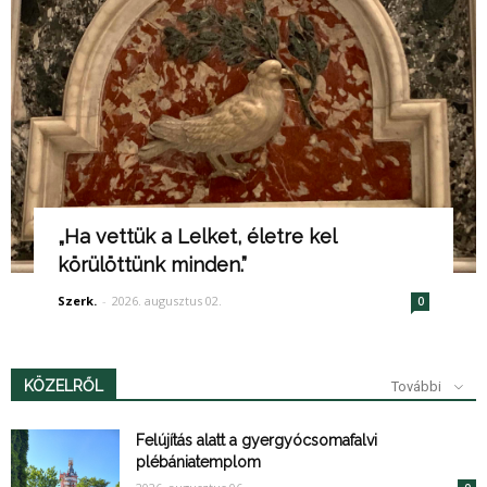
„Ha vettük a Lelket, életre kel
körülöttünk minden.”
Szerk.
-
2026. augusztus 02.
0
KÖZELRŐL
További
Felújítás alatt a gyergyócsomafalvi
plébániatemplom