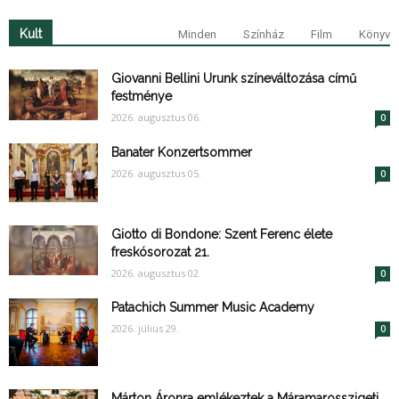
Kult
Minden
Színház
Film
Könyv
Giovanni Bellini Urunk színeváltozása című
festménye
2026. augusztus 06.
0
Banater Konzertsommer
2026. augusztus 05.
0
Giotto di Bondone: Szent Ferenc élete
freskósorozat 21.
2026. augusztus 02.
0
Patachich Summer Music Academy
2026. július 29.
0
Márton Áronra emlékeztek a Máramarosszigeti