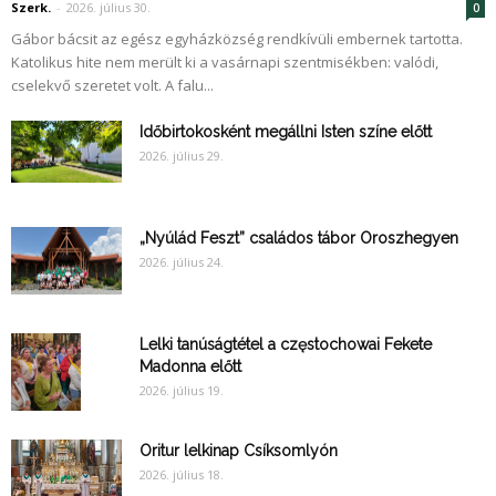
Szerk.
-
2026. július 30.
0
Gábor bácsit az egész egyházközség rendkívüli embernek tartotta.
Katolikus hite nem merült ki a vasárnapi szentmisékben: valódi,
cselekvő szeretet volt. A falu...
Időbirtokosként megállni Isten színe előtt
2026. július 29.
„Nyúlád Feszt” családos tábor Oroszhegyen
2026. július 24.
Lelki tanúságtétel a częstochowai Fekete
Madonna előtt
2026. július 19.
Oritur lelkinap Csíksomlyón
2026. július 18.