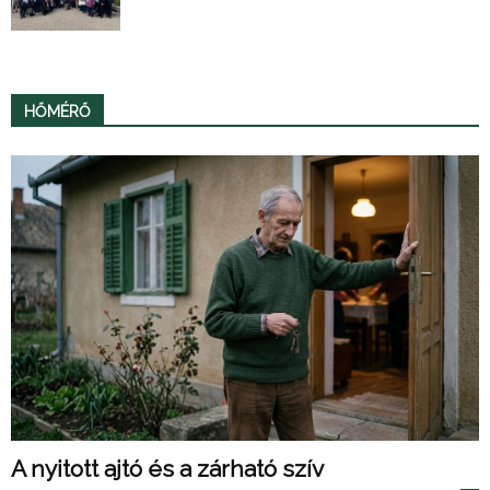
HŐMÉRŐ
A nyitott ajtó és a zárható szív