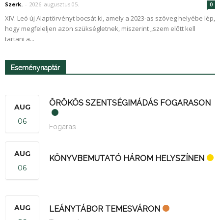
Szerk.
-
2026. augusztus 05.
0
XIV. Leó új Alaptörvényt bocsát ki, amely a 2023-as szöveg helyébe lép,
hogy megfeleljen azon szükségletnek, miszerint „szem előtt kell
tartani a...
Eseménynaptár
ÖRÖKÖS SZENTSÉGIMÁDÁS FOGARASON
AUG
06
Fogaras
AUG
KÖNYVBEMUTATÓ HÁROM HELYSZÍNEN
06
AUG
LEÁNYTÁBOR TEMESVÁRON