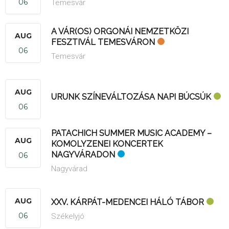
06
Temesvár
A VÁR(OS) ORGONÁI NEMZETKÖZI
AUG
FESZTIVÁL TEMESVÁRON
06
Temesvár
AUG
URUNK SZÍNEVÁLTOZÁSA NAPI BÚCSÚK
06
PATACHICH SUMMER MUSIC ACADEMY –
AUG
KOMOLYZENEI KONCERTEK
NAGYVÁRADON
06
Nagyvárad
AUG
XXV. KÁRPÁT-MEDENCEI HÁLÓ TÁBOR
06
Székelyjó