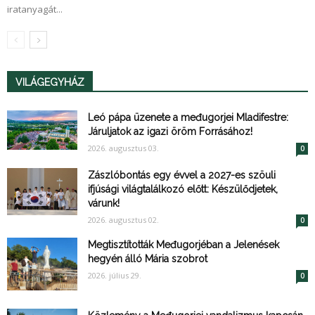
iratanyagát...
VILÁGEGYHÁZ
Leó pápa üzenete a međugorjei Mladifestre:
Járuljatok az igazi öröm Forrásához!
2026. augusztus 03.
0
Zászlóbontás egy évvel a 2027-es szöuli
ifjúsági világtalálkozó előtt: Készülődjetek,
várunk!
2026. augusztus 02.
0
Megtisztították Međugorjéban a Jelenések
hegyén álló Mária szobrot
2026. július 29.
0