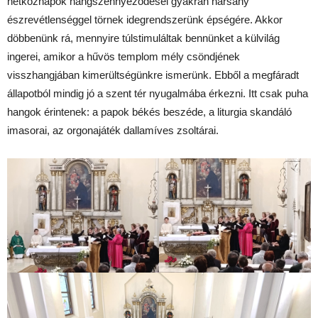
hétköznapok hangszennyeződései gyakran harsány
észrevétlenséggel törnek idegrendszerünk épségére. Akkor
döbbenünk rá, mennyire túlstimuláltak bennünket a külvilág
ingerei, amikor a hűvös templom mély csöndjének
visszhangjában kimerültségünkre ismerünk. Ebből a megfáradt
állapotból mindig jó a szent tér nyugalmába érkezni. Itt csak puha
hangok érintenek: a papok békés beszéde, a liturgia skandáló
imasorai, az orgonajáték dallamíves zsoltárai.