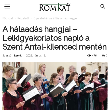
RomKat.ro
Főoldal
Közelről
Gyulafehérvári Főegyházmegye
A hálaadás hangjai –
Lelkigyakorlatos napló a
Szent Antal-kilenced mentén
Szerző:
Szerk.
-
2026. június 16.
476
0