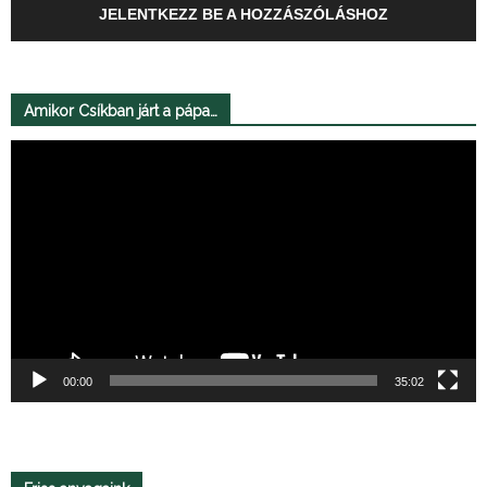
JELENTKEZZ BE A HOZZÁSZÓLÁSHOZ
Amikor Csíkban járt a pápa…
Videólejátszó
00:00
35:02