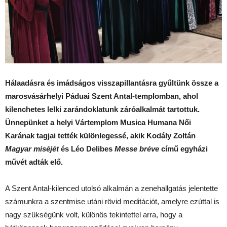
Hálaadásra és imádságos visszapillantásra gyűltünk össze a
marosvásárhelyi Páduai Szent Antal-templomban, ahol
kilenchetes lelki zarándoklatunk záróalkalmát tartottuk.
Ünnepünket a helyi Vártemplom Musica Humana Női
Karának tagjai tették különlegessé, akik Kodály Zoltán
Magyar miséjét
és Léo Delibes
Messe bréve
című egyházi
művét adták elő.
A Szent Antal-kilenced utolsó alkalmán a zenehallgatás jelentette
számunkra a szentmise utáni rövid meditációt, amelyre ezúttal is
nagy szükségünk volt, különös tekintettel arra, hogy a