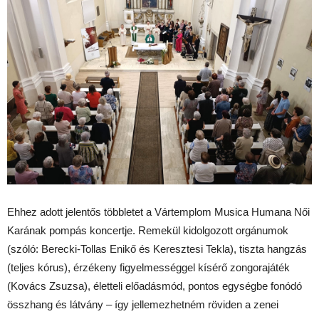
Ehhez adott jelentős többletet a Vártemplom Musica Humana Női
Karának pompás koncertje. Remekül kidolgozott orgánumok
(szóló: Berecki-Tollas Enikő és Keresztesi Tekla), tiszta hangzás
(teljes kórus), érzékeny figyelmességgel kísérő zongorajáték
(Kovács Zsuzsa), életteli előadásmód, pontos egységbe fonódó
összhang és látvány – így jellemezhetném röviden a zenei