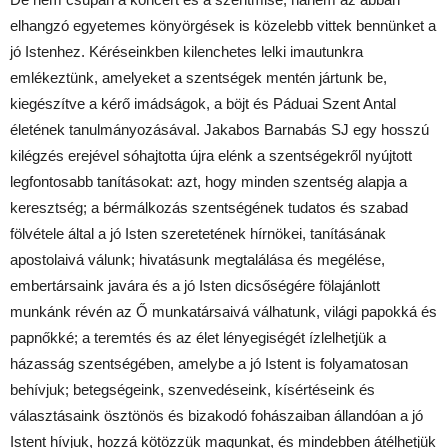
elhangzó egyetemes könyörgések is közelebb vittek bennünket a
jó Istenhez. Kéréseinkben kilenchetes lelki imautunkra
emlékeztünk, amelyeket a szentségek mentén jártunk be,
kiegészítve a kérő imádságok, a böjt és Páduai Szent Antal
életének tanulmányozásával. Jakabos Barnabás SJ egy hosszú
kilégzés erejével sóhajtotta újra elénk a szentségekről nyújtott
legfontosabb tanításokat: azt, hogy minden szentség alapja a
keresztség; a bérmálkozás szentségének tudatos és szabad
fölvétele által a jó Isten szeretetének hírnökei, tanításának
apostolaivá válunk; hivatásunk megtalálása és megélése,
embertársaink javára és a jó Isten dicsőségére fölajánlott
munkánk révén az Ő munkatársaivá válhatunk, világi papokká és
papnőkké; a teremtés és az élet lényegiségét ízlelhetjük a
házasság szentségében, amelybe a jó Istent is folyamatosan
behívjuk; betegségeink, szenvedéseink, kísértéseink és
választásaink ösztönös és bizakodó fohászaiban állandóan a jó
Istent hívjuk, hozzá kötözzük magunkat, és mindebben átélhetjük