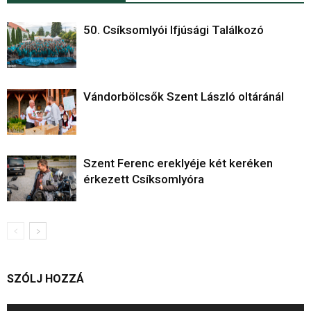
50. Csíksomlyói Ifjúsági Találkozó
Vándorbölcsők Szent László oltáránál
Szent Ferenc ereklyéje két keréken
érkezett Csíksomlyóra
SZÓLJ HOZZÁ