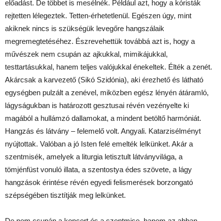
előadást. De többet is mesélnék. Például azt, hogy a kóristák
rejtetten lélegeztek. Tetten-érhetetlenül. Egészen úgy, mint
akiknek nincs is szükségük levegőre hangszálaik
megremegtetéséhez. Észrevehettük továbbá azt is, hogy a
művészek nem csupán az ajkukkal, mimikájukkal,
testtartásukkal, hanem teljes valójukkal énekeltek. Élték a zenét.
Akárcsak a karvezető (Sikó Szidónia), aki érezhető és látható
egységben pulzált a zenével, miközben egész lényén átáramló,
lágyságukban is határozott gesztusai révén vezényelte ki
magából a hullámzó dallamokat, a mindent betöltő harmóniát.
Hangzás és látvány – felemelő volt. Angyali. Katarzisélményt
nyújtottak. Valóban a jó Isten felé emelték lelkünket. Akár a
szentmisék, amelyek a liturgia letisztult látványvilága, a
tömjénfüst vonuló illata, a szentostya édes szövete, a lágy
hangzások érintése révén egyedi felismerések borzongató
szépségében tisztítják meg lelkünket.
De nem csupán a koncert és a szentmise, hanem az abban