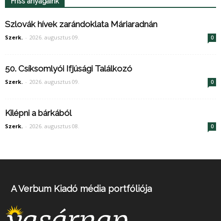
Friss anyagaink
Szlovák hívek zarándoklata Máriaradnán
Szerk.
-
2026. augusztus 09.
0
50. Csíksomlyói Ifjúsági Találkozó
Szerk.
-
2026. augusztus 09.
0
Kilépni a bárkából
Szerk.
-
2026. augusztus 08.
0
A Verbum Kiadó média portfóliója