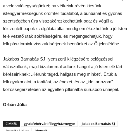
a vele való egységünket; ha vétkeink révén kiesünk
istengyermekségünk örömteli tudatából, a bűnbánat és gyónás
szentségében újra visszakérezkedhetünk oda; és végül a
fölszentelt papok szolgálata által mindig emlékezhetünk a jó Isten
felé vezető utak sokféleségére, és megengedhetjük, hogy
lelkipásztoraink visszakísérjenek bennünket az Ő jelenlétébe.
Jakabos Barnabás SJ ilyenszerű kilégzésére belégzéssel
válaszoltunk, majd bizalommal adtunk hangot a jó Isten elé tárt
kéréseinknek: „Kérünk téged, hallgass meg minket”. Éltük a
lelkigyakorlatot, a tanítást, az éneket, és az „ide tartozom”
közösségérzetében az egyetlen pillanatba sűrűsödő ünnepet.
Orbán Júlia
CIMKÉK
gyulafehérvári főegyházmegye
Jakabos Barnabás SJ
Jezsuita Udvar
kiemelt