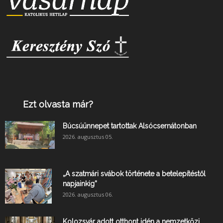
Ezt olvasta már?
Búcsúünnepet tartottak Alsócsernátonban
2026. augusztus 05.
„A szatmári svábok története a betelepítéstől
napjainkig”
2026. augusztus 06.
Kolozsvár adott otthont idén a nemzetközi