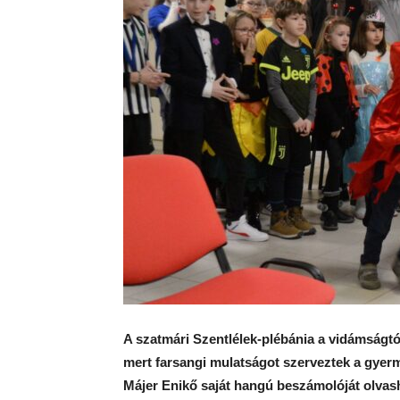
A szatmári Szentlélek-plébánia a vidámságtól
mert farsangi mulatságot szerveztek a gyer
Májer Enikő saját hangú beszámolóját olvash