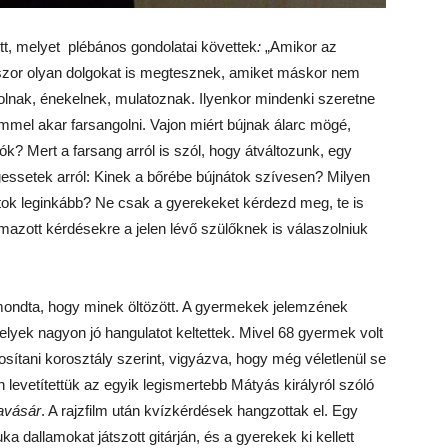
t, melyet plébános gondolatai követtek
:
„Amikor az
szor olyan dolgokat is megtesznek, amiket máskor nem
lnak, énekelnek, mulatoznak. Ilyenkor mindenki szeretne
mmel akar farsangolni. Vajon miért bújnak álarc mögé,
ók? Mert a farsang arról is szól, hogy átváltozunk, egy
essetek arról: Kinek a bőrébe bújnátok szívesen? Milyen
tok leginkább? Ne csak a gyerekeket kérdezd meg, te is
azott kérdésekre a jelen lévő szülőknek is válaszolniuk
lmondta, hogy minek öltözött. A gyermekek jelemzének
elyek nagyon jó hangulatot keltettek. Mivel 68 gyermek volt
osítani korosztály szerint, vigyázva, hogy még véletlenül se
 levetítettük az egyik legismertebb Mátyás királyról szóló
avásár
. A rajzfilm után kvízkérdések hangzottak el. Egy
 dallamokat játszott gitárján, és a gyerekek ki kellett