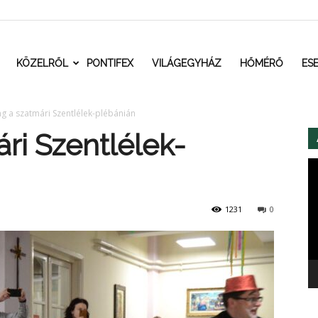
t.ro
KÖZELRŐL
PONTIFEX
VILÁGEGYHÁZ
HŐMÉRŐ
ES
g a szatmári Szentlélek-plébánián
ri Szentlélek-
Vi
1231
0