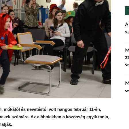
A
Sz
M
z
Sz
M
Sz
, mókától és nevetéstől volt hangos február 11-én,
mekek számára. Az alábbiakban a közösség egyik tagja,
atják.