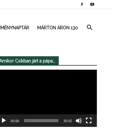
EMÉNYNAPTÁR
MÁRTON ÁRON 130
Amikor Csíkban járt a pápa…
deólejátszó
00:00
35:02