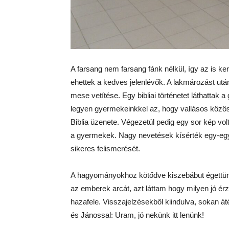
A farsang nem farsang fánk nélkül, így az is ker
ehettek a kedves jelenlévők. A lakmározást utá
mese vetítése. Egy bibliai történetet láthattak 
legyen gyermekeinkkel az, hogy vallásos közös
Biblia üzenete. Végezetül pedig egy sor kép volt
a gyermekek. Nagy nevetések kísérték egy-egy
sikeres felismerését.
A hagyományokhoz kötődve kiszebábut égettün
az emberek arcát, azt láttam hogy milyen jó érz
hazafele. Visszajelzésekből kiindulva, sokan á
és Jánossal: Uram, jó nekünk itt lenünk!