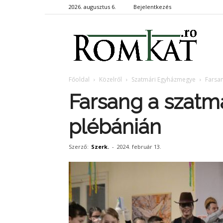
2026. augusztus 6.
Bejelentkezés
RomKa
Főoldal
Közelről
Szatmári Egyházmegye
Farsan
Farsang a szatmá
plébánián
Szerző:
Szerk.
-
2024. február 13.