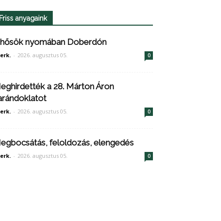
Friss anyagaink
 hősök nyomában Doberdón
erk.
-
2026. augusztus 05.
0
eghirdették a 28. Márton Áron
arándoklatot
erk.
-
2026. augusztus 05.
0
egbocsátás, feloldozás, elengedés
erk.
-
2026. augusztus 05.
0