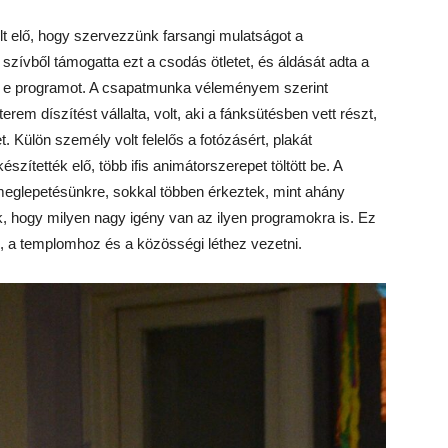
lt elő, hogy szervezzünk farsangi mulatságot a
szívből támogatta ezt a csodás ötletet, és áldását adta a
 e programot. A csapatmunka véleményem szerint
erem díszítést vállalta, volt, aki a fánksütésben vett részt,
. Külön személy volt felelős a fotózásért, plakát
észítették elő, több ifis animátorszerepet töltött be. A
s meglepetésünkre, sokkal többen érkeztek, mint ahány
 hogy milyen nagy igény van az ilyen programokra is. Ez
z, a templomhoz és a közösségi léthez vezetni.