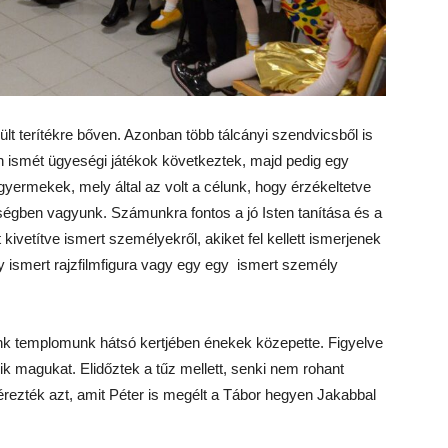
ült terítékre bőven. Azonban több tálcányi szendvicsből is
n ismét ügyeségi játékok következtek, majd pedig egy
a gyermekek, mely által az volt a célunk, hogy érzékeltetve
égben vagyunk. Számunkra fontos a jó Isten tanítása és a
 kivetítve ismert személyekről, akiket fel kellett ismerjenek
 ismert rajzfilmfigura vagy egy egy ismert személy
k templomunk hátsó kertjében énekek közepette. Figyelve
ik magukat. Elidőztek a tűz mellett, senki nem rohant
térezték azt, amit Péter is megélt a Tábor hegyen Jakabbal