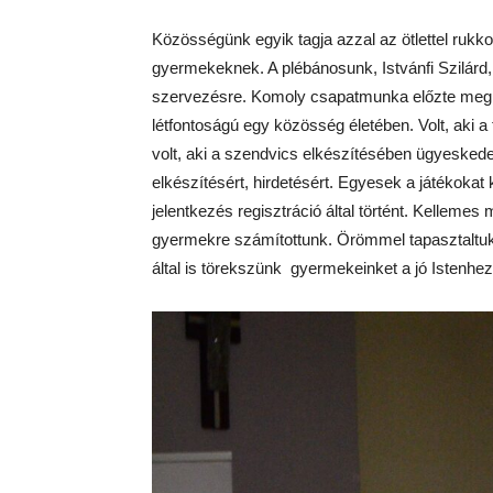
Közösségünk egyik tagja azzal az ötlettel rukko
gyermekeknek. A plébánosunk, Istvánfi Szilárd, 
szervezésre. Komoly csapatmunka előzte meg
létfontoságú egy közösség életében. Volt, aki a t
volt, aki a szendvics elkészítésében ügyeskedet
elkészítésért, hirdetésért. Egyesek a játékokat k
jelentkezés regisztráció által történt. Kelleme
gyermekre számítottunk. Örömmel tapasztaltuk,
által is törekszünk gyermekeinket a jó Istenhe