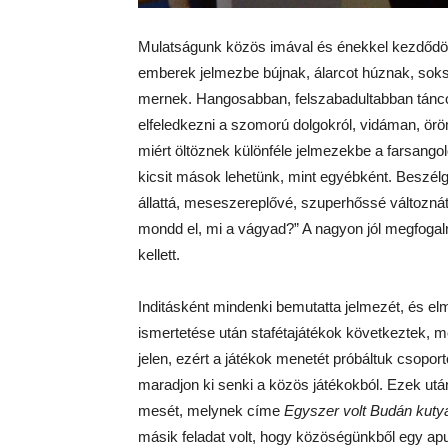
Mulatságunk közös imával és énekkel kezdődöt
emberek jelmezbe bújnak, álarcot húznak, sok
mernek. Hangosabban, felszabadultabban tánco
elfeledkezni a szomorú dolgokról, vidáman, örö
miért öltöznek különféle jelmezekbe a farsangol
kicsit mások lehetünk, mint egyébként. Beszélg
állattá, meseszereplővé, szuperhőssé változná
mondd el, mi a vágyad?” A nagyon jól megfogalm
kellett.
Inditásként mindenki bemutatta jelmezét, és e
ismertetése után stafétajátékok következtek, m
jelen, ezért a játékok menetét próbáltuk csoport
maradjon ki senki a közös játékokból. Ezek után
mesét, melynek címe
Egyszer volt Budán kuty
másik feladat volt, hogy közöségünkből egy apuka