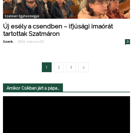
Szatmári Egyházmegye
Új esély a csendben – ifjúsági imaórát
tartottak Szatmáron
Szerk.
-
2026. március 03.
0
1
2
3
Amikor Csíkban járt a pápa…
Videólejátszó