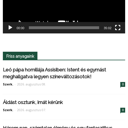
00:00
35:02
Friss anyagaink
Leó pápa homíliája Assisiben: Istent és egymást
meghallgatva legyen színeváltozásotok!
Szerk.
-
2026. augusztus 08.
0
Áldást osztunk, imát kérünk
Szerk.
-
2026. augusztus 07.
0
Három nap, számtalan élmény és egy fantasztikus