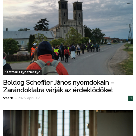
Szatmári Egyházmegye
Boldog Scheffler János nyomdokain –
Zarándoklatra várják az érdeklődőket
Szerk.
-
2026. április 23.
0