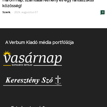
közösség!
Szerk.
-
2026. augusztus 07.
0
A Verbum Kiadó média portfóliója