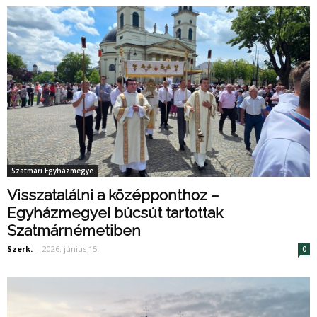
Szatmári Egyházmegye
Visszatalálni a középponthoz –
Egyházmegyei búcsút tartottak
Szatmárnémetiben
Szerk.
-
2026. június 15.
0