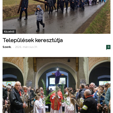
Közelről
Települések keresztútja
Szerk.
-
2026. március 31.
0