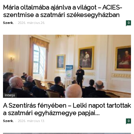
Mária oltalmába ajánlva a világot – ACIES-
szentmise a szatmári székesegyházban
Szerk.
-
2026. március 26.
0
Interjú
A Szentírás fényében – Lelki napot tartottak
a szatmári egyházmegye papjai...
Szerk.
-
2026. március 13.
0