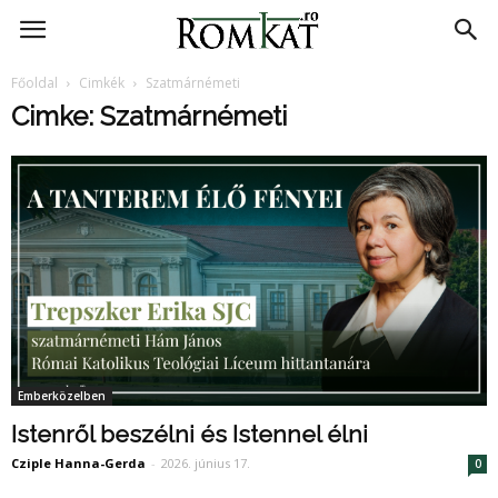
RomKat.ro
Főoldal
Cimkék
Szatmárnémeti
Cimke: Szatmárnémeti
Emberközelben
Istenről beszélni és Istennel élni
Cziple Hanna-Gerda
-
2026. június 17.
0