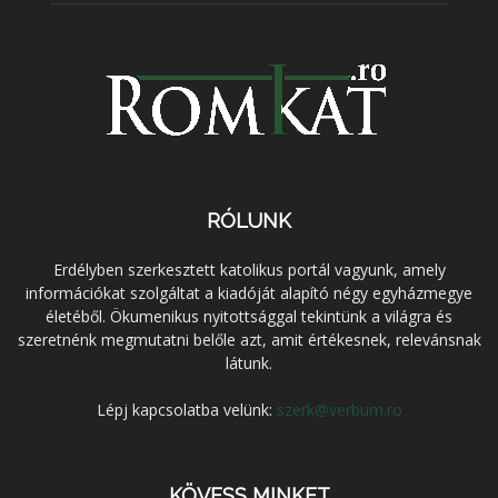
RÓLUNK
Erdélyben szerkesztett katolikus portál vagyunk, amely
információkat szolgáltat a kiadóját alapító négy egyházmegye
életéből. Ökumenikus nyitottsággal tekintünk a világra és
szeretnénk megmutatni belőle azt, amit értékesnek, relevánsnak
látunk.
Lépj kapcsolatba velünk:
szerk@verbum.ro
KÖVESS MINKET