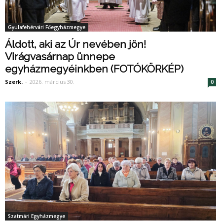
Gyulafehérvári Főegyházmegye
Áldott, aki az Úr nevében jön!
Virágvasárnap ünnepe
egyházmegyéinkben (FOTÓKÖRKÉP)
Szerk.
-
2026. március 30.
0
Szatmári Egyházmegye