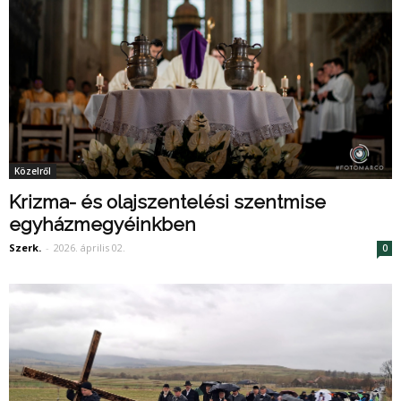
Közelről
Krizma- és olajszentelési szentmise
egyházmegyéinkben
Szerk.
-
2026. április 02.
0