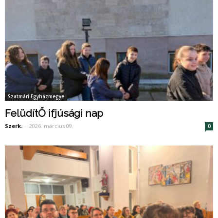
Szatmári Egyházmegye
FelüdítŐ ifjúsági nap
Szerk.
-
2026. március 09.
0