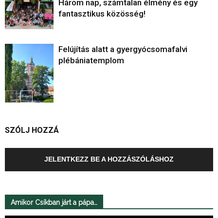
Három nap, számtalan élmény és egy
fantasztikus közösség!
Felújítás alatt a gyergyócsomafalvi
plébániatemplom
SZÓLJ HOZZÁ
JELENTKEZZ BE A HOZZÁSZÓLÁSHOZ
Amikor Csíkban járt a pápa…