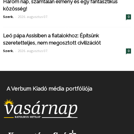
Három nap, számtalan élmény és egy fantasztikus
közösség!
Szerk.
-
2026. augusztus 07.
0
Leó pápa Assisiben a fiatalokhoz: Építsünk
szeretetteljes, nem megosztott civilizációt
Szerk.
-
2026. augusztus 07.
0
A Verbum Kiadó média portfóliója