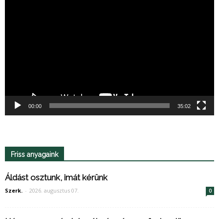
Videólejátszó
00:00
35:02
Friss anyagaink
Áldást osztunk, imát kérünk
Szerk.
-
2026. augusztus 07.
0