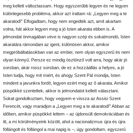
meg kellett változtassam. Hogy egyszerűbb legyen és ne legyen
különlegesebb probléma, akkor azt írattam rá: „Legyen meg a te
akaratod!” Elfogadtam, hogy nem engedték azt, amit akartam
volna, hát akkor legyen meg a jó Isten akarata ebben is. A
jelmondat önmagában véve is nagyon szép és sokatmondó, Isten
akaratára rámondani az igent, különösen akkor, amikor
megpróbáltatásokban van az ember, nem olyan egyszerű és nem
olyan könnyű. Persze ez mindig ösztönző volt arra, hogy akár jó
sorsban, akár rossz sorsban, de ez a hozzáállás a helyes, a jó
Isten tudja, hogy mit miért, és ahogy Szent Pál mondja, Isten
mindent a javunkra fordít, legyen ezért meg az ő akarata. Amikor
püspökké szenteltek, akkor is jelmondatot kellett választani.
Sokat gondolkoztam, hogy vegyem-e vissza az Assisi Szent
Ferencét, vagy maradjon a „Legyen meg a te akaratod!” Abban az
időben, amikor püspökké lettem – az újdonsült demokráciában és
itt, a mi körülményeink között, ahol a nacionalizmus újra és újra
föllángolt és föllángol a mai napig is –, úgy gondoltam, egyszerű