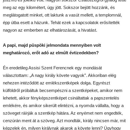
meg az egy kilométert, úgy jött. Sokszor bejött hozzánk, és
meglátogatott minket, ott laktunk a vasút mellett, a templomnál,
épp útba esett a házunk. Tehát ezek a kapcsolatok erősítették
nagyon az emberben az elhatározását, a hivatást.
A papi, majd püspöki jelmondata mennyiben volt
meghatározó, erőt adó az elmúlt évtizedekben?
Én eredetileg Assisi Szent Ferencnek egy mondását
választottam: „A nagy király követe vagyok”. Akkoriban elég
nehezen intéződött az emlékszentképek dolga. Egyrészt
külföldről próbáltuk becsempészni a szentképeket, amikor nem
lehetett, akkor fényképszentképet csináltattak a papszentelés
emlékére, és amikor sikerült elintézni, a nyomda vállalta, hogy a
szöveget ráírják a szentkép hátára. Az enyémet nem engedték,
cenzúrán ment át a szöveg. Azt mondták, király nincsen már, mit
képzelek én, milyen királynak akarok a követe lenni? Úgyhogy