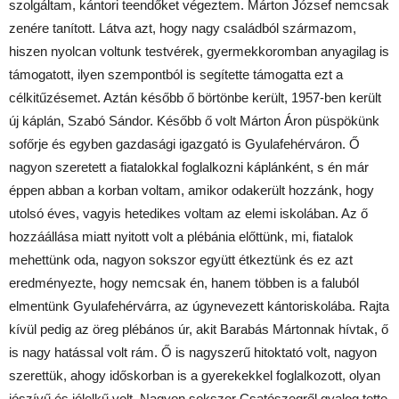
szolgáltam, kántori teendőket végeztem. Márton József nemcsak
zenére tanított. Látva azt, hogy nagy családból származom,
hiszen nyolcan voltunk testvérek, gyermekkoromban anyagilag is
támogatott, ilyen szempontból is segítette támogatta ezt a
célkitűzésemet. Aztán később ő börtönbe került, 1957-ben került
új káplán, Szabó Sándor. Később ő volt Márton Áron püspökünk
sofőrje és egyben gazdasági igazgató is Gyulafehérváron. Ő
nagyon szeretett a fiatalokkal foglalkozni káplánként, s én már
éppen abban a korban voltam, amikor odakerült hozzánk, hogy
utolsó éves, vagyis hetedikes voltam az elemi iskolában. Az ő
hozzáállása miatt nyitott volt a plébánia előttünk, mi, fiatalok
mehettünk oda, nagyon sokszor együtt étkeztünk és ez azt
eredményezte, hogy nemcsak én, hanem többen is a faluból
elmentünk Gyulafehérvárra, az úgynevezett kántoriskolába. Rajta
kívül pedig az öreg plébános úr, akit Barabás Mártonnak hívtak, ő
is nagy hatással volt rám. Ő is nagyszerű hitoktató volt, nagyon
szerettük, ahogy időskorban is a gyerekekkel foglalkozott, olyan
jószívű és jólelkű volt. Nagyon sokszor Csatószegről gyalog tette