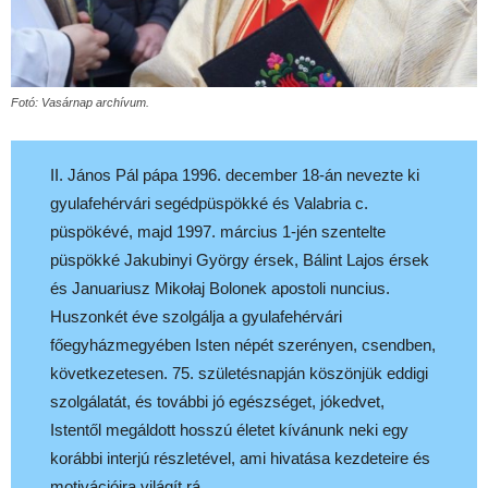
Fotó: Vasárnap archívum.
II. János Pál pápa 1996. december 18-án nevezte ki
gyulafehérvári segédpüspökké és Valabria c.
püspökévé, majd 1997. március 1-jén szentelte
püspökké Jakubinyi György érsek, Bálint Lajos érsek
és Januariusz Mikołaj Bolonek apostoli nuncius.
Huszonkét éve szolgálja a gyulafehérvári
főegyházmegyében Isten népét szerényen, csendben,
következetesen. 75. születésnapján köszönjük eddigi
szolgálatát, és további jó egészséget, jókedvet,
Istentől megáldott hosszú életet kívánunk neki egy
korábbi interjú részletével, ami hivatása kezdeteire és
motivációira világít rá.