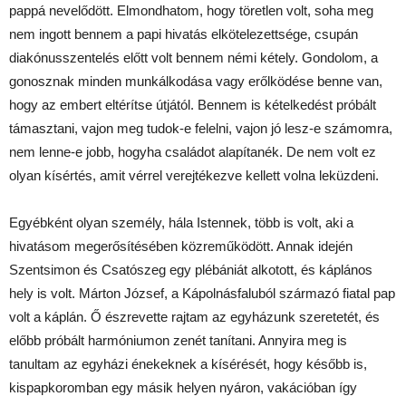
pappá nevelődött. Elmondhatom, hogy töretlen volt, soha meg
nem ingott bennem a papi hivatás elkötelezettsége, csupán
diakónusszentelés előtt volt bennem némi kétely. Gondolom, a
gonosznak minden munkálkodása vagy erőlködése benne van,
hogy az embert eltérítse útjától. Bennem is kételkedést próbált
támasztani, vajon meg tudok-e felelni, vajon jó lesz-e számomra,
nem lenne-e jobb, hogyha családot alapítanék. De nem volt ez
olyan kísértés, amit vérrel verejtékezve kellett volna leküzdeni.
Egyébként olyan személy, hála Istennek, több is volt, aki a
hivatásom megerősítésében közreműködött. Annak idején
Szentsimon és Csatószeg egy plébániát alkotott, és káplános
hely is volt. Márton József, a Kápolnásfaluból származó fiatal pap
volt a káplán. Ő észrevette rajtam az egyházunk szeretetét, és
előbb próbált harmóniumon zenét tanítani. Annyira meg is
tanultam az egyházi énekeknek a kísérését, hogy később is,
kispapkoromban egy másik helyen nyáron, vakációban így