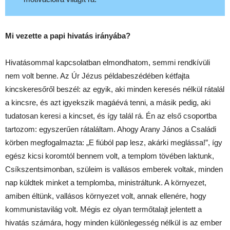
Mi vezette a papi hivatás irányába?
Hivatásommal kapcsolatban elmondhatom, semmi rendkívüli
nem volt benne. Az Úr Jézus példabeszédében kétfajta
kincskeresőről beszél: az egyik, aki minden keresés nélkül rátalál
a kincsre, és azt igyekszik magáévá tenni, a másik pedig, aki
tudatosan keresi a kincset, és így talál rá. Én az első csoportba
tartozom: egyszerűen rátaláltam. Ahogy Arany János a Családi
körben megfogalmazta: „E fiúból pap lesz, akárki meglássa!”, így
egész kicsi koromtól bennem volt, a templom tövében laktunk,
Csíkszentsimonban, szüleim is vallásos emberek voltak, minden
nap küldtek minket a templomba, ministráltunk. A környezet,
amiben éltünk, vallásos környezet volt, annak ellenére, hogy
kommunistavilág volt. Mégis ez olyan termőtalajt jelentett a
hivatás számára, hogy minden különlegesség nélkül is az ember