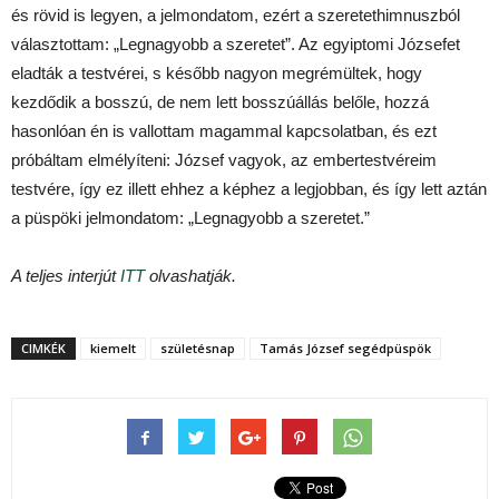
és rövid is legyen, a jelmondatom, ezért a szeretethimnuszból
választottam: „Legnagyobb a szeretet”. Az egyiptomi Józsefet
eladták a testvérei, s később nagyon megrémültek, hogy
kezdődik a bosszú, de nem lett bosszúállás belőle, hozzá
hasonlóan én is vallottam magammal kapcsolatban, és ezt
próbáltam elmélyíteni: József vagyok, az embertestvéreim
testvére, így ez illett ehhez a képhez a legjobban, és így lett aztán
a püspöki jelmondatom: „Legnagyobb a szeretet.”
A teljes interjút
ITT
olvashatják.
CIMKÉK
kiemelt
születésnap
Tamás József segédpüspök