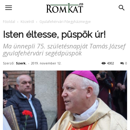
RomKat.ro
Főoldal
Közelről
Gyulafehérvári Főegyházmegye
Isten éltesse, püspök úr!
Ma ünnepli 75. születésnapját Tamás József
gyulafehérvári segédpüspök
Szerző:
Szerk.
-
2019. november 12.
4302
0