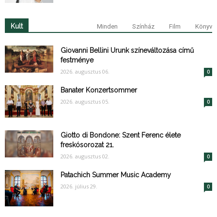
Kult
Minden
Színház
Film
Könyv
Giovanni Bellini Urunk színeváltozása című
festménye
2026. augusztus 06.
0
Banater Konzertsommer
2026. augusztus 05.
0
Giotto di Bondone: Szent Ferenc élete
freskósorozat 21.
2026. augusztus 02.
0
Patachich Summer Music Academy
2026. július 29.
0