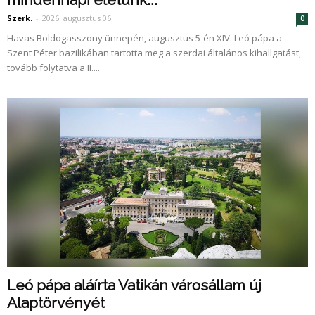
Szerk.
-
2026. augusztus 06.
0
Havas Boldogasszony ünnepén, augusztus 5-én XIV. Leó pápa a
Szent Péter bazilikában tartotta meg a szerdai általános kihallgatást,
tovább folytatva a II....
Leó pápa aláírta Vatikán városállam új
Alaptörvényét