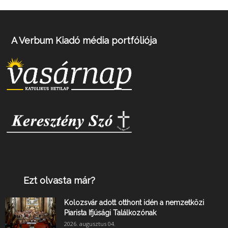
A Verbum Kiadó média portfóliója
Ezt olvasta már?
Kolozsvár adott otthont idén a nemzetközi
Piarista Ifjúsági Találkozónak
2026. augusztus 04.