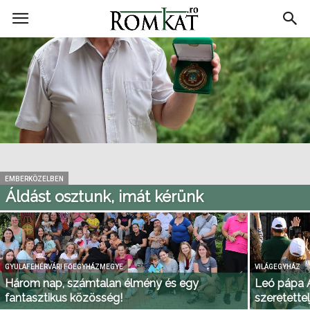
RomKat.ro
EMBERKÖZELBEN
Áldást osztunk, imát kérünk
GYULAFEHÉRVÁRI FŐEGYHÁZMEGYE
VILÁGEGYHÁZ
Három nap, számtalan élmény és egy
Leó pápa A
fantasztikus közösség!
szeretette