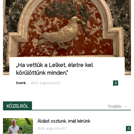
„Ha vettük a Lelket, életre kel
körülöttünk minden.”
Szerk.
-
2026. augusztus 02.
0
KÖZELRŐL
További
Áldást osztunk, imát kérünk
2026. augusztus 07.
0