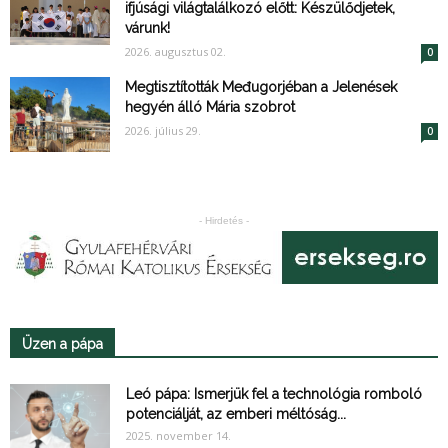
ifjúsági világtalálkozó előtt: Készülődjetek,
várunk!
2026. augusztus 02.
0
Megtisztították Međugorjéban a Jelenések
hegyén álló Mária szobrot
2026. július 29.
0
- Hirdetés -
Üzen a pápa
Leó pápa: Ismerjük fel a technológia romboló
potenciálját, az emberi méltóság...
2025. november 14.