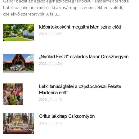
Gábor bácsit az egész egyházközség rendkívüli embernek tartotta.
Katolikus hite nem merült ki a vasárnapi szentmisékben: valódi,
cselekvő szeretet volt. A falu...
Időbirtokosként megállni Isten színe előtt
2026. július 29.
„Nyúlád Feszt” családos tábor Oroszhegyen
2026. július 24.
Lelki tanúságtétel a częstochowai Fekete
Madonna előtt
2026. július 19.
Oritur lelkinap Csíksomlyón
2026. július 18.