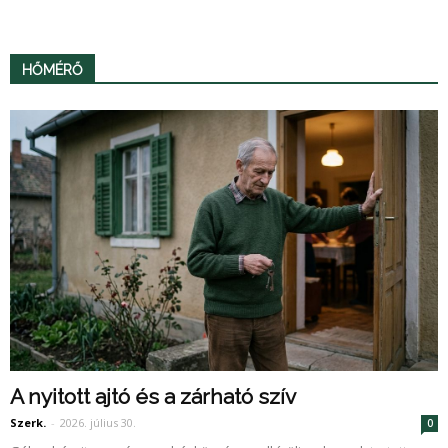
HŐMÉRŐ
A nyitott ajtó és a zárható szív
Szerk.
-
2026. július 30.
0