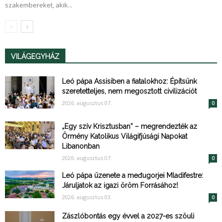
szakembereket, akik...
VILÁGEGYHÁZ
Leó pápa Assisiben a fiatalokhoz: Építsünk
szeretetteljes, nem megosztott civilizációt
2026. augusztus 07.
0
„Egy szív Krisztusban” – megrendezték az
Örmény Katolikus Világifjúsági Napokat
Libanonban
2026. augusztus 07.
0
Leó pápa üzenete a međugorjei Mladifestre:
Járuljatok az igazi öröm Forrásához!
2026. augusztus 03.
0
Zászlóbontás egy évvel a 2027-es szöuli