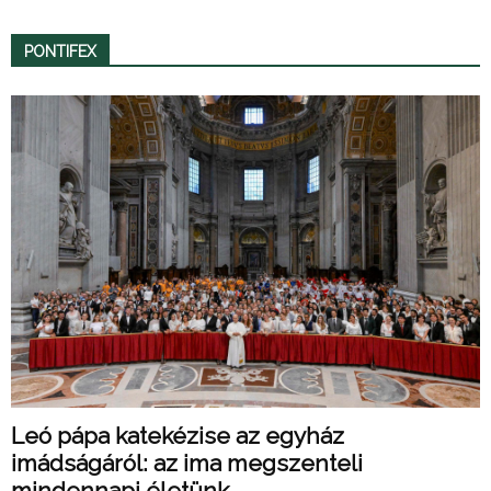
PONTIFEX
Leó pápa katekézise az egyház
imádságáról: az ima megszenteli
mindennapi életünk...