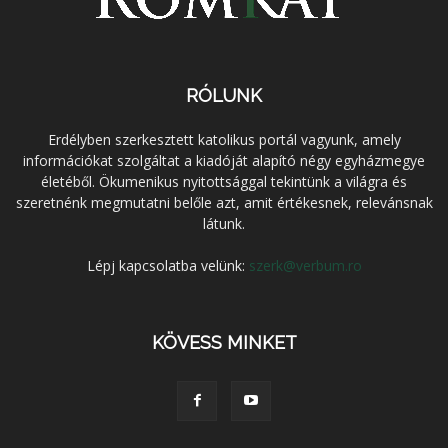
RÓLUNK
Erdélyben szerkesztett katolikus portál vagyunk, amely
információkat szolgáltat a kiadóját alapító négy egyházmegye
életéből. Ökumenikus nyitottsággal tekintünk a világra és
szeretnénk megmutatni belőle azt, amit értékesnek, relevánsnak
látunk.
Lépj kapcsolatba velünk:
szerk@verbum.ro
KÖVESS MINKET