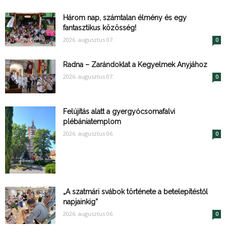
Három nap, számtalan élmény és egy
fantasztikus közösség!
2026. augusztus 07.
0
Radna – Zarándoklat a Kegyelmek Anyjához
2026. augusztus 07.
0
Felújítás alatt a gyergyócsomafalvi
plébániatemplom
2026. augusztus 06.
0
„A szatmári svábok története a betelepítéstől
napjainkig”
2026. augusztus 06.
0