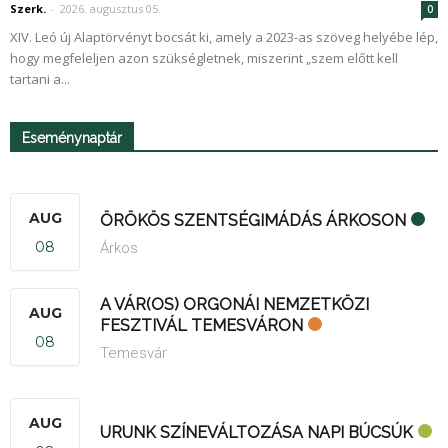
Szerk.
-
2026. augusztus 05.
0
XIV. Leó új Alaptörvényt bocsát ki, amely a 2023-as szöveg helyébe lép,
hogy megfeleljen azon szükségletnek, miszerint „szem előtt kell
tartani a...
Eseménynaptár
AUG
ÖRÖKÖS SZENTSÉGIMÁDÁS ÁRKOSON
08
Árkos
A VÁR(OS) ORGONÁI NEMZETKÖZI
AUG
FESZTIVÁL TEMESVÁRON
08
Temesvár
AUG
URUNK SZÍNEVÁLTOZÁSA NAPI BÚCSÚK