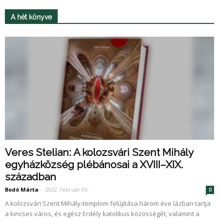
A hét könyve
Veres Stelian: A kolozsvári Szent Mihály
egyházközség plébánosai a XVIII–XIX.
században
Bodó Márta
-
2022. február 06.
0
A kolozsvári Szent Mihály-templom felújítása három éve lázban tartja
a kincses város, és egész Erdély katolikus közösségét, valamint a