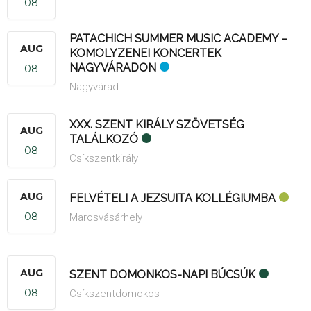
08
PATACHICH SUMMER MUSIC ACADEMY –
AUG
KOMOLYZENEI KONCERTEK
NAGYVÁRADON
08
Nagyvárad
XXX. SZENT KIRÁLY SZÖVETSÉG
AUG
TALÁLKOZÓ
08
Csíkszentkirály
AUG
FELVÉTELI A JEZSUITA KOLLÉGIUMBA
08
Marosvásárhely
AUG
SZENT DOMONKOS-NAPI BÚCSÚK
08
Csíkszentdomokos