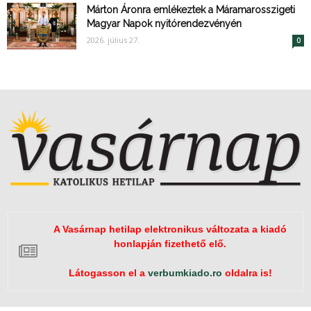
Márton Áronra emlékeztek a Máramarosszigeti
Magyar Napok nyitórendezvényén
2026. július 27.
0
A Vasárnap hetilap elektronikus változata a kiadó
honlapján fizethető elő.
Látogasson el a
verbumkiado.ro
oldalra is!