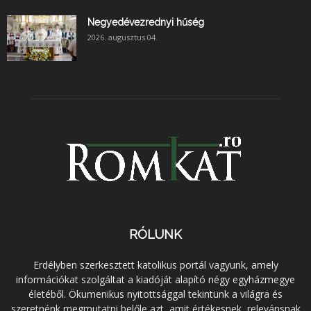
Negyedévezrednyi hűség
2026. augusztus 04.
RÓLUNK
Erdélyben szerkesztett katolikus portál vagyunk, amely
információkat szolgáltat a kiadóját alapító négy egyházmegye
életéből. Ökumenikus nyitottsággal tekintünk a világra és
szeretnénk megmutatni belőle azt, amit értékesnek, relevánsnak