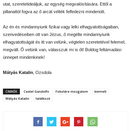
utat, szeretetideáljuk, az egység megvalósítására. Ettől a
pillanattól fogva az ő arcát vélték felfedezni mindenütt.
Az én és mindannyiunk fizikai vagy lelki elhagyatottságaiban,
szenvedéseiben ott van Jézus, ő megélte mindannyiunk
elhagyatottságát és itt van velünk, végtelen szeretetével felemel,
megvált. Ő velünk van, válasszuk mi is őt! Boldog feltámadási
ünnepet mindenkinek!
Mátyás Katalin
, Ozsdola
CIMKÉK
Castel Gandolfo
Fokoláre mozgalom
kiemelt
Mátyás Katalin
találkozó