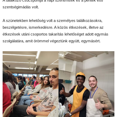
A találkozó csúcspontja a napi szentmisék és a péntek esti
szentségimádás volt.
A szünetekben lehetőség volt a személyes találkozásokra,
beszélgetésre, ismerkedésre. A közös étkezések, illetve az
étkezések utáni csoportos takarítás lehetőséget adott egymás
szolgálatára, amit örömmel végeztünk együtt, egymásért.