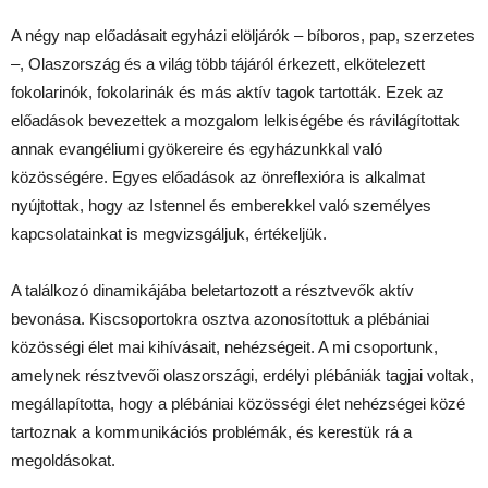
A négy nap előadásait egyházi elöljárók – bíboros, pap, szerzetes
–, Olaszország és a világ több tájáról érkezett, elkötelezett
fokolarinók, fokolarinák és más aktív tagok tartották. Ezek az
előadások bevezettek a mozgalom lelkiségébe és rávilágítottak
annak evangéliumi gyökereire és egyházunkkal való
közösségére. Egyes előadások az önreflexióra is alkalmat
nyújtottak, hogy az Istennel és emberekkel való személyes
kapcsolatainkat is megvizsgáljuk, értékeljük.
A találkozó dinamikájába beletartozott a résztvevők aktív
bevonása. Kiscsoportokra osztva azonosítottuk a plébániai
közösségi élet mai kihívásait, nehézségeit. A mi csoportunk,
amelynek résztvevői olaszországi, erdélyi plébániák tagjai voltak,
megállapította, hogy a plébániai közösségi élet nehézségei közé
tartoznak a kommunikációs problémák, és kerestük rá a
megoldásokat.