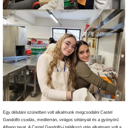
Egy délutáni szünetben volt alkalmunk megcsodálni Castel
Gandolfó csodás, mediterrán, virágos sétányait és a gyönyörű
Albano tavat. A Castel Gandolfo-i találkozó után alkalmam volt a