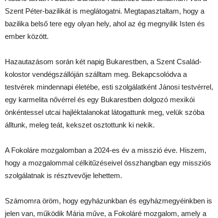
Szent Péter-bazilikát is meglátogatni. Megtapasztaltam, hogy a
bazilika belső tere egy olyan hely, ahol az ég megnyilik Isten és
ember között.
Hazautazásom során két napig Bukarestben, a Szent Család-
kolostor vendégszállóján szálltam meg. Bekapcsolódva a
testvérek mindennapi életébe, esti szolgálatként Jánosi testvérrel,
egy karmelita nővérrel és egy Bukarestben dolgozó mexikói
önkéntessel utcai hajléktalanokat látogattunk meg, velük szóba
álltunk, meleg teát, kekszet osztottunk ki nekik.
A Fokoláre mozgalomban a 2024-es év a misszió éve. Hiszem,
hogy a mozgalommal célkitűzéseivel összhangban egy missziós
szolgálatnak is résztvevője lehettem.
Számomra öröm, hogy egyházunkban és egyházmegyéinkben is
jelen van, működik Mária műve, a Fokoláré mozgalom, amely a