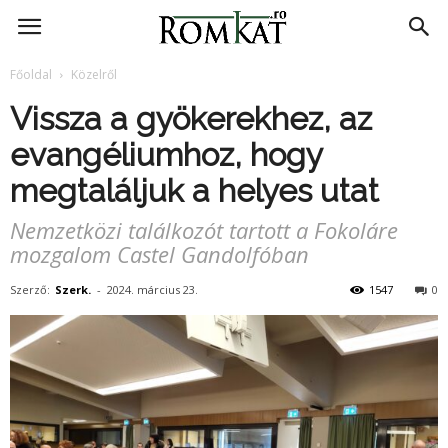
RomKat.ro
Főoldal
Közelről
Vissza a gyökerekhez, az
evangéliumhoz, hogy
megtaláljuk a helyes utat
Nemzetközi találkozót tartott a Fokoláre
mozgalom Castel Gandolfóban
Szerző:
Szerk.
-
2024. március 23.
1547
0