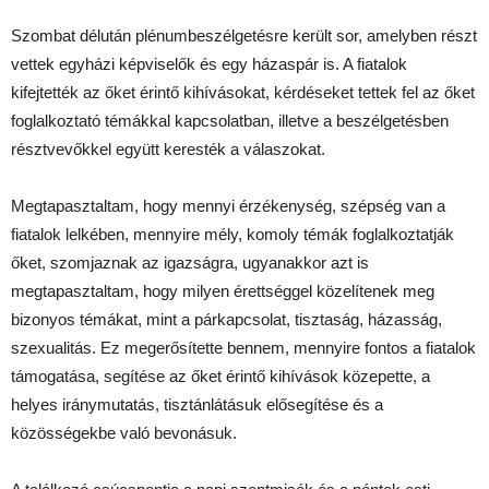
Szombat délután plénumbeszélgetésre került sor, amelyben részt
vettek egyházi képviselők és egy házaspár is. A fiatalok
kifejtették az őket érintő kihívásokat, kérdéseket tettek fel az őket
foglalkoztató témákkal kapcsolatban, illetve a beszélgetésben
résztvevőkkel együtt keresték a válaszokat.
Megtapasztaltam, hogy mennyi érzékenység, szépség van a
fiatalok lelkében, mennyire mély, komoly témák foglalkoztatják
őket, szomjaznak az igazságra, ugyanakkor azt is
megtapasztaltam, hogy milyen érettséggel közelítenek meg
bizonyos témákat, mint a párkapcsolat, tisztaság, házasság,
szexualitás. Ez megerősítette bennem, mennyire fontos a fiatalok
támogatása, segítése az őket érintő kihívások közepette, a
helyes iránymutatás, tisztánlátásuk elősegítése és a
közösségekbe való bevonásuk.