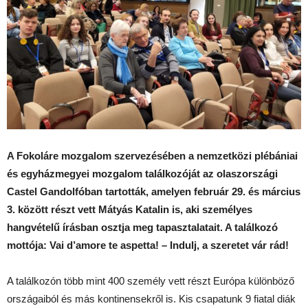
A Fokoláre mozgalom szervezésében a nemzetközi plébániai
és egyházmegyei mozgalom találkozóját az olaszországi
Castel Gandolfóban tartották, amelyen február 29. és március
3. között részt vett
Mátyás Katalin is, aki személyes
hangvételű írásban osztja meg tapasztalatait
. A találkozó
mottója: Vai d’amore te aspetta! – Indulj, a szeretet vár rád!
A találkozón több mint 400 személy vett részt Európa különböző
országaiból és más kontinensekről is. Kis csapatunk 9 fiatal diák