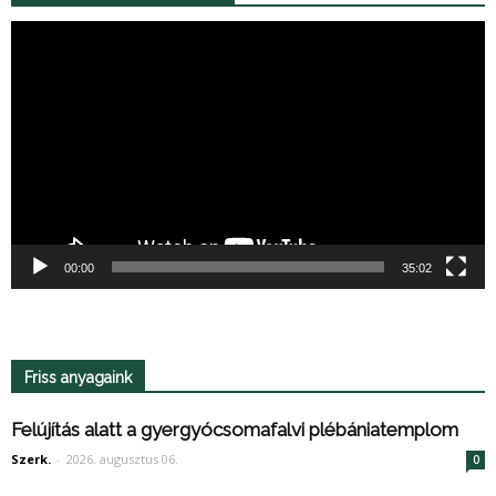
Videólejátszó
00:00
35:02
Friss anyagaink
Felújítás alatt a gyergyócsomafalvi plébániatemplom
Szerk.
-
2026. augusztus 06.
0