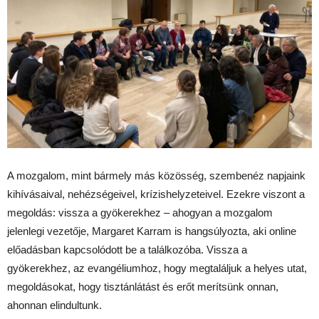
A mozgalom, mint bármely más közösség, szembenéz napjaink
kihívásaival, nehézségeivel, krízishelyzeteivel. Ezekre viszont a
megoldás: vissza a gyökerekhez – ahogyan a mozgalom
jelenlegi vezetője, Margaret Karram is hangsúlyozta, aki online
előadásban kapcsolódott be a találkozóba. Vissza a
gyökerekhez, az evangéliumhoz, hogy megtaláljuk a helyes utat,
megoldásokat, hogy tisztánlátást és erőt merítsünk onnan,
ahonnan elindultunk.