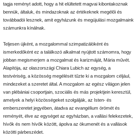
tagja reményt adott, hogy a hit elültetett magvai kibontakoznak
bennük, általuk, és mindazoknak az értékeknek megélői és
továbbadói lesznek, amit egyházunk és megújulási mozgalmaink
számunkra kínálnak.
Teljesen újként, a mozgalommal szimpatizálóként és
ismerkedőként ez a találkozó alkalmat nyújtott számomra, hogy
jobban megismerjem a mozgalmat és karizmáját, Mária művét.
Alapítója, az olaszországi Chiara Lubich az egység, a
testvériség, a közösség megélését tűzte ki a mozgalom céljául,
mindezeket a szeretet által. A mozgalom az egész világon jelen
van plébániai csoportjain, szociális és más projektjein keresztül,
amelyek a helyi közösségeket szolgálják, az Isten- és
emberszeretet jegyében, átadva az evangélium örömét és
reményét, élve az egységet az egyházban, a vallási felekezetek,
hívők és nem hívők között, ápolva az ökumenét és a vallások
közötti párbeszédet.