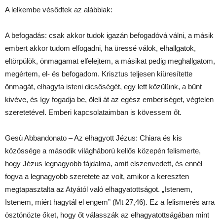
A lelkembe vésődtek az alábbiak:
A befogadás: csak akkor tudok igazán befogadóvá válni, a másik
embert akkor tudom elfogadni, ha üressé válok, elhallgatok,
eltörpülök, önmagamat elfelejtem, a másikat pedig meghallgatom,
megértem, el- és befogadom. Krisztus teljesen kiüresítette
önmagát, elhagyta isteni dicsőségét, egy lett közülünk, a bűnt
kivéve, és így fogadja be, öleli át az egész emberiséget, végtelen
szeretetével. Emberi kapcsolataimban is kövessem őt.
Gesù Abbandonato – Az elhagyott Jézus: Chiara és kis
közössége a második világháború kellős közepén felismerte,
hogy Jézus legnagyobb fájdalma, amit elszenvedett, és ennél
fogva a legnagyobb szeretete az volt, amikor a kereszten
megtapasztalta az Atyától való elhagyatottságot. „Istenem,
Istenem, miért hagytál el engem” (Mt 27,46). Ez a felismerés arra
ösztönözte őket, hogy őt válasszák az elhagyatottságában mint