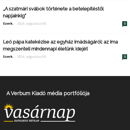
„A szatmári svábok története a betelepítéstől
napjainkig”
Szerk.
-
2026. augusztus 06.
0
Leó pápa katekézise az egyház imádságáról: az ima
megszenteli mindennapi életünk idejét
Szerk.
-
2026. augusztus 06.
0
A Verbum Kiadó média portfóliója