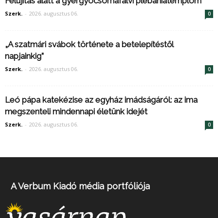
Felújítás alatt a gyergyócsomafalvi plébániatemplom
Szerk.
-
2026. augusztus 06.
0
„A szatmári svábok története a betelepítéstől
napjainkig”
Szerk.
-
2026. augusztus 06.
0
Leó pápa katekézise az egyház imádságáról: az ima
megszenteli mindennapi életünk idejét
Szerk.
-
2026. augusztus 06.
0
A Verbum Kiadó média portfóliója