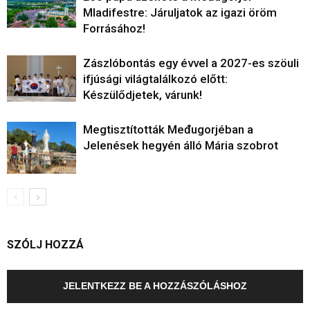
Mladifestre: Járuljatok az igazi öröm
Forrásához!
Zászlóbontás egy évvel a 2027-es szöuli
ifjúsági világtalálkozó előtt:
Készülődjetek, várunk!
Megtisztították Međugorjéban a
Jelenések hegyén álló Mária szobrot
SZÓLJ HOZZÁ
JELENTKEZZ BE A HOZZÁSZÓLÁSHOZ