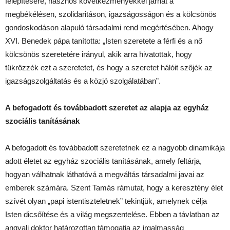
felépítésére, hasznos következményekkel járhat a
megbékélésen, szolidaritáson, igazságosságon és a kölcsönös
gondoskodáson alapuló társadalmi rend megértésében. Ahogy
XVI. Benedek pápa tanította: „Isten szeretete a férfi és a nő
kölcsönös szeretetére irányul, akik arra hivatottak, hogy
tükrözzék ezt a szeretetet, és hogy a szeretet hálóit szőjék az
igazságszolgáltatás és a közjó szolgálatában”.
A befogadott és továbbadott szeretet az alapja az egyház
szociális tanításának
A befogadott és továbbadott szeretetnek ez a nagyobb dinamikája
adott életet az egyház szociális tanításának, amely feltárja,
hogyan válhatnak láthatóvá a megváltás társadalmi javai az
emberek számára. Szent Tamás rámutat, hogy a keresztény élet
szívét olyan „papi istentiszteletnek” tekintjük, amelynek célja
Isten dicsőítése és a világ megszentelése. Ebben a távlatban az
angyali doktor határozottan támogatja az irgalmasság