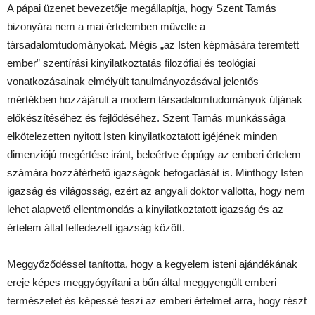
A pápai üzenet bevezetője megállapítja, hogy Szent Tamás
bizonyára nem a mai értelemben művelte a
társadalomtudományokat. Mégis „az Isten képmására teremtett
ember” szentírási kinyilatkoztatás filozófiai és teológiai
vonatkozásainak elmélyült tanulmányozásával jelentős
mértékben hozzájárult a modern társadalomtudományok útjának
előkészítéséhez és fejlődéséhez. Szent Tamás munkássága
elkötelezetten nyitott Isten kinyilatkoztatott igéjének minden
dimenziójú megértése iránt, beleértve éppúgy az emberi értelem
számára hozzáférhető igazságok befogadását is. Minthogy Isten
igazság és világosság, ezért az angyali doktor vallotta, hogy nem
lehet alapvető ellentmondás a kinyilatkoztatott igazság és az
értelem által felfedezett igazság között.
Meggyőződéssel tanította, hogy a kegyelem isteni ajándékának
ereje képes meggyógyítani a bűn által meggyengült emberi
természetet és képessé teszi az emberi értelmet arra, hogy részt