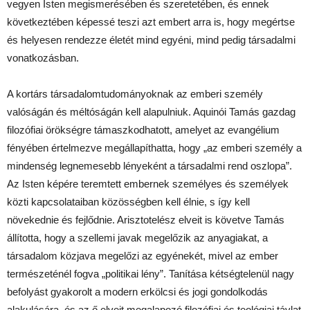
vegyen Isten megismerésében és szeretetében, és ennek
következtében képessé teszi azt embert arra is, hogy megértse
és helyesen rendezze életét mind egyéni, mind pedig társadalmi
vonatkozásban.
A kortárs társadalomtudományoknak az emberi személy
valóságán és méltóságán kell alapulniuk. Aquinói Tamás gazdag
filozófiai örökségre támaszkodhatott, amelyet az evangélium
fényében értelmezve megállapíthatta, hogy „az emberi személy a
mindenség legnemesebb lényeként a társadalmi rend oszlopa”.
Az Isten képére teremtett embernek személyes és személyek
közti kapcsolataiban közösségben kell élnie, s így kell
növekednie és fejlődnie. Arisztotelész elveit is követve Tamás
állította, hogy a szellemi javak megelőzik az anyagiakat, a
társadalom közjava megelőzi az egyénekét, mivel az ember
természeténél fogva „politikai lény”. Tanítása kétségtelenül nagy
befolyást gyakorolt a modern erkölcsi és jogi gondolkodás
alakulására, és az ő elveit megalapozó filozófiai és teológiai távlat