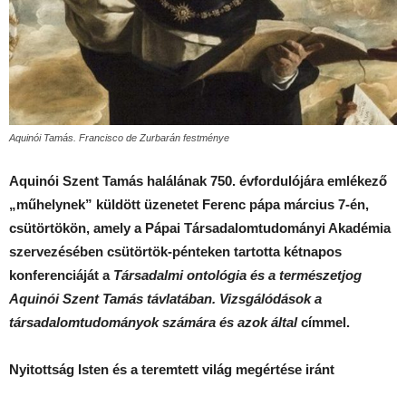
Aquinói Tamás. Francisco de Zurbarán festménye
Aquinói Szent Tamás halálának 750. évfordulójára emlékező
„műhelynek” küldött üzenetet Ferenc pápa március 7-én,
csütörtökön, amely a Pápai Társadalomtudományi Akadémia
szervezésében csütörtök-pénteken tartotta kétnapos
konferenciáját a
Társadalmi ontológia és a természetjog
Aquinói Szent Tamás távlatában. Vizsgálódások a
társadalomtudományok számára és azok által
címmel.
Nyitottság Isten és a teremtett világ megértése iránt