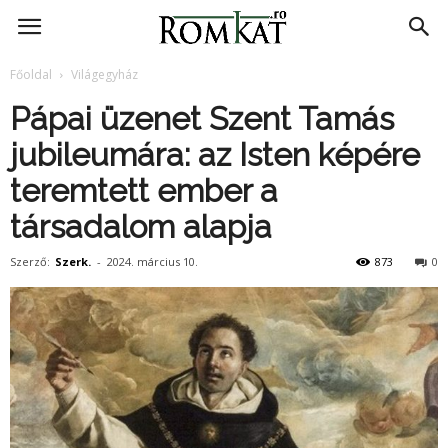
RomKat.ro
Főoldal
Világegyház
Pápai üzenet Szent Tamás
jubileumára: az Isten képére
teremtett ember a
társadalom alapja
Szerző:
Szerk.
-
2024. március 10.
873
0