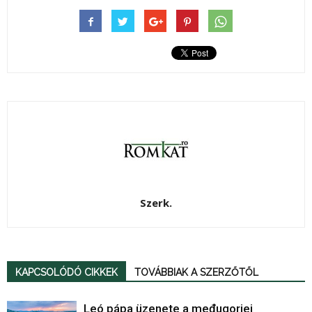
Szerk.
KAPCSOLÓDÓ CIKKEK
TOVÁBBIAK A SZERZŐTŐL
Leó pápa üzenete a međugorjei