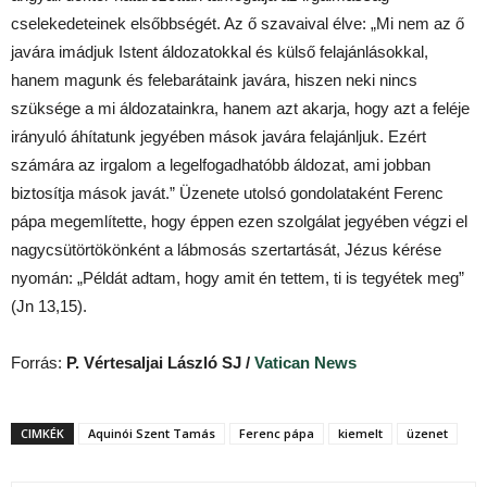
cselekedeteinek elsőbbségét. Az ő szavaival élve: „Mi nem az ő
javára imádjuk Istent áldozatokkal és külső felajánlásokkal,
hanem magunk és felebarátaink javára, hiszen neki nincs
szüksége a mi áldozatainkra, hanem azt akarja, hogy azt a feléje
irányuló áhítatunk jegyében mások javára felajánljuk. Ezért
számára az irgalom a legelfogadhatóbb áldozat, ami jobban
biztosítja mások javát.” Üzenete utolsó gondolataként Ferenc
pápa megemlítette, hogy éppen ezen szolgálat jegyében végzi el
nagycsütörtökönként a lábmosás szertartását, Jézus kérése
nyomán: „Példát adtam, hogy amit én tettem, ti is tegyétek meg”
(Jn 13,15).
Forrás:
P. Vértesaljai László SJ /
Vatican News
CIMKÉK
Aquinói Szent Tamás
Ferenc pápa
kiemelt
üzenet