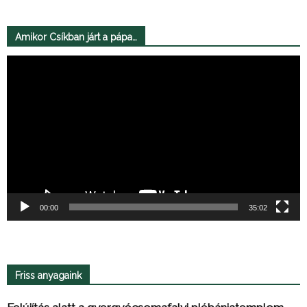
Amikor Csíkban járt a pápa…
Videólejátszó
00:00
35:02
Friss anyagaink