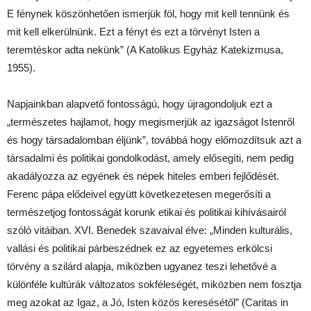
E fénynek köszönhetően ismerjük föl, hogy mit kell tennünk és
mit kell elkerülnünk. Ezt a fényt és ezt a törvényt Isten a
teremtéskor adta nekünk” (A Katolikus Egyház Katekizmusa,
1955).
Napjainkban alapvető fontosságú, hogy újragondoljuk ezt a
„természetes hajlamot, hogy megismerjük az igazságot Istenről
és hogy társadalomban éljünk”, továbbá hogy előmozdítsuk azt a
társadalmi és politikai gondolkodást, amely elősegíti, nem pedig
akadályozza az egyének és népek hiteles emberi fejlődését.
Ferenc pápa elődeivel együtt következetesen megerősíti a
természetjog fontosságát korunk etikai és politikai kihívásairól
szóló vitáiban. XVI. Benedek szavaival élve: „Minden kulturális,
vallási és politikai párbeszédnek ez az egyetemes erkölcsi
törvény a szilárd alapja, miközben ugyanez teszi lehetővé a
különféle kultúrák változatos sokféleségét, miközben nem fosztja
meg azokat az Igaz, a Jó, Isten közös keresésétől” (Caritas in