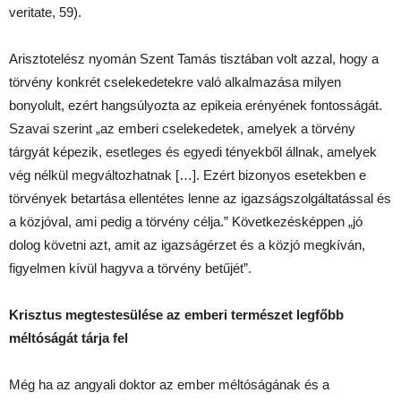
veritate, 59).
Arisztotelész nyomán Szent Tamás tisztában volt azzal, hogy a
törvény konkrét cselekedetekre való alkalmazása milyen
bonyolult, ezért hangsúlyozta az epikeia erényének fontosságát.
Szavai szerint „az emberi cselekedetek, amelyek a törvény
tárgyát képezik, esetleges és egyedi tényekből állnak, amelyek
vég nélkül megváltozhatnak […]. Ezért bizonyos esetekben e
törvények betartása ellentétes lenne az igazságszolgáltatással és
a közjóval, ami pedig a törvény célja.” Következésképpen „jó
dolog követni azt, amit az igazságérzet és a közjó megkíván,
figyelmen kívül hagyva a törvény betűjét”.
Krisztus megtestesülése az emberi természet legfőbb
méltóságát tárja fel
Még ha az angyali doktor az ember méltóságának és a