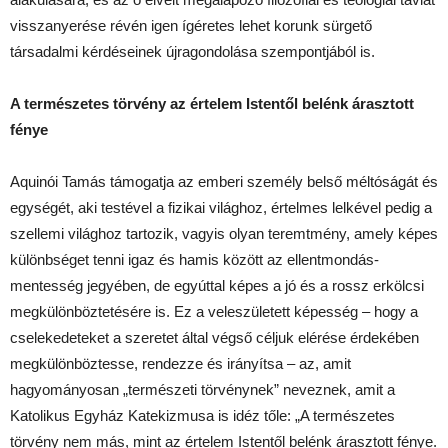
visszanyerése révén igen ígéretes lehet korunk sürgető
társadalmi kérdéseinek újragondolása szempontjából is.
A természetes törvény az értelem Istentől belénk árasztott
fénye
Aquinói Tamás támogatja az emberi személy belső méltóságát és
egységét, aki testével a fizikai világhoz, értelmes lelkével pedig a
szellemi világhoz tartozik, vagyis olyan teremtmény, amely képes
különbséget tenni igaz és hamis között az ellentmondás-
mentesség jegyében, de egyúttal képes a jó és a rossz erkölcsi
megkülönböztetésére is. Ez a veleszületett képesség – hogy a
cselekedeteket a szeretet által végső céljuk elérése érdekében
megkülönböztesse, rendezze és irányítsa – az, amit
hagyományosan „természeti törvénynek” neveznek, amit a
Katolikus Egyház Katekizmusa is idéz tőle: „A természetes
törvény nem más, mint az értelem Istentől belénk árasztott fénye.