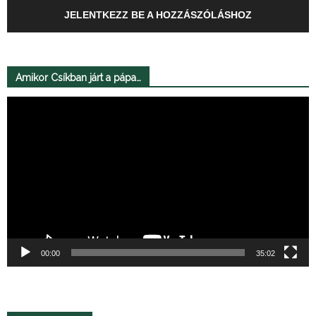
JELENTKEZZ BE A HOZZÁSZÓLÁSHOZ
Amikor Csíkban járt a pápa…
Videólejátszó
00:00
35:02