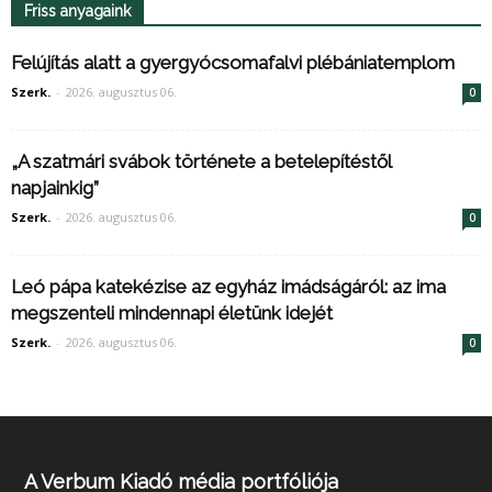
Friss anyagaink
Felújítás alatt a gyergyócsomafalvi plébániatemplom
Szerk.
-
2026. augusztus 06.
0
„A szatmári svábok története a betelepítéstől
napjainkig”
Szerk.
-
2026. augusztus 06.
0
Leó pápa katekézise az egyház imádságáról: az ima
megszenteli mindennapi életünk idejét
Szerk.
-
2026. augusztus 06.
0
A Verbum Kiadó média portfóliója