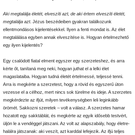
Aki megtalálja életét, elveszíti azt, de aki értem elveszíti életét,
megtalálja azt
. Jézus beszédeiben gyakran találkozunk
ellentmondásos kijelentésekkel. Ilyen a fenti mondat is. Az élet
megtalálása egyben annak elveszítése is. Hogyan értelmezhető
egy ilyen kijelentés?
Egy csalódott fiatal elment egyszer egy szerzeteshez, és arra
kérte őt, tanítaná meg neki, hogyan juthat el a lelki élet
magaslataiba. Hogyan tudná életét értelmessé, teljessé tenni.
Arra is megkérte a szerzetest, hogy a rövid és egyszerű úton
vezesse el a célhoz, mert nincs sok türelme és ideje. A szerzetes
megkérdezte az ifjút, milyen tevékenységben leli leginkább
örömét. Sakkozni szeretek – volt a válasz. A szerzetes hamar
hozatott egy sakktáblát, és megkérte az egyik idősebb testvért,
üljön le a vendéggel játszani. Az volt az alapszabály, hogy életre-
halálra játszanak: aki veszít, azt karddal lefejezik. Az ifjú teljes