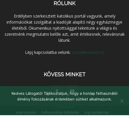
RÓLUNK
Erdélyben szerkesztett katolikus portál vagyunk, amely
információkat szolgáltat a kiadóját alapító négy egyházmegye
életéből. Ökumenikus nyitottsággal tekintünk a világra és
szeretnénk megmutatni belőle azt, amit értékesnek, relevánsnak
látunk.
Lépj kapcsolatba velünk:
szerk@verbum.ro
KÖVESS MINKET
Kedves Látogató! Tájékoztatjuk, hogy a honlap felhasználói
élmény fokozásának érdekében sütiket alkalmazunk.
Elfogadom
Impresszum
Felhasználási feltételek
Jogi nyilatkozat
Adatvédelem
Médiaajánlat
Kapcsolat
© Verbum Keresztény Kulturális Egyesület