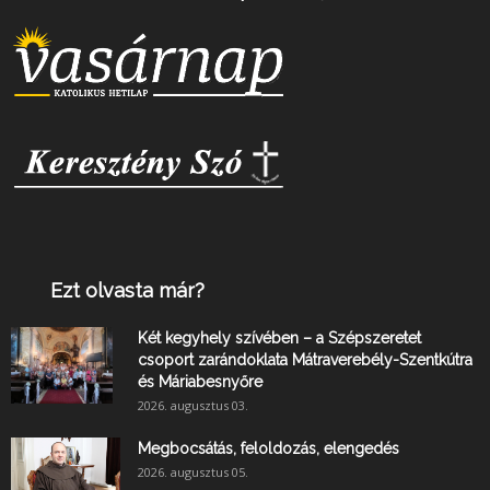
Ezt olvasta már?
Két kegyhely szívében – a Szépszeretet
csoport zarándoklata Mátraverebély-Szentkútra
és Máriabesnyőre
2026. augusztus 03.
Megbocsátás, feloldozás, elengedés
2026. augusztus 05.