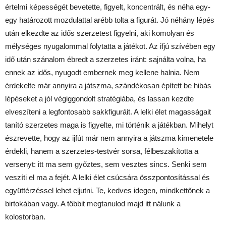
értelmi képességét bevetette, figyelt, koncentrált, és néha egy-
egy határozott mozdulattal arébb tolta a figurát. Jó néhány lépés
után elkezdte az idős szerzetest figyelni, aki komolyan és
mélységes nyugalommal folytatta a játékot. Az ifjú szívében egy
idő után szánalom ébredt a szerzetes iránt: sajnálta volna, ha
ennek az idős, nyugodt embernek meg kellene halnia. Nem
érdekelte már annyira a játszma, szándékosan épített be hibás
lépéseket a jól végiggondolt stratégiába, és lassan kezdte
elveszíteni a legfontosabb sakkfiguráit. A lelki élet magasságait
tanító szerzetes maga is figyelte, mi történik a játékban. Mihelyt
észrevette, hogy az ijfút már nem annyira a játszma kimenetele
érdekli, hanem a szerzetes-testvér sorsa, félbeszakította a
versenyt: itt ma sem győztes, sem vesztes sincs. Senki sem
veszíti el ma a fejét. A lelki élet csúcsára összpontosítással és
együttérzéssel lehet eljutni. Te, kedves idegen, mindkettőnek a
birtokában vagy. A többit megtanulod majd itt nálunk a
kolostorban.