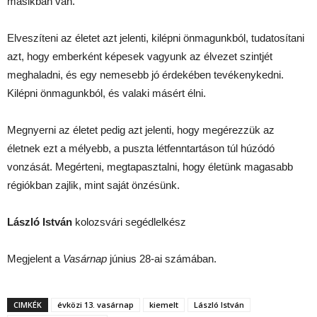
másikban van.
Elveszíteni az életet azt jelenti, kilépni önmagunkból, tudatosítani
azt, hogy emberként képesek vagyunk az élvezet szintjét
meghaladni, és egy nemesebb jó érdekében tevékenykedni.
Kilépni önmagunkból, és valaki másért élni.
Megnyerni az életet pedig azt jelenti, hogy megérezzük az
életnek ezt a mélyebb, a puszta létfenntartáson túl húzódó
vonzását. Megérteni, megtapasztalni, hogy életünk magasabb
régiókban zajlik, mint saját önzésünk.
László István
kolozsvári segédlelkész
Megjelent a
Vasárnap
június 28-ai számában.
CIMKÉK
évközi 13. vasárnap
kiemelt
László István