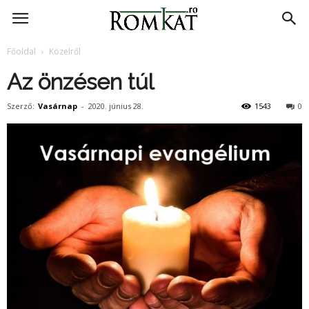
RomKat.ro
Főoldal
Közelről
Az önzésen túl
Szerző:
Vasárnap
-
2020. június 28.
1543
0