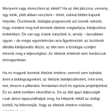
Menyerni vagy elveszíteni az életet? Ha az élet játszma, verseny,
úgy tűnik, jobb abban veszíteni – lehet, sokkal többet kapunk
helyette. Ösztöneink, biológiai programunk azt üzenik nekünk,
hogy mindent meg kell tennünk életünk megtartása, kiteljesítése
érdekében. De van egy másik iránytűnk is, amely – lassabban
ugyan – de mégis egyértelműen arra figyelmeztet: az ösztönök
diktálta kiteljesedés illúzió, az élet nem a fiziológia szintjén
érkezik meg a teljességhez. Az életünk értelmét nem hordozzuk
önmagunkban.
Ha mi magunk lennénk életünk értelme, semmit sem tudnánk
tenni a boldogságunkért, az életünk beteljesüléséért, mint enni,
inni, élvezni a pillanatot, fenntartani önző és egoista projektjeinket.
És ez adott esetben sikerülhet is. De az élet igazi teljességét
csak akkor tapasztalhatjuk meg, ha kilépünk ebből az ördögi
körből, ha felismerjük, hogy az életünk értelme másban,