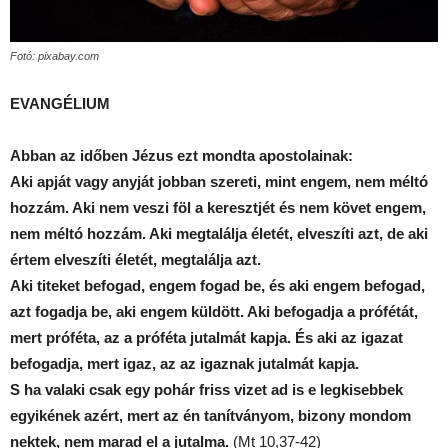
Fotó: pixabay.com
EVANGÉLIUM
Abban az időben Jézus ezt mondta apostolainak:
Aki apját vagy anyját jobban szereti, mint engem, nem méltó
hozzám. Aki nem veszi föl a keresztjét és nem követ engem,
nem méltó hozzám. Aki megtalálja életét, elveszíti azt, de aki
értem elveszíti életét, megtalálja azt.
Aki titeket befogad, engem fogad be, és aki engem befogad,
azt fogadja be, aki engem küldött. Aki befogadja a prófétát,
mert próféta, az a próféta jutalmát kapja. És aki az igazat
befogadja, mert igaz, az az igaznak jutalmát kapja.
S ha valaki csak egy pohár friss vizet ad is e legkisebbek
egyikének azért, mert az én tanítványom, bizony mondom
nektek, nem marad el a jutalma.
(Mt 10,37-42)