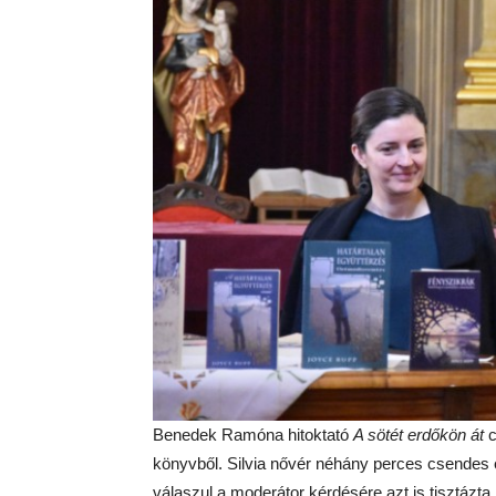
Benedek Ramóna hitoktató
A sötét erdőkön át
c
könyvből. Silvia nővér néhány perces csendes 
válaszul a moderátor kérdésére azt is tisztázt