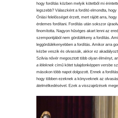
hogy fordítás közben melyik kötetből mi érintet
legszebb? Válaszként a fordító elmondta, hogy
Óriási felelősséget érzett, mert rájött arra, hogy
érdemes fordítani. Fordítás után sokszor újraolva
finomította. Nagyon hűséges akart lenni az ere
szempontjából nem gördülékeny a fordítás. Amik
leggördülékenyebben a fordítás. Amikor arra go
kézbe veszik és olvassák, akkor ez akadályozta
Szilvia nővér megosztott több olyan élményt, 
a léleknek
című kötet tulajdonképpen versbe szed
másokon több napot dolgozott. Ennek a fordítása i
hogy többen ezeknek a könyveknek az olvasásá
átelmélkedésével. Ezek a visszajelzések megerő