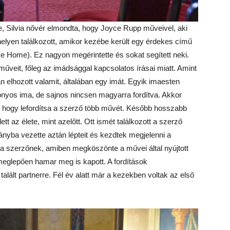
 Silvia nővér elmondta, hogy Joyce Rupp műveivel, aki
helyen találkozott, amikor kezébe került egy érdekes című
 Home). Ez nagyon megérintette és sokat segített neki.
űveit, főleg az imádsággal kapcsolatos írásai miatt. Amint
n elhozott valamit, általában egy imát. Egyik imaesten
izonyos ima, de sajnos nincsen magyarra fordítva. Akkor
ra, hogy lefordítsa a szerző több művét. Később hosszabb
tt az élete, mint azelőtt. Ott ismét találkozott a szerző
irányba vezette aztán lépteit és kezdtek megjelenni a
t a szerzőnek, amiben megköszönte a művei által nyújtott
 meglepően hamar meg is kapott. A fordítások
lált partnerre. Fél év alatt már a kezekben voltak az első