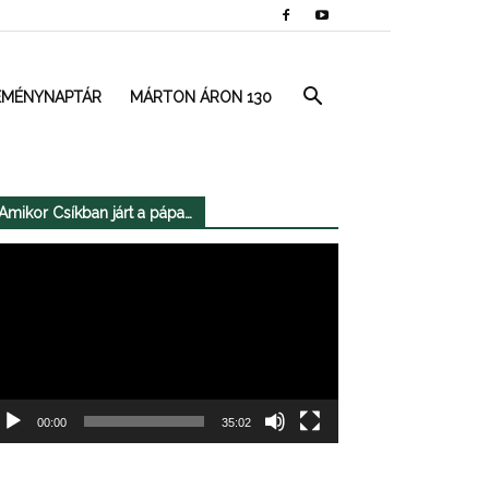
EMÉNYNAPTÁR
MÁRTON ÁRON 130
Amikor Csíkban járt a pápa…
deólejátszó
00:00
35:02