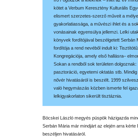
kötet a Verbum Keresztény Kulturális Eg
elismert szerzetes-szerző műveit a mély
gyakorlatiassága, a művészi ihlet és a sok
vonásainak egyensúlya jellemzi. Lelki utak
könyvek fordítójával beszélgetett Serbán
fordítója a rend nevéből indult ki: Tisztí
Kongregációja, amely első hallásra– elmon
Sokan a rendből sok területen dolgoznak: 
pasztoráció, egyetemi oktatás stb. Mindig
nővér hivatásáról is beszélt. 1999 szilve
való hegymászás közben ismerte fel igaz
lelkigyakorlaton sikerült tisztáznia.
Böcskei László megyés püspök házigazda minős
Serbán Mária már mindjárt az elején arra kérte 
beszéljen hivatásáról.