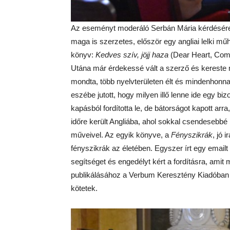
Az eseményt moderáló Serbán Mária kérdésére,
maga is szerzetes, először egy angliai lelki mű
könyv:
Kedves szív, jöjj haza
(Dear Heart, Come
Utána már érdekessé vált a szerző és kereste m
mondta, több nyelvterületen élt és mindenhonna
eszébe jutott, hogy milyen illő lenne ide egy b
kapásból fordította le, de bátorságot kapott ar
időre került Angliába, ahol sokkal csendesebbé le
műveivel. Az egyik könyve, a
Fényszikrák
, jó 
fényszikrák az életében. Egyszer írt egy email
segítséget és engedélyt kért a fordításra, amit
publikálásához a Verbum Keresztény Kiadóban ta
kötetek.