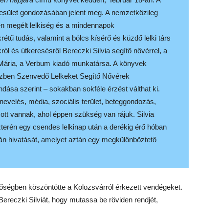
yesület gondozásában jelent meg. A nemzetközileg
en megélt lelkiség és a mindennapok
rétű tudás, valamint a bölcs kísérő és küzdő lelki társ
ról és útkeresésről Bereczki Silvia segítő nővérrel, a
 Mária, a Verbum kiadó munkatársa. A könyvek
tótűzben Szenvedő Lelkeket Segítő Nővérek
dása szerint – sokakban sokféle érzést válthat ki.
nevelés, média, szociális terület, beteggondozás,
 ott vannak, ahol éppen szükség van rájuk. Silvia
szterén egy csendes lelkinap után a derékig érő hóban
án hivatását, amelyet aztán egy megkülönböztető
égben köszöntötte a Kolozsvárról érkezett vendégeket.
Bereczki Silviát, hogy mutassa be röviden rendjét,