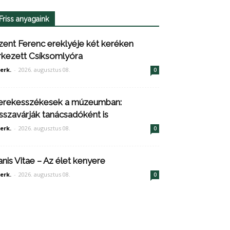
Friss anyagaink
zent Ferenc ereklyéje két keréken
rkezett Csíksomlyóra
erk.
-
2026. augusztus 08.
0
erekesszékesek a múzeumban:
isszavárják tanácsadóként is
erk.
-
2026. augusztus 08.
0
anis Vitae – Az élet kenyere
erk.
-
2026. augusztus 08.
0