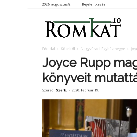
2026. augusztus 8.
Bejelentkezés
RomKa
Főoldal
Közelről
Nagyváradi Egyházmegye
Joy
Joyce Rupp magy
könyveit mutat
Szerző:
Szerk.
-
2020. február 19.