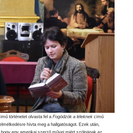
ímű történetet olvasta fel a
Fogódzók a léleknek
című
elmélkedésre hívta meg a hallgatóságot. Ezek után,
a, hogy egy amerikai szerző művei miért szólnának az