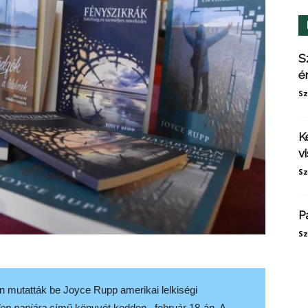
S
é
Sz
K
v
Sz
P
Sz
 mutatták be Joyce Rupp amerikai lelkiségi
den napjára
című könyvét kedden,
február 18-án. A