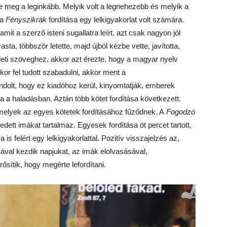
te meg a leginkább. Melyik volt a legnehezebb és melyik a
 a
Fényszikrák
fordítása egy lelkigyakorlat volt számára.
 amit a szerző isteni sugallatra leírt, azt csak nagyon jól
sta, többször letette, majd újból kézbe vette, javította,
deti szöveghez, akkor azt érezte, hogy a magyar nyelv
or fel tudott szabadulni, akkor ment a
ndolt, hogy ez kiadóhoz kerül, kinyomtatják, emberek
 a haladásban. Aztán több kötet fordítása következett.
amelyek az egyes kötetek fordításához fűződnek. A
Fogodzó
ett imákat tartalmaz. Egyesek fordítása öt percet tartott,
s felért egy lelkigyakorlattal. Pozitív visszajelzés az,
val kezdik napjukat, az imák elolvasásával,
sítik, hogy megérte lefordítani.