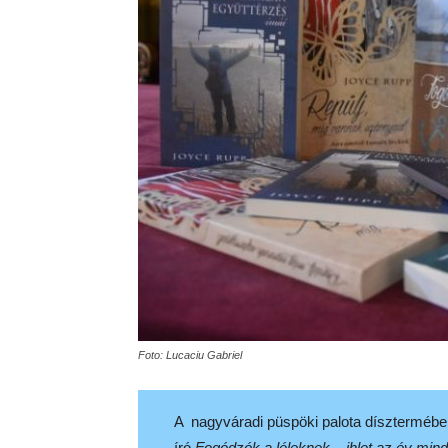
Foto: Lucaciu Gabriel
A nagyváradi püspöki palota dísztermében
író
Fogódzók a léleknek – ihlet az év min