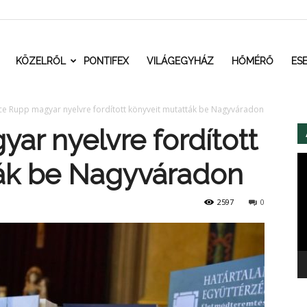
t.ro
KÖZELRŐL
PONTIFEX
VILÁGEGYHÁZ
HŐMÉRŐ
ES
ce Rupp magyar nyelvre fordított könyveit mutatták be Nagyváradon
ar nyelvre fordított
Vi
ták be Nagyváradon
2597
0