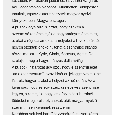
közelben, Forrófalván plébános, és Andrei Vargáról,
aki Bogdánfalván plébános. Mindketten Budapesten
tanultak, tapasztalatot szereztek magyar nyelvi
környezetben, Magyarországon.
A püspök atya arra is biztat, hogy ezeken a
szentmiséken énekeljék a hagyományos énekeket,
azokat a régi dallamokat, amelyeket a hívek születési
helyén szoktak énekelni, tehát a szentmise állandó
részei mellett – Kyrie, Gloria, Sanctus, Agnus Dei –
szólaljon meg a hagyományos dallamvilág.
A püspöki határozat úgy szól, hogy e szentmiséket
„ad experimentum”, azaz kísérleti jelleggel vezetik be,
lássuk, hogyan alakul a helyzet az idő során. Az a
kívánság, hogy ez egy szép, ünnepélyes szentmise
legyen, s reméljük, hogy lesz folytatása is, minél
többeket megszólít, olyanokat, akik magyar nyelvű
szenmtmisén kívánnak résztvenni.
Korábban volt Iaşi-ban (Jászvásáron) is ilyen kérés,