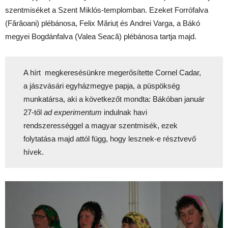
szentmiséket a Szent Miklós-templomban. Ezeket Forrófalva
(Fărăoani) plébánosa, Felix Măriuț és Andrei Varga, a Bákó
megyei Bogdánfalva (Valea Seacă) plébánosa tartja majd.
A hírt megkeresésünkre megerősítette Cornel Cadar,
a jászvásári egyházmegye papja, a püspökség
munkatársa, aki a következőt mondta: Bákóban január
27-től
ad experimentum
indulnak havi
rendszerességgel a magyar szentmisék, ezek
folytatása majd attól függ, hogy lesznek-e résztvevő
hívek.