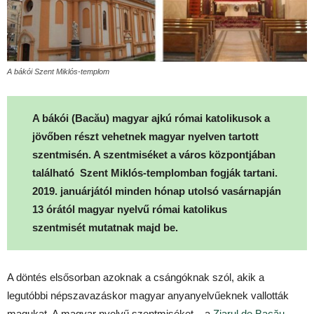
A bákói Szent Miklós-templom
A bákói (Bacău) magyar ajkú római katolikusok a
jövőben részt vehetnek magyar nyelven tartott
szentmisén. A szentmiséket a város központjában
található Szent Miklós-templomban fogják tartani.
2019. januárjától minden hónap utolsó vasárnapján
13 órától magyar nyelvű római katolikus
szentmisét mutatnak majd be.
A döntés elsősorban azoknak a csángóknak szól, akik a
legutóbbi népszavazáskor magyar anyanyelvűeknek vallották
magukat. A magyar nyelvű szentmiséket – a
Ziarul de Bacău