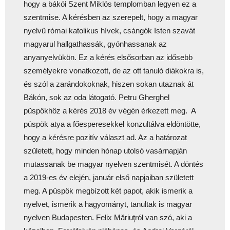
hogy a bákói Szent Miklós templomban legyen ez a
szentmise. A kérésben az szerepelt, hogy a magyar
nyelvű római katolikus hívek, csángók Isten szavát
magyarul hallgathassák, gyónhassanak az
anyanyelvükön. Ez a kérés elsősorban az idősebb
személyekre vonatkozott, de az ott tanuló diákokra is,
és szól a zarándokoknak, hiszen sokan utaznak át
Bákón, sok az oda látogató. Petru Gherghel
püspökhöz a kérés 2018 év végén érkezett meg. A
püspök atya a főesperesekkel konzultálva eldöntötte,
hogy a kérésre pozitív választ ad. Az a határozat
született, hogy minden hónap utolsó vasárnapján
mutassanak be magyar nyelven szentmisét. A döntés
a 2019-es év elején, január első napjaiban született
meg. A püspök megbízott két papot, akik ismerik a
nyelvet, ismerik a hagyományt, tanultak is magyar
nyelven Budapesten. Felix Măriuţról van szó, aki a