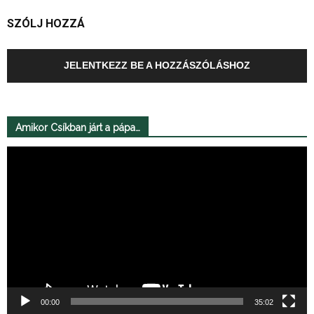
SZÓLJ HOZZÁ
JELENTKEZZ BE A HOZZÁSZÓLÁSHOZ
Amikor Csíkban járt a pápa…
Videólejátszó
00:00
35:02