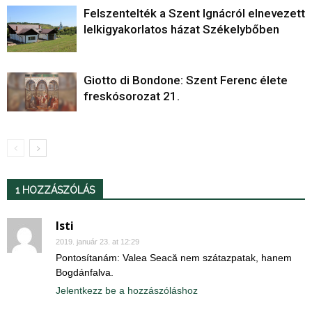
Felszentelték a Szent Ignácról elnevezett
lelkigyakorlatos házat Székelybőben
Giotto di Bondone: Szent Ferenc élete
freskósorozat 21.
1 HOZZÁSZÓLÁS
Isti
2019. január 23. at 12:29
Pontosítanám: Valea Seacă nem szátazpatak, hanem
Bogdánfalva.
Jelentkezz be a hozzászóláshoz