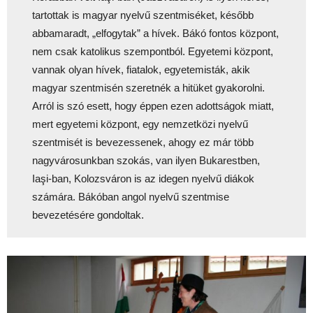
tartottak is magyar nyelvű szentmiséket, később
abbamaradt, „elfogytak” a hívek. Bákó fontos központ,
nem csak katolikus szempontból. Egyetemi központ,
vannak olyan hívek, fiatalok, egyetemisták, akik
magyar szentmisén szeretnék a hitüket gyakorolni.
Arról is szó esett, hogy éppen ezen adottságok miatt,
mert egyetemi központ, egy nemzetközi nyelvű
szentmisét is bevezessenek, ahogy ez már több
nagyvárosunkban szokás, van ilyen Bukarestben,
Iaşi-ban, Kolozsváron is az idegen nyelvű diákok
számára. Bákóban angol nyelvű szentmise
bevezetésére gondoltak.