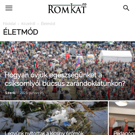
RomKat.ro
Főoldal
Közelről
Életmód
ÉLETMÓD
Hogyan óvjuk egészségünket a
csíksomlyói búcsús zarándoklatunkon?
Szerk.
-
2025. június 05.
Legyünk nyitottak a kicsiny örömök
Pedagógu