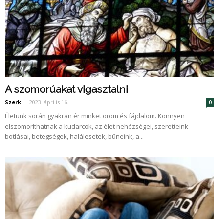
A szomorúakat vigasztalni
Szerk.
-
2023. április 16.
0
Életünk során gyakran ér minket öröm és fájdalom. Könnyen
elszomoríthatnak a kudarcok, az élet nehézségei, szeretteink
botlásai, betegségek, halálesetek, bűneink, a...