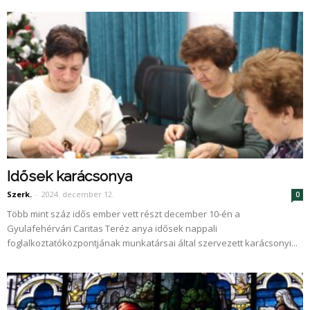
Idősek karácsonya
Szerk.
-
2024. december 12.
0
Több mint száz idős ember vett részt december 10-én a
Gyulafehérvári Caritas Teréz anya idősek nappali
foglalkoztatóközpontjának munkatársai által szervezett karácsonyi...