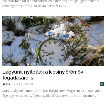
összeállításakor a demenciáról és a demens betegek gondozásáról
beszélgetett Orbán Júlia. Ildikó tizenkét éve...
Legyünk nyitottak a kicsiny örömök
fogadására is
Szerk.
-
2024. január 18.
0
Manapság sok embertársunktól halljuk, nem vágyik másra, csak arra,
érje egy kis öröm is végre. Egy filozófus szerint „az apró örömök...