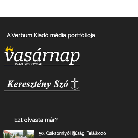
A Verbum Kiadó média portfóliója
Ezt olvasta már?
50. Csíksomlyói Ifjúsági Találkozó