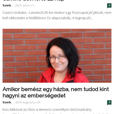
Szerk.
-
2025. július 11.
0
Castro-Urdiales - Laredo25,65 km Amikor egy focicsapat jól játszik, nem
kell változtatni a felállításon. Ez alapszabály. A tegnap jól...
Amikor bemész egy házba, nem tudod kint
hagyni az emberségedet
Szerk.
-
2024. augusztus 29.
0
Kiss Ildikóval az Úton a demens személlyel című kiadvány