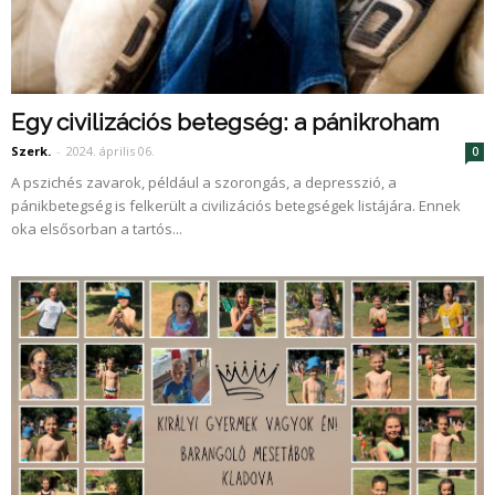
Egy civilizációs betegség: a pánikroham
Szerk.
-
2024. április 06.
0
A pszichés zavarok, például a szorongás, a depresszió, a
pánikbetegség is felkerült a civilizációs betegségek listájára. Ennek
oka elsősorban a tartós...