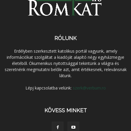
RÓLUNK
Erdélyben szerkesztett katolikus portál vagyunk, amely
információkat szolgáltat a kiadóját alapító négy egyházmegye
életéből. Ökumenikus nyitottsággal tekintünk a világra és
szeretnénk megmutatni belőle azt, amit értékesnek, relevánsnak
látunk.
Lépj kapcsolatba velünk:
szerk@verbum.ro
KÖVESS MINKET