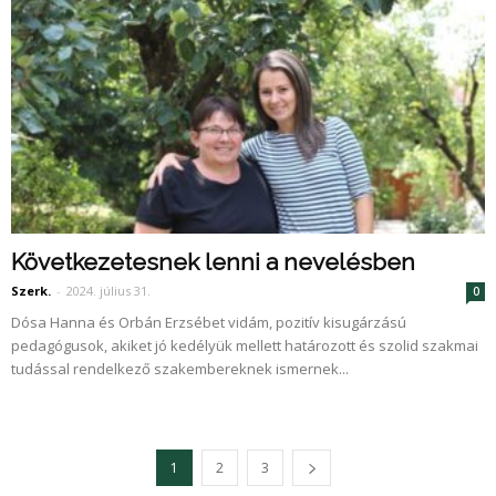
Következetesnek lenni a nevelésben
Szerk.
-
2024. július 31.
0
Dósa Hanna és Orbán Erzsébet vidám, pozitív kisugárzású
pedagógusok, akiket jó kedélyük mellett határozott és szolid szakmai
tudással rendelkező szakembereknek ismernek...
1
2
3