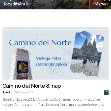
fogadására is
Házban
Camino del Norte 8. nap
Szerk.
-
2025. július 07.
0
Gernika - Lezama22 km Vasárnap lévén megpróbálom visszafogni
magam és kicsit a pihenésre koncentrálni. A mai nap történéseit az...