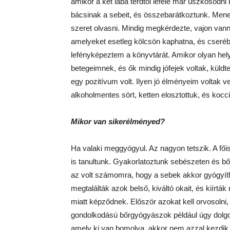
amikor a két lába térdtől lefelé már üszkösödn
bácsinak a sebeit, és összebarátkoztunk. Mene
szeret olvasni. Mindig megkérdezte, vajon van
amelyeket esetleg kölcsön kaphatna, és cserébe 
lefényképeztem a könyvtárát. Amikor olyan helye
betegeimnek, és ők mindig jófejek voltak, kül
egy pozitívum volt. Ilyen jó élményeim voltak ve
alkoholmentes sört, ketten elosztottuk, és kocci
Mikor van sikerélményed?
Ha valaki meggyógyul. Az nagyon tetszik. A fői
is tanultunk. Gyakorlatoztunk sebészeten és b
az volt számomra, hogy a sebek akkor gyógyít
megtalálták azok belső, kiváltó okait, és kiírtá
miatt képződnek. Először azokat kell orvosoln
gondolkodású bőrgyógyászok például úgy dolgoz
amely ki van bomolva, akkor nem azzal kezdik, 