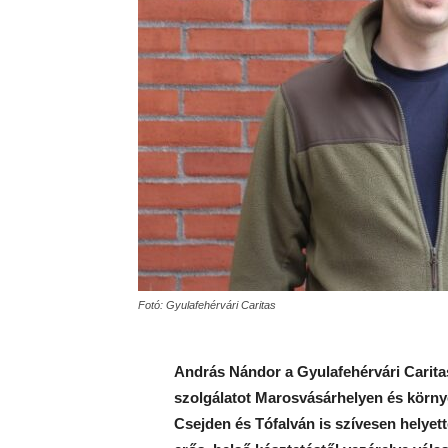
Fotó: Gyulafehérvári Caritas
András Nándor a Gyulafehérvári Caritas
szolgálatot Marosvásárhelyen és körn
Csejden és Tófalván is szívesen helyett