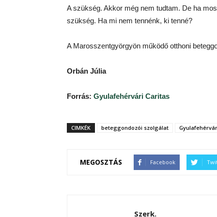
A szükség. Akkor még nem tudtam. De ha most 
szükség. Ha mi nem tennénk, ki tenné?
A Marosszentgyörgyön működő otthoni beteggon
Orbán Júlia
Forrás:
Gyulafehérvári Caritas
CIMKÉK
beteggondozói szolgálat
Gyulafehérvár
MEGOSZTÁS
Facebook
Twi
Szerk.