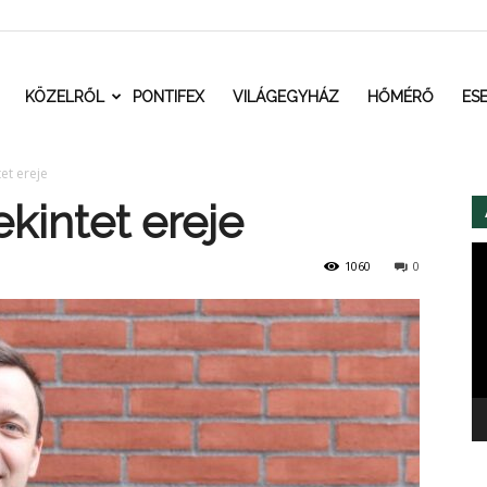
t.ro
KÖZELRŐL
PONTIFEX
VILÁGEGYHÁZ
HŐMÉRŐ
ES
tet ereje
tekintet ereje
Vi
1060
0