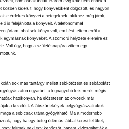
i kezdett, bomlásnak indult. Három évig kötöztem ennek a
t közben kiderült, hogy könyvelőként dolgozott, és nagyon
nak-e érdekes könyvei a betegeknek, akikhez még járok,
ő is felajánlotta a könyveit. A telefonommal
n jártam, ahol sok könyv volt, említést tettem erről a
dtek egymásnak könyveket. A szomorú helyzete ellenére ez
le. Volt úgy, hogy a születésnapjára vittem egy
ntottunk.
skolán sok más tantárgy mellett sebkötözést és sebápolást
őrgyógyászaton egyaránt, a legnagyobb felismerés mégis
hatóak hatékonyan, ha előzetesen az orvosok már
k rájuk a kezelést. A lábszárfekélyek belgyógyászati okok
i, maga a seb csak utána gyógyítható. Ma a modernebb
nak, hogy ha egy beteg ödémás lábbal keresi fel őket,
hogy felírnak neki egy kenőcsöt, hanem kivizsgáltatják a