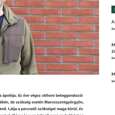
A
Sz
M
z
Sz
M
Sz
 ápolója, tíz éve végez otthoni beteggondozói
yékén, de szükség esetén Marosszentgyörgyön,
esít. Látja a perzselő szükséget maga körül, és