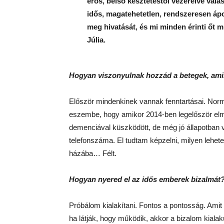
erős, belső késztetéstől vezérelve válas
idős, magatehetetlen, rendszeresen ápo
meg hivatását, és mi minden érinti őt 
Júlia.
Hogyan viszonyulnak hozzád a betegek, amik
Először mindenkinek vannak fenntartásai. Normál
eszembe, hogy amikor 2014-ben legelőször el
demenciával küszködött, de még jó állapotban v
telefonszáma. El tudtam képzelni, milyen lehe
házába… Félt.
Hogyan nyered el az idős emberek bizalmát
Próbálom kialakítani. Fontos a pontosság. Ami
ha látják, hogy működik, akkor a bizalom kialak