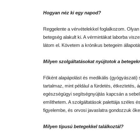
Hogyan néz ki egy napod?
Reggelente a vérvételekkel foglalkozom. Olyan e
betegség alakult ki. A vérmintákat laborba vis
látom el. Követem a krónikus betegeim állapotát
Milyen szolgáltatásokat nyújtotok a betege
Főként alapápolást és medikális (gyógyászati) 
tartalmaz, mint például a fürdetés, étkeztetés
egészségügyi segítségnyújtás kapcsán a sebellá
említhetem. A szolgáltatások palettája széles é
figyelembe, és orvosi javaslatra gondozzuk őke
Milyen típusú betegekkel találkoztál?