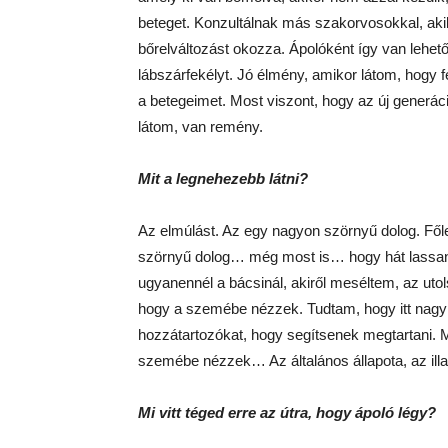
beteget. Konzultálnak más szakorvosokkal, aki
bőrelváltozást okozza. Ápolóként így van lehet
lábszárfekélyt. Jó élmény, amikor látom, hogy 
a betegeimet. Most viszont, hogy az új generác
látom, van remény.
Mit a legnehezebb látni?
Az elmúlást. Az egy nagyon szörnyű dolog. Fől
szörnyű dolog… még most is… hogy hát lassan
ugyanennél a bácsinál, akiről meséltem, az ut
hogy a szemébe nézzek. Tudtam, hogy itt nagy b
hozzátartozókat, hogy segítsenek megtartani. 
szemébe nézzek… Az általános állapota, az illa
Mi vitt téged erre az útra, hogy ápoló légy?