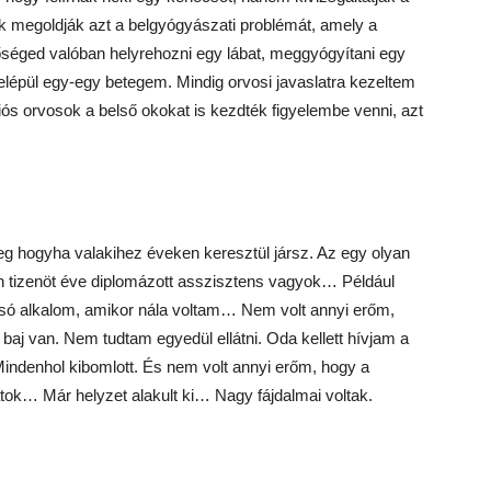
k megoldják azt a belgyógyászati problémát, amely a
őséged valóban helyrehozni egy lábat, meggyógyítani egy
felépül egy-egy betegem. Mindig orvosi javaslatra kezeltem
iós orvosok a belső okokat is kezdték figyelembe venni, azt
eg hogyha valakihez éveken keresztül jársz. Az egy olyan
 tizenöt éve diplomázott asszisztens vagyok… Például
olsó alkalom, amikor nála voltam… Nem volt annyi erőm,
aj van. Nem tudtam egyedül ellátni. Oda kellett hívjam a
Mindenhol kibomlott. És nem volt annyi erőm, hogy a
tok… Már helyzet alakult ki… Nagy fájdalmai voltak.