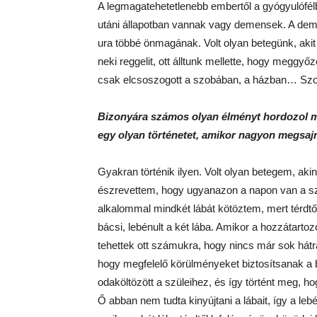
A legmagatehetetlenebb embertől a gyógyulófél
utáni állapotban vannak vagy demensek. A d
ura többé önmagának. Volt olyan betegünk, akit
neki reggelit, ott álltunk mellette, hogy meggy
csak elcsoszogott a szobában, a házban… S
Bizonyára számos olyan élményt hordozol mé
egy olyan történetet, amikor nagyon megsajná
Gyakran történik ilyen. Volt olyan betegem, ak
észrevettem, hogy ugyanazon a napon van a sz
alkalommal mindkét lábát kötöztem, mert térdtől 
bácsi, lebénult a két lába. Amikor a hozzátarto
tehettek ott számukra, hogy nincs már sok hát
hogy megfelelő körülményeket biztosítsanak a b
odaköltözött a szüleihez, és így történt meg, ho
Ő abban nem tudta kinyújtani a lábait, így a le