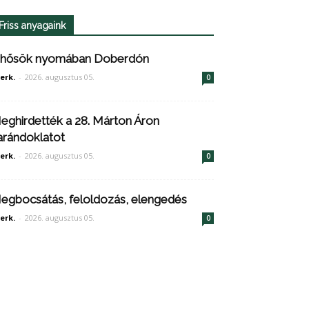
Friss anyagaink
 hősök nyomában Doberdón
erk.
-
2026. augusztus 05.
0
eghirdették a 28. Márton Áron
arándoklatot
erk.
-
2026. augusztus 05.
0
egbocsátás, feloldozás, elengedés
erk.
-
2026. augusztus 05.
0