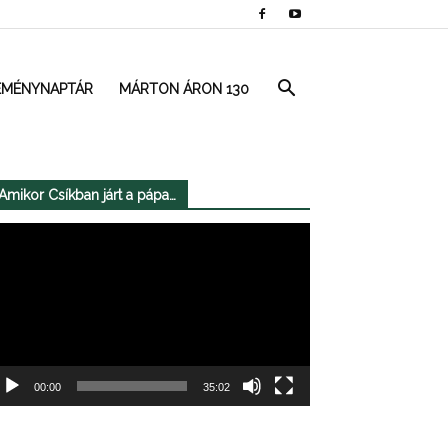
EMÉNYNAPTÁR
MÁRTON ÁRON 130
Amikor Csíkban járt a pápa…
deólejátszó
00:00
35:02