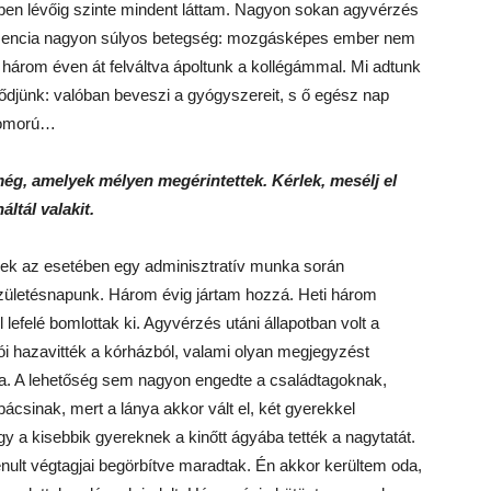
ben lévőig szinte mindent láttam. Nagyon sokan agyvérzés
emencia nagyon súlyos betegség: mozgásképes ember nem
 három éven át felváltva ápoltunk a kollégámmal. Mi adtunk
őződjünk: valóban beveszi a gyógyszereit, s ő egész nap
zomorú…
g, amelyek mélyen megérintettek. Kérlek, mesélj el
ltál valakit.
inek az esetében egy adminisztratív munka során
ületésnapunk. Három évig jártam hozzá. Heti három
lefelé bomlottak ki. Agyvérzés utáni állapotban volt a
zói hazavitték a kórházból, valami olyan megjegyzést
ra. A lehetőség sem nagyon engedte a családtagoknak,
ácsinak, mert a lánya akkor vált el, két gyerekkel
gy a kisebbik gyereknek a kinőtt ágyába tették a nagytatát.
bénult végtagjai begörbítve maradtak. Én akkor kerültem oda,