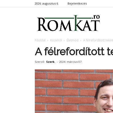
2026. augusztus 6.
Bejelentkezés
RomKa
Főoldal
Közelről
Életmód
A félrefordított tekin
A félrefordított 
Szerző:
Szerk.
-
2024. március 07.