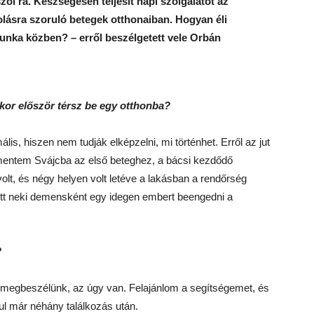
zol rá. Készségesen teljesít napi szolgálatot az
lásra szoruló betegek otthonaiban. Hogyan éli
munka közben? – erről beszélgetett vele Orbán
or először térsz be egy otthonba?
is, hiszen nem tudják elképzelni, mi történhet. Erről az jut
mentem Svájcba az első beteghez, a bácsi kezdődő
olt, és négy helyen volt letéve a lakásban a rendőrség
tett neki demensként egy idegen embert beengedni a
?
t megbeszélünk, az úgy van. Felajánlom a segítségemet, és
ul már néhány találkozás után.