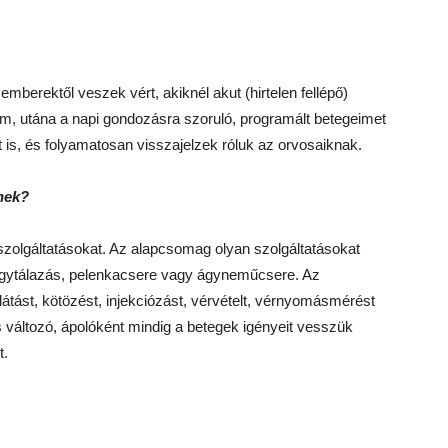
mberektől veszek vért, akiknél akut (hirtelen fellépő)
zem, utána a napi gondozásra szoruló, programált betegeimet
 is, és folyamatosan visszajelzek róluk az orvosaiknak.
knek?
szolgáltatásokat. Az alapcsomag olyan szolgáltatásokat
, ágytálazás, pelenkacsere vagy ágyneműcsere. Az
tást, kötözést, injekciózást, vérvételt, vérnyomásmérést
s változó, ápolóként mindig a betegek igényeit vesszük
t.