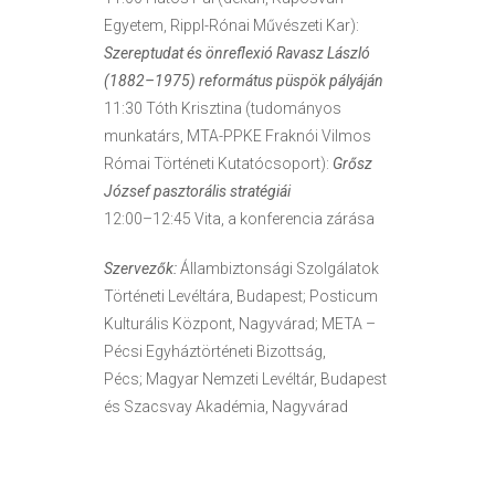
Egyetem, Rippl-Rónai Művészeti Kar):
Szereptudat és önreflexió Ravasz László
(1882–1975) református püspök pályáján
11:30 Tóth Krisztina (tudományos
munkatárs, MTA-PPKE Fraknói Vilmos
Római Történeti Kutatócsoport):
Grősz
József pasztorális stratégiái
12:00–12:45 Vita, a konferencia zárása
Szervezők:
Állambiztonsági Szolgálatok
Történeti Levéltára, Budapest; Posticum
Kulturális Központ, Nagyvárad; META –
Pécsi Egyháztörténeti Bizottság,
Pécs; Magyar Nemzeti Levéltár, Budapest
és Szacsvay Akadémia, Nagyvárad