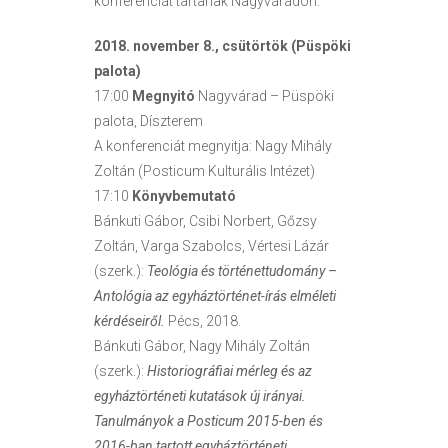
konferenciát tartanak Nagyváradon.
2018. november 8., csütörtök (Püspöki
palota)
17:00
Megnyitó
Nagyvárad – Püspöki
palota, Díszterem
A konferenciát megnyitja: Nagy Mihály
Zoltán (Posticum Kulturális Intézet)
17:10
Könyvbemutató
Bánkuti Gábor, Csibi Norbert, Gőzsy
Zoltán, Varga Szabolcs, Vértesi Lázár
(szerk.):
Teológia és történettudomány –
Antológia az egyháztörténet-írás elméleti
kérdéseiről.
Pécs, 2018.
Bánkuti Gábor, Nagy Mihály Zoltán
(szerk.):
Historiográfiai mérleg és az
egyháztörténeti kutatások új irányai.
Tanulmányok a Posticum 2015-ben és
2016-ban tartott egyháztörténeti