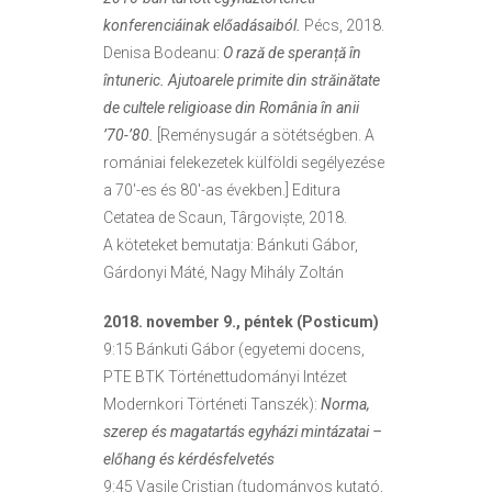
konferenciáinak előadásaiból.
Pécs, 2018.
Denisa Bodeanu:
O rază de speranță în
întuneric. Ajutoarele primite din străinătate
de cultele religioase din România în anii
’70-’80.
[Reménysugár a sötétségben. A
romániai felekezetek külföldi segélyezése
a 70′-es és 80′-as években.] Editura
Cetatea de Scaun, Târgoviște, 2018.
A köteteket bemutatja: Bánkuti Gábor,
Gárdonyi Máté, Nagy Mihály Zoltán
2018. november 9., péntek (Posticum)
9:15 Bánkuti Gábor (egyetemi docens,
PTE BTK Történettudományi Intézet
Modernkori Történeti Tanszék):
Norma,
szerep és magatartás egyházi mintázatai –
előhang és kérdésfelvetés
9:45 Vasile Cristian (tudományos kutató,