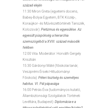
század elején
11:30 Miron Greta (egyetemi docens,
Babeș-Bolyai Egyetem, BTK Közép-,
Koraújkor- és Művészettörténeti Tanszék,
Kolozsvár):
Pietizmus és egyesülése. Az
egyesült püspökség a hierarchia
szemszögéből a XVIII. század második
felében
12:00 Vita. Moderátor: Horváth Gergely
Krisztián
15:30 Gárdonyi Máté (főiskolai tanár,
Veszprémi Érseki Hittudományi
Főiskola):
Péteri tisztség és személyes
habitus. VI. Pál pápasága
16:00 Petrás Éva (tudományos kutató,
Állambiztonsági Szolgálatok Történeti
Levéltára, Budapest):
Diplomácia-e a
titkosszolgálatokkal való együttműködés?