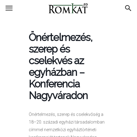
RomKat.ro
Önértelmezés,
szerep és
cselekvés az
egyházban –
Konferencia
Nagyváradon
Önértelmezés, szerep és cselekvőség a
18–20. századi egyházi társadalomban
címmel nemzetközi egyháztörténeti