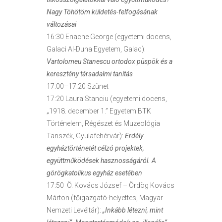
Nagy Töhötöm küldetés-felfogásának
változásai
16:30 Enache George (egyetemi docens,
Galaci Al-Duna Egyetem, Galac):
Vartolomeu Stanescu ortodox püspök és a
keresztény társadalmi tanítás
17:00–17:20 Szünet
17:20 Laura Stanciu (egyetemi docens,
„1918. december 1.” Egyetem BTK
Történelem, Régészet és Muzeológia
Tanszék, Gyulafehérvár):
Erdély
egyháztörténetét célzó projektek,
együttműködések hasznosságáról. A
görögkatolikus egyház esetében
17:50 Ö. Kovács József – Ördög Kovács
Márton (főigazgató-helyettes, Magyar
Nemzeti Levéltár):
„Inkább létezni, mint