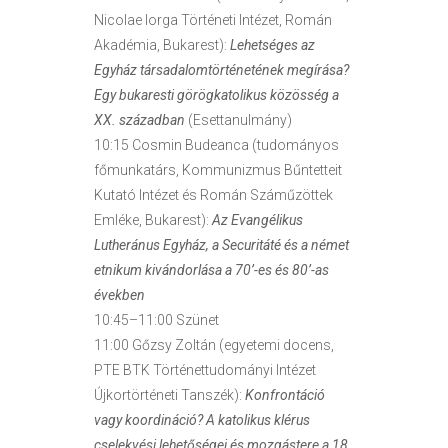
Nicolae Iorga Történeti Intézet, Román
Akadémia, Bukarest):
Lehetséges az
Egyház társadalomtörténetének megírása?
Egy bukaresti görögkatolikus közösség a
XX. században
(Esettanulmány)
10:15 Cosmin Budeanca (tudományos
főmunkatárs, Kommunizmus Bűntetteit
Kutató Intézet és Román Száműzöttek
Emléke, Bukarest):
Az Evangélikus
Lutheránus Egyház, a Securitáté és a német
etnikum kivándorlása a 70’-es és 80’-as
években
10:45–11:00 Szünet
11:00 Gőzsy Zoltán (egyetemi docens,
PTE BTK Történettudományi Intézet
Újkortörténeti Tanszék):
Konfrontáció
vagy koordináció? A katolikus klérus
cselekvési lehetőségei és mozgástere a 18.