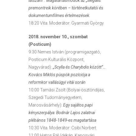
látszani”. Magatartásmódok az „illegális”
premontreik körében – történetkutatói és
dokumentumfilmes értelmezések.
18:20 Vita. Moderátor: Gyarmati György
2018. november 10., szombat
(Posticum)
9:30 Nemes István (programigazgató,
Posticum Kulturális Központ,
Nagyvárad):
„Scylla és Charybdis között”…
Kovács Miklós püspök pozíciója a
reformkor vallásügyi vitái során
10:00 Tamási Zsolt (Bolyai-ösztöndíjas,
Szegedi Tudományegyetem,
Marosvásárhely):
Egy sajátos papi
kényszerpálya: Bodnár Lajos zalatnai
plébános 1848-1849-es magatartása
10:30 Vita. Moderátor: Csibi Norbert
11:00 Hatos Pál (dékán, Kaposvári