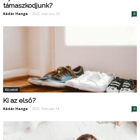
támaszkodjunk?
Kádár Hanga
-
2022. március 23.
0
Közelről
Ki az első?
Kádár Hanga
-
2022. február 14.
0