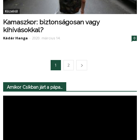
Közelről
Kamaszkor: biztonságosan vagy
kihívásokkal?
Kádár Hanga
-
2020. március 14.
0
1
2
Amikor Csíkban járt a pápa…
Videólejátszó