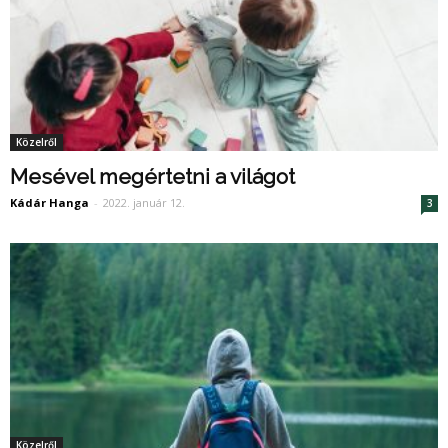
Közelről
Mesével megértetni a világot
Kádár Hanga
-
2022. január 12.
3
Közelről