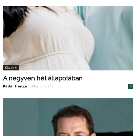
Közelről
A negyven hét állapotában
Kádár Hanga
-
2022. július 12.
0