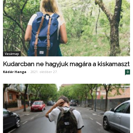
Vasárnap
Kudarcban ne hagyjuk magára a kiskamaszt
Kádár Hanga
-
2021. október 27.
0