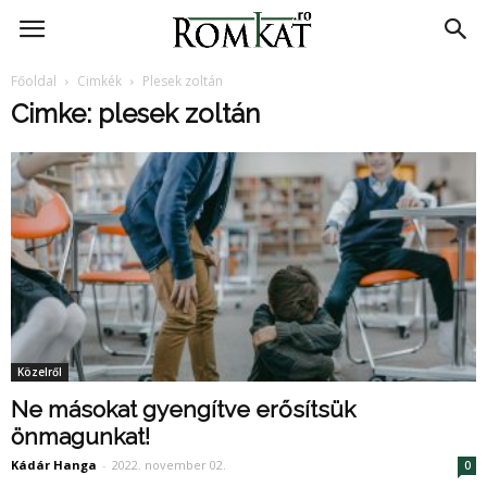
RomKat.ro
Főoldal
Cimkék
Plesek zoltán
Cimke: plesek zoltán
Közelről
Ne másokat gyengítve erősítsük
önmagunkat!
Kádár Hanga
-
2022. november 02.
0