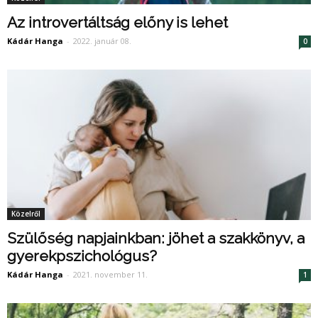
Az introvertáltság előny is lehet
Kádár Hanga
-
2022. január 08.
0
Közelről
Szülőség napjainkban: jöhet a szakkönyv, a
gyerekpszichológus?
Kádár Hanga
-
2021. november 11.
1