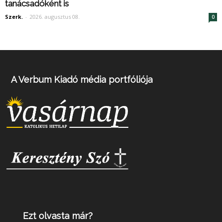
tanácsadóként is
Szerk.
-
2026. augusztus 08.
0
A Verbum Kiadó média portfóliója
Ezt olvasta már?