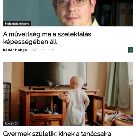
Emberközelben
A műveltség ma a szelektálás
képességében áll
Kádár Hanga
-
2022. május 03.
0
Közelről
Gyermek születik: kinek a tanácsaira