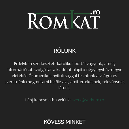
RÓLUNK
Erdélyben szerkesztett katolikus portál vagyunk, amely
információkat szolgáltat a kiadóját alapító négy egyházmegye
életéből. Ökumenikus nyitottsággal tekintünk a világra és
szeretnénk megmutatni belőle azt, amit értékesnek, relevánsnak
látunk.
Lépj kapcsolatba velünk:
szerk@verbum.ro
KÖVESS MINKET