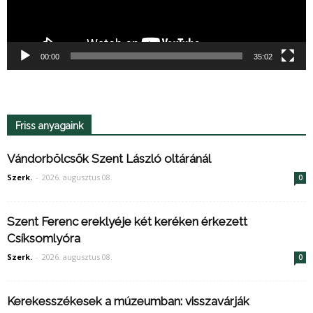
00:00
35:02
Friss anyagaink
Vándorbölcsők Szent László oltáránál
Szerk.
-
2026. augusztus 08.
0
Szent Ferenc ereklyéje két keréken érkezett
Csíksomlyóra
Szerk.
-
2026. augusztus 08.
0
Kerekesszékesek a múzeumban: visszavárják