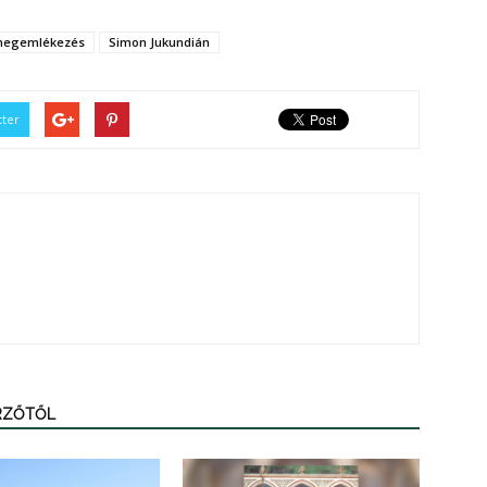
egemlékezés
Simon Jukundián
tter
ERZŐTŐL