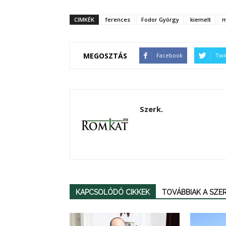
CIMKÉK
ferences
Fodor György
kiemelt
m
MEGOSZTÁS
Facebook
Twi
Szerk.
KAPCSOLÓDÓ CIKKEK
TOVÁBBIAK A SZ