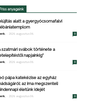
Friss anyagaink
elújítás alatt a gyergyócsomafalvi
lébániatemplom
erk.
-
2026. augusztus 06.
0
A szatmári svábok története a
etelepítéstől napjainkig”
erk.
-
2026. augusztus 06.
0
eó pápa katekézise az egyház
mádságáról: az ima megszenteli
indennapi életünk idejét
erk.
-
2026. augusztus 06.
0