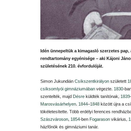
Idén ünnepeltük a kimagasló szerzetes pap, a
rendtartomány egyénisége – aki Kájoni Jáno
születésének 210. évfordulóját.
Simon Jukundián
Csíkszentkirályon
született
1
csíksomlyói gimnáziumában
végezte.
1830
-ban
szentelték, majd
Désre
küldték tanítónak,
1839
Marosvásárhelyen
.
1844
–
1848
között újra a cs
tökéletesítette. Több erdélyi ferences rendházba
Szászvároson
,
1854
-ben
Fogarason
vikárius,
1
házfőnök és gimnáziumi tanár.