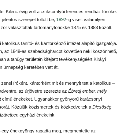
e. Kilenc évig volt a csíksomlyói ferences rendház főnöke.
elentős szerepet töltött be,
1892
-ig viselt valamilyen
zor választották tartományfőnökké 1875 és 1883 között.
i katolikus tanító- és kántorképző intézet alapító igazgatója.
n, az 1848-as szabadságharcot követően neki köszönhető,
ban a tanügy területén kifejtett tevékenységéért Királyi
én ünnepség keretében vett át.
 zenei íróként, kántorként mit és mennyit tett a katolikus –
dventre, az úrjövetre szerezte az
Ébredj ember, mély
t
című énekeket. Ugyanakkor gyönyörű karácsonyi
 sorát. Közülük közismertek és közkedveltek a
Dicsőség
ázáretben
egyházi énekeink.
egy-egy énekgyöngy ragadta meg, megmentette az