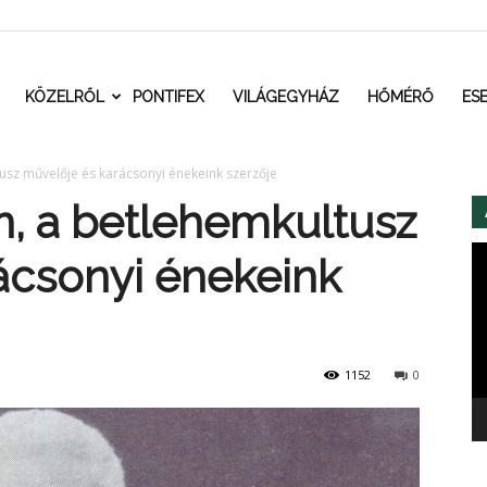
t.ro
KÖZELRŐL
PONTIFEX
VILÁGEGYHÁZ
HŐMÉRŐ
ES
usz művelője és karácsonyi énekeink szerzője
, a betlehemkultusz
Vi
ácsonyi énekeink
1152
0