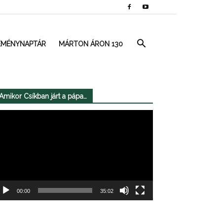
EMÉNYNAPTÁR
MÁRTON ÁRON 130
Amikor Csíkban járt a pápa…
deólejátszó
00:00
35:02