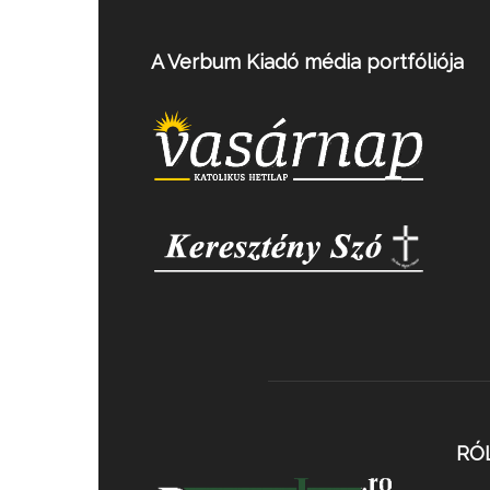
A Verbum Kiadó média portfóliója
RÓ