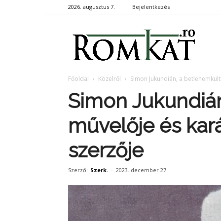
2026. augusztus 7.
Bejelentkezés
RomKa
Főoldal
Közelről
Simon Jukundián, a betlehemkult
Simon Jukundián
művelője és kar
szerzője
Szerző:
Szerk.
-
2023. december 27.