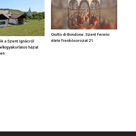
Giotto di Bondone: Szent Ferenc
élete freskósorozat 21.
ék a Szent Ignácról
lelkigyakorlatos házat
ben