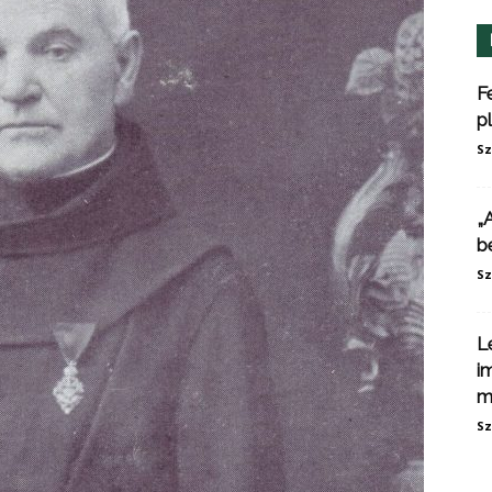
F
p
Sz
„
b
Sz
L
i
m
Sz