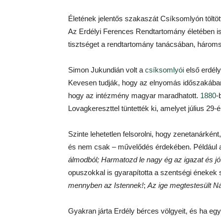
Életének jelentős szakaszát Csíksomlyón töltött
Az Erdélyi Ferences Rendtartomány életében is j
tisztséget a rendtartomány tanácsában, hároms
Simon Jukundián volt a
csíksomlyói
első erdély
Kevesen tudják, hogy az elnyomás időszakába
hogy az intézmény magyar maradhatott.
1880
-
Lovagkereszttel tüntették ki, amelyet július 29-
Szinte lehetetlen felsorolni, hogy zenetanárként,
és nem csak – művelődés érdekében. Például a
álmodból; Harmatozd le nagy ég az igazat és jó
opuszokkal is gyarapította a szentségi énekek
mennyben az Istennek!
;
Az ige megtestesült N
Gyakran járta Erdély bérces völgyeit, és ha 