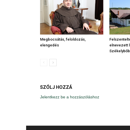
Felszentelt
Megbocsátás, feloldozás,
elnevezett 
elengedés
Székelybő
SZÓLJ HOZZÁ
Jelentkezz be a hozzászóláshoz