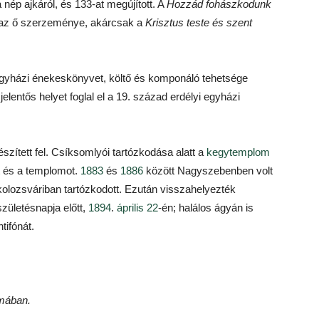
 nép ajkáról, és 133-at megújított. A
Hozzád fohászkodunk
 az ő szerzeménye, akárcsak a
Krisztus teste és szent
egyházi énekeskönyvet, költő és komponáló tehetsége
lentős helyet foglal el a 19. század erdélyi egyházi
szített fel. Csíksomlyói tartózkodása alatt a
kegytemplom
rt és a templomot.
1883
és
1886
között Nagyszebenben volt
kolozsváriban tartózkodott. Ezután visszahelyezték
zületésnapja előtt,
1894
.
április 22
-én; halálos ágyán is
ntifónát.
mában.