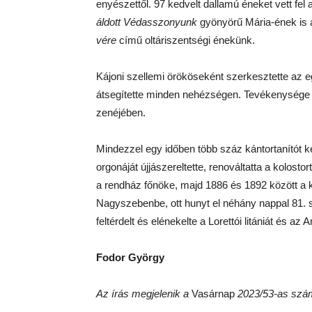
enyészettől. 97 kedvelt dallamú éneket vett fel a
áldott Védasszonyunk
gyönyörű Mária-ének is
vére
című oltáriszentségi énekünk.
Kájoni szellemi örököseként szerkesztette az 
átsegítette minden nehézségen. Tevékenysége je
zenéjében.
Mindezzel egy időben több száz kántortanítót ké
orgonáját újjászereltette, renováltatta a kolosto
a rendház főnöke, majd 1886 és 1892 között a 
Nagyszebenbe, ott hunyt el néhány nappal 81. s
feltérdelt és elénekelte a Lorettói litániát és az A
Fodor György
Az írás megjelenik a
Vasárnap
2023/53-as szá