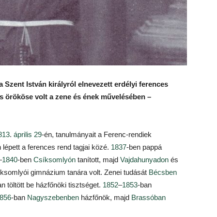
 Szent István királyról elnevezett erdélyi ferences
s örököse volt a zene és ének művelésében –
813
.
április 29
-én, tanulmányait a Ferenc-rendiek
 lépett a ferences rend tagjai közé.
1837
-ben pappá
–
1840
-ben
Csíksomlyón
tanított, majd
Vajdahunyadon
és
íksomlyói gimnázium tanára volt. Zenei tudását
Bécsben
n töltött be házfőnöki tisztséget.
1852
–
1853
-ban
856
-ban
Nagyszebenben
házfőnök, majd
Brassóban