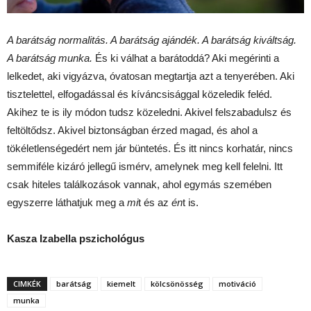
A barátság normalitás. A barátság ajándék. A barátság kiváltság.
A barátság munka.
És ki válhat a barátoddá? Aki megérinti a
lelkedet, aki vigyázva, óvatosan megtartja azt a tenyerében. Aki
tisztelettel, elfogadással és kíváncsisággal közeledik feléd.
Akihez te is ily módon tudsz közeledni. Akivel felszabadulsz és
feltöltődsz. Akivel biztonságban érzed magad, és ahol a
tökéletlenségedért nem jár büntetés. És itt nincs korhatár, nincs
semmiféle kizáró jellegű ismérv, amelynek meg kell felelni. Itt
csak hiteles találkozások vannak, ahol egymás szemében
egyszerre láthatjuk meg a
mi
t és az
én
t is.
Kasza Izabella pszichológus
CIMKÉK
barátság
kiemelt
kölcsönösség
motiváció
munka