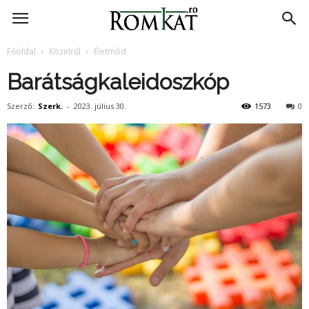
RomKat.ro
Főoldal
Közelről
Életmód
Barátságkaleidoszkóp
Szerző:
Szerk.
-
2023. július 30.
1573
0