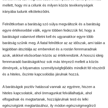
mellett, hogy mi a célunk és milyen közös tevékenységek
irányába tudunk elköteleződni.
Felnőttkorban a barátság szó súlya megváltozik és a barátság
egyre értékesebbé válik, egyre többen fedezzük fel, hogy a
barátságot valamivel éltetni kell és ugyanakkor egyre több
barátság szűnik meg. A fiatal felnőttkor az az időszak, ami talán a
legjobban átszitálja az embereket és a rostán fennmaradnak
azok, akikkel elsősorban közös az értékrendünk. A hosszú ideig
fennmaradó barátságokhoz sok más tényező mellett a közös
élmények, a folyamatos személyiségfejlődés mindkét fél részéről
és a hiteles, őszinte kapcsolódás járulnak hozzá.
A barátságok pozitív hatással vannak az egyénre, hiszen a
hiteles kapcsolatok, ahol önmagunkat felvállalhatjuk, ahol
elfogadnak és megtartanak, hozzájárulnak testi és lelki
egészségünk megtartásához, ily módon egészségmegőrző