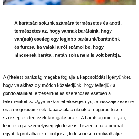
A barátság sokunk számára természetes és adott,
természetes az, hogy vannak barátaink, hogy
van(nak) esetleg egy legjobb barátunk/barátnőnk
és furcsa, ha valaki arról számol be, hogy
nincsenek barátai, netán soha nem is volt barátja.
A (hiteles) barátság magába foglalja a kapcsolódási igényünket,
hogy valakihez oly módon közeledjünk, hogy felfedjük a
gondolatainkat, érzéseinket és szerencsés esetben a
félelmeinket is. Ugyanakkor lehetőséget nyújt a visszajelzésekre
és a megéléseinknek, tapasztalatainknak a megerősítésére,
szükség esetén ezek korrigálására is. A barátság mint olyan,
lehetőség a személyiségfejlődésre is, hiszen a barátommal
együtt kipróbálhatok új dolgokat, kölcsönösen motiválhatjuk