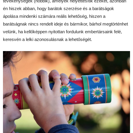
tevékenységek (hobbik), amelyek helyettesítik ezeket, azonban
én hiszek abban, hogy barátok szerzése és a barátságok
ápolása mindenki számára reális lehetőség, hiszen a
barátságnak nincs rendelt ideje és bármikor, bárhol megtörténhet
velünk, ha kellőképpen nyitottan fordulunk embertársaink felé,
keresvén a lelki azonosulásnak a lehetőségét.