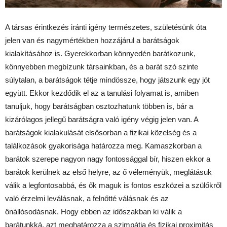
A társas érintkezés iránti igény természetes, születésünk óta
jelen van és nagymértékben hozzájárul a barátságok
kialakításához is. Gyerekkorban könnyedén barátkozunk,
könnyebben megbízunk társainkban, és a barát szó szinte
súlytalan, a barátságok tétje mindössze, hogy játszunk egy jót
együtt. Ekkor kezdődik el az a tanulási folyamat is, amiben
tanuljuk, hogy barátságban osztozhatunk többen is, bár a
kizárólagos jellegű barátságra való igény végig jelen van. A
barátságok kialakulását elsősorban a fizikai közelség és a
találkozások gyakorisága határozza meg. Kamaszkorban a
barátok szerepe nagyon nagy fontossággal bír, hiszen ekkor a
barátok kerülnek az első helyre, az ő véleményük, meglátásuk
válik a legfontosabbá, és ők maguk is fontos eszközei a szülőkről
való érzelmi leválásnak, a felnőtté válásnak és az
önállósodásnak. Hogy ebben az időszakban ki válik a
barátunkká, azt meghatározza a szimpátia és fizikai proximitás