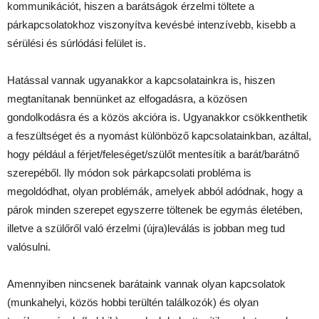
kommunikációt, hiszen a barátságok érzelmi töltete a
párkapcsolatokhoz viszonyítva kevésbé intenzívebb, kisebb a
sérülési és súrlódási felület is.
Hatással vannak ugyanakkor a kapcsolatainkra is, hiszen
megtanítanak bennünket az elfogadásra, a közösen
gondolkodásra és a közös akcióra is. Ugyanakkor csökkenthetik
a feszültséget és a nyomást különböző kapcsolatainkban, azáltal,
hogy például a férjet/feleséget/szülőt mentesítik a barát/barátnő
szerepéből. Ily módon sok párkapcsolati probléma is
megoldódhat, olyan problémák, amelyek abból adódnak, hogy a
párok minden szerepet egyszerre töltenek be egymás életében,
illetve a szülőről való érzelmi (újra)leválás is jobban meg tud
valósulni.
Amennyiben nincsenek barátaink vannak olyan kapcsolatok
(munkahelyi, közös hobbi terültén találkozók) és olyan