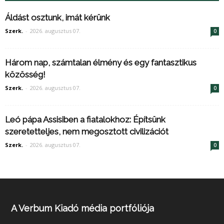
Áldást osztunk, imát kérünk
Szerk.
-
2026. augusztus 07.
0
Három nap, számtalan élmény és egy fantasztikus
közösség!
Szerk.
-
2026. augusztus 07.
0
Leó pápa Assisiben a fiatalokhoz: Építsünk
szeretetteljes, nem megosztott civilizációt
Szerk.
-
2026. augusztus 07.
0
A Verbum Kiadó média portfóliója