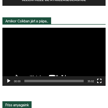
Amikor Csíkban járt a pápa…
Videólejátszó
00:00
35:02
Friss anyagaink