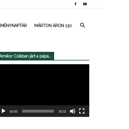
EMÉNYNAPTÁR
MÁRTON ÁRON 130
Amikor Csíkban járt a pápa…
deólejátszó
00:00
35:02