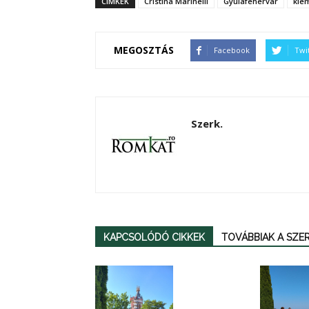
CIMKÉK
Cristina Marinelli
Gyulafehérvár
kie
MEGOSZTÁS
Facebook
Twi
Szerk.
KAPCSOLÓDÓ CIKKEK
TOVÁBBIAK A SZ