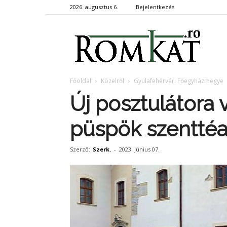
2026. augusztus 6.
Bejelentkezés
RomKa
Főoldal
Közelről
Gyulafehérvári Főegyházmegye
Új posztulátora
püspök szenttéa
Szerző:
Szerk.
-
2023. június 07.