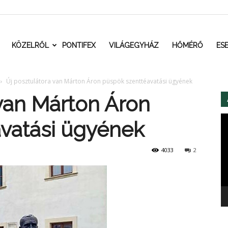
t.ro
KÖZELRŐL
PONTIFEX
VILÁGEGYHÁZ
HŐMÉRŐ
ES
Új posztulátora van Márton Áron püspök szenttéavatási ügyének
 van Márton Áron
Vi
vatási ügyének
4033
2