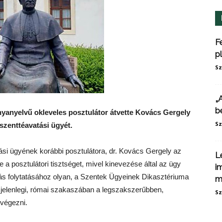
F
p
Sz
„
b
anyanyelvű okleveles posztulátor átvette Kovács Gergely
Sz
szenttéavatási ügyét.
ási ügyének korábbi posztulátora, dr. Kovács Gergely az
L
 a posztulátori tisztséget, mivel kinevezése által az ügy
i
járás folytatásához olyan, a Szentek Ügyeinek Dikasztériuma
m
per jelenlegi, római szakaszában a legszakszerűbben,
Sz
végezni.