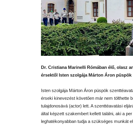
Dr. Cristiana Marinelli Rómában élő, olasz 
érsektől Isten szolgája Márton Áron püspök 
Isten szolgája Márton Áron püspök szenttéavat
érseki kinevezést követően már nem tölthette be
tulajdonosává (actor) lett. A szenttéavatási el
által képzett szakembert kellett találni, aki a 
leghatékonyabban tudja a szükséges munkát el