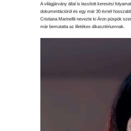
A világjárvány által is lassított keresési folya
dokumentációról és egy már 30 évnél hosszabb id
Cristiana Marinellit nevezte ki Áron püspök sze
már bemutatta az illetékes dikasztériumnak.