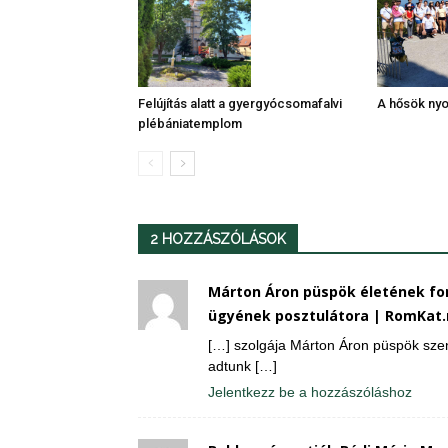
A hősök ny
Felújítás alatt a gyergyócsomafalvi
plébániatemplom
2 HOZZÁSZÓLÁSOK
Márton Áron püspök életének fon
ügyének posztulátora | RomKat.
[…] szolgája Márton Áron püspök szent
adtunk […]
Jelentkezz be a hozzászóláshoz