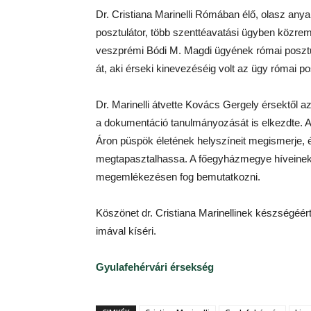
Dr. Cristiana Marinelli Rómában élő, olasz an
posztulátor, több szenttéavatási ügyben közrem
veszprémi Bódi M. Magdi ügyének római posztulá
át, aki érseki kinevezéséig volt az ügy római po
Dr. Marinelli átvette Kovács Gergely érsektől az
a dokumentáció tanulmányozását is elkezdte. Az
Áron püspök életének helyszíneit megismerje, 
megtapasztalhassa. A főegyházmegye híveinek
megemlékezésen fog bemutatkozni.
Köszönet dr. Cristiana Marinellinek készségéér
imával kíséri.
Gyulafehérvári érsekség