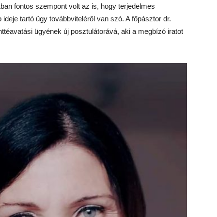
matban fontos szempont volt az is, hogy terjedelmes
eje tartó ügy továbbviteléről van szó. A főpásztor dr.
nttéavatási ügyének új posztulátorává, aki a megbízó iratot