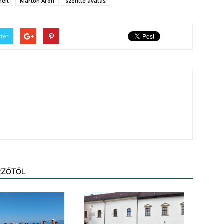
melt
Márton Áron
szentté avatás
tter
ERZŐTŐL