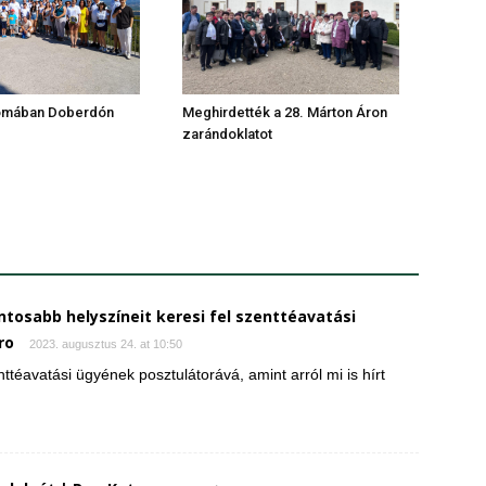
omában Doberdón
Meghirdették a 28. Márton Áron
zarándoklatot
tosabb helyszíneit keresi fel szenttéavatási
ro
2023. augusztus 24. at 10:50
téavatási ügyének posztulátorává, amint arról mi is hírt