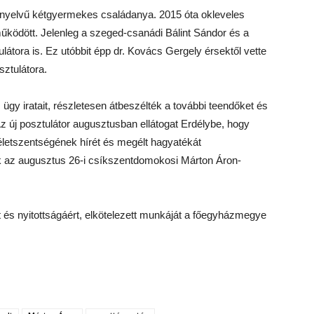
yanyelvű kétgyermekes családanya. 2015 óta okleveles
űködött. Jelenleg a szeged-csanádi Bálint Sándor és a
tora is. Ez utóbbit épp dr. Kovács Gergely érsektől vette
sztulátora.
 ügy iratait, részletesen átbeszélték a további teendőket és
 új posztulátor augusztusban ellátogat Erdélybe, hogy
életszentségének hírét és megélt hagyatékát
 az augusztus 26-i csíkszentdomokosi Márton Áron-
t és nyitottságáért, elkötelezett munkáját a főegyházmegye