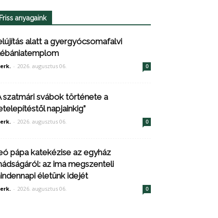
Friss anyagaink
elújítás alatt a gyergyócsomafalvi
lébániatemplom
erk.
-
2026. augusztus 06.
0
A szatmári svábok története a
etelepítéstől napjainkig”
erk.
-
2026. augusztus 06.
0
eó pápa katekézise az egyház
mádságáról: az ima megszenteli
indennapi életünk idejét
erk.
-
2026. augusztus 06.
0