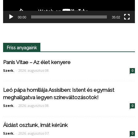
00:00
35:02
Friss anyagaink
Panis Vitae – Az élet kenyere
Szerk.
-
2026. augusztus 08.
0
Leó pápa homíliája Assisiben: Istent és egymást
meghallgatva legyen színeváltozásotok!
Szerk.
-
2026. augusztus 08.
0
Áldást osztunk, imát kérünk
Szerk.
-
2026. augusztus 07.
0