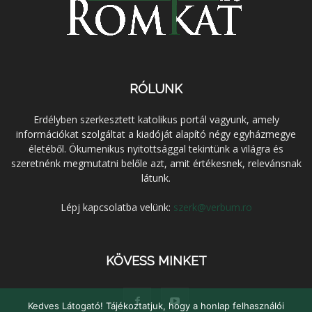
RÓLUNK
Erdélyben szerkesztett katolikus portál vagyunk, amely
információkat szolgáltat a kiadóját alapító négy egyházmegye
életéből. Ökumenikus nyitottsággal tekintünk a világra és
szeretnénk megmutatni belőle azt, amit értékesnek, relevánsnak
látunk.
Lépj kapcsolatba velünk:
szerk@verbum.ro
KÖVESS MINKET
Kedves Látogató! Tájékoztatjuk, hogy a honlap felhasználói