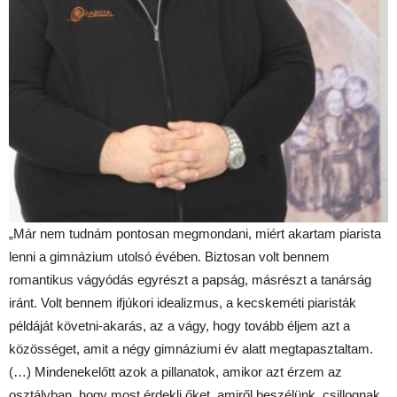
„Már nem tudnám pontosan megmondani, miért akartam piarista
lenni a gimnázium utolsó évében. Biztosan volt bennem
romantikus vágyódás egyrészt a papság, másrészt a tanárság
iránt. Volt bennem ifjúkori idealizmus, a kecskeméti piaristák
példáját követni-akarás, az a vágy, hogy tovább éljem azt a
közösséget, amit a négy gimnáziumi év alatt megtapasztaltam.
(…) Mindenekelőtt azok a pillanatok, amikor azt érzem az
osztályban, hogy most érdekli őket, amiről beszélünk, csillognak