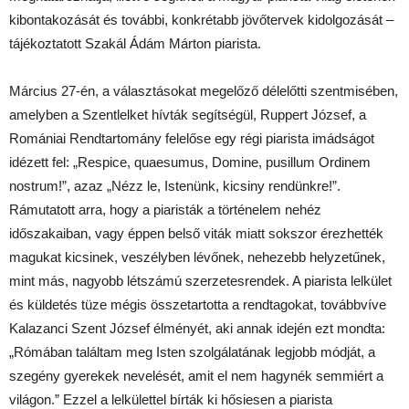
kibontakozását és további, konkrétabb jövőtervek kidolgozását –
tájékoztatott Szakál Ádám Márton piarista.
Március 27-én, a választásokat megelőző délelőtti szentmisében,
amelyben a Szentlelket hívták segítségül, Ruppert József, a
Romániai Rendtartomány felelőse egy régi piarista imádságot
idézett fel: „Respice, quaesumus, Domine, pusillum Ordinem
nostrum!”, azaz „Nézz le, Istenünk, kicsiny rendünkre!”.
Rámutatott arra, hogy a piaristák a történelem nehéz
időszakaiban, vagy éppen belső viták miatt sokszor érezhették
magukat kicsinek, veszélyben lévőnek, nehezebb helyzetűnek,
mint más, nagyobb létszámú szerzetesrendek. A piarista lelkület
és küldetés tüze mégis összetartotta a rendtagokat, továbbvíve
Kalazanci Szent József élményét, aki annak idején ezt mondta:
„Rómában találtam meg Isten szolgálatának legjobb módját, a
szegény gyerekek nevelését, amit el nem hagynék semmiért a
világon.” Ezzel a lelkülettel bírták ki hősiesen a piarista