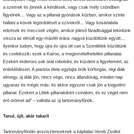
a szemek és jönnek a kérdések, vagy csak mély csöndben
figyelnek… Vagy az a pillanat gyónások közben, amikor szinte
hallani a kövek legördülését a szívekről… Vagy kosárlabda
edzések és meccsek végén, amikor jóleső fáradtsággal tekintünk
vissza az elmúlt egy-másfél órára: nagyot küzdöttünk együtt…
Ilyenkor tudom, hogy újra és újra ott van a Szentlélek közöttünk
és cselekszik; ezek a Kairos, a megismételhetetlen pillanatai.
Ezekért érdemes sok órát robotolni, és küzdeni a figyelemért, az
érdeklődésért. A piarista élete egyfajta örök körforgás, régi diák
elmegy, új diák jön, nincs vége, nincs állandóság, minden nap
ugyanaz és mégis más: és akkor egyszer csak jön a kegyelmi
pillanat. Ezekért a Lélek-pillanatokért csinálom, és ez véget nem
érő örömet ad” – vallotta az új tartományfőnök.
Tanul, újít, akár takarít
Tartományfőnöki asszisztenseknek a káptalan Vereb Zsoltot