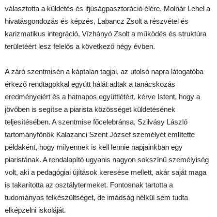
választotta a küldetés és ifjúságpasztoráció élére, Molnár Lehel a
hivatásgondozás és képzés, Labancz Zsolt a részvétel és
karizmatikus integráció, Vízhányó Zsolt a működés és struktúra
területéért lesz felelős a következő négy évben.
A záró szentmisén a káptalan tagjai, az utolsó napra látogatóba
érkező rendtagokkal együtt hálát adtak a tanácskozás
eredményeiért és a hatnapos együttlétért, kérve Istent, hogy a
jövőben is segítse a piarista közösséget küldetésének
teljesítésében. A szentmise főcelebránsa, Szilvásy László
tartományfőnök Kalazanci Szent József személyét említette
példaként, hogy milyennek is kell lennie napjainkban egy
piaristának. A rendalapító ugyanis nagyon sokszínű személyiség
volt, aki a pedagógiai újítások keresése mellett, akár saját maga
is takarította az osztálytermeket. Fontosnak tartotta a
tudományos felkészültséget, de imádság nélkül sem tudta
elképzelni iskoláját.