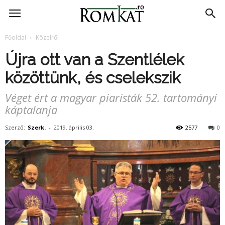
RomKat.ro
Főoldal
Közelről
Újra ott van a Szentlélek
közöttünk, és cselekszik
Véget ért a magyar piaristák 52. tartományi
káptalanja
Szerző:
Szerk.
-
2019. április 03.
2577
0