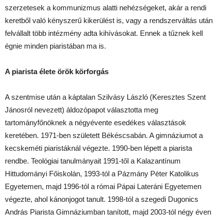
szerzetesek a kommunizmus alatti nehézségeket, akár a rendi
keretből való kényszerű kikerülést is, vagy a rendszerváltás után
felvállalt több intézmény adta kihívásokat. Ennek a tűznek kell
égnie minden piaristában ma is.
A piarista élete örök körforgás
A szentmise után a káptalan Szilvásy László (Keresztes Szent
Jánosról nevezett) áldozópapot választotta meg
tartományfőnöknek a négyévente esedékes választások
keretében. 1971-ben született Békéscsabán. A gimnáziumot a
kecskeméti piaristáknál végezte. 1990-ben lépett a piarista
rendbe. Teológiai tanulmányait 1991-től a Kalazantínum
Hittudományi Főiskolán, 1993-tól a Pázmány Péter Katolikus
Egyetemen, majd 1996-tól a római Pápai Lateráni Egyetemen
végezte, ahol kánonjogot tanult. 1998-tól a szegedi Dugonics
András Piarista Gimnáziumban tanított, majd 2003-tól négy éven