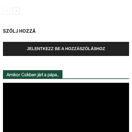
SZÓLJ HOZZÁ
JELENTKEZZ BE A HOZZÁSZÓLÁSHOZ
Amikor Csíkban járt a pápa…
Videólejátszó