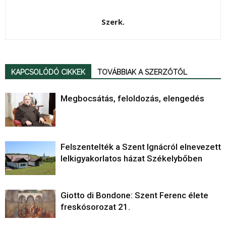
Szerk.
KAPCSOLÓDÓ CIKKEK
TOVÁBBIAK A SZERZŐTŐL
Megbocsátás, feloldozás, elengedés
Felszentelték a Szent Ignácról elnevezett
lelkigyakorlatos házat Székelybőben
Giotto di Bondone: Szent Ferenc élete
freskósorozat 21.