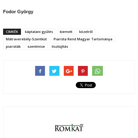
Fodor György
CIMKÉK
káptalani gyűlés
kiemelt
közelről
Mátraverebély-Szentkút
Piarista Rend Magyar Tartománya
piaristák
szentmise
tisztújítás