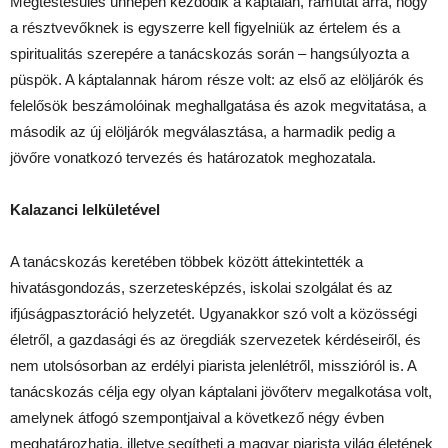
Megtestesülés ünnepén kezdődik a káptalan, rámutat arra, hogy
a résztvevőknek is egyszerre kell figyelniük az értelem és a
spiritualitás szerepére a tanácskozás során – hangsúlyozta a
püspök. A káptalannak három része volt: az első az elöljárók és
felelősök beszámolóinak meghallgatása és azok megvitatása, a
második az új elöljárók megválasztása, a harmadik pedig a
jövőre vonatkozó tervezés és határozatok meghozatala.
Kalazanci lelkületével
A tanácskozás keretében többek között áttekintették a
hivatásgondozás, szerzetesképzés, iskolai szolgálat és az
ifjúságpasztoráció helyzetét. Ugyanakkor szó volt a közösségi
életről, a gazdasági és az öregdiák szervezetek kérdéseiről, és
nem utolsósorban az erdélyi piarista jelenlétről, misszióról is. A
tanácskozás célja egy olyan káptalani jövőterv megalkotása volt,
amelynek átfogó szempontjaival a következő négy évben
meghatározhatja, illetve segítheti a magyar piarista világ életének