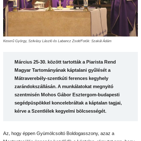
Keserű György, Szilvásy László és Labancz Zsolt/Fotók: Szakál Ádám
Március 25-30. között tartották a Piarista Rend
Magyar Tartományának káptalani gyűlését a
Mátraverebély-szentkúti ferences kegyhely
zarándokszállásán. A munkálatokat megnyitó
szentmisén Mohos Gábor Esztergom-budapesti
segédpüspökkel koncelebráltak a káptalan tagjai,
kérve a Szentlélek kegyelmi bölcsességét.
Az, hogy éppen Gyümölcsoltó Boldogasszony, azaz a