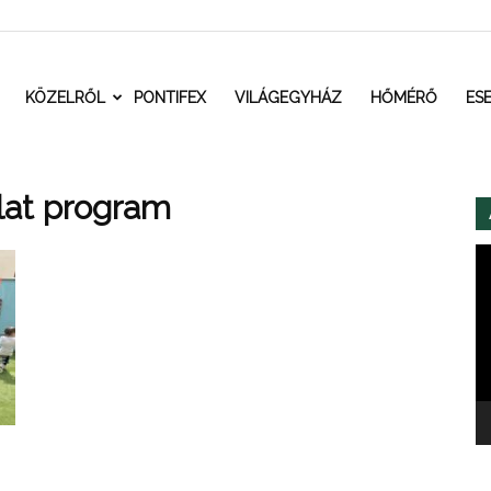
t.ro
KÖZELRŐL
PONTIFEX
VILÁGEGYHÁZ
HŐMÉRŐ
ES
lat program
Vi