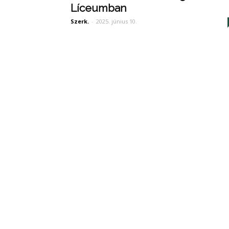
Líceumban
Szerk.
-
2025. június 10.