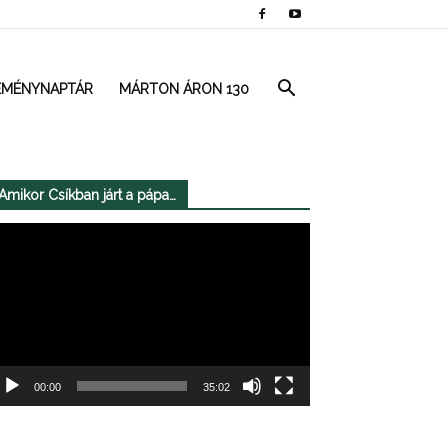
EMÉNYNAPTÁR
MÁRTON ÁRON 130
Amikor Csíkban járt a pápa…
deólejátszó
00:00
35:02