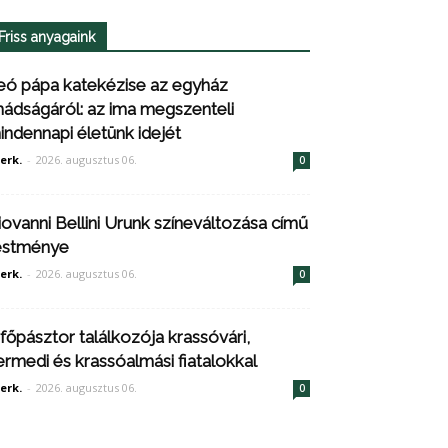
Friss anyagaink
eó pápa katekézise az egyház
mádságáról: az ima megszenteli
indennapi életünk idejét
erk.
-
2026. augusztus 06.
0
iovanni Bellini Urunk színeváltozása című
estménye
erk.
-
2026. augusztus 06.
0
 főpásztor találkozója krassóvári,
ermedi és krassóalmási fiatalokkal
erk.
-
2026. augusztus 06.
0