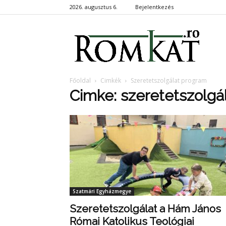
2026. augusztus 6.
Bejelentkezés
RomKa
Főoldal
Cimkék
Szeretetszolgálat program
Cimke: szeretetszolgá
Szatmári Egyházmegye
Szeretetszolgálat a Hám János
Római Katolikus Teológiai