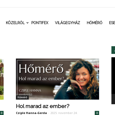
t.ro
KÖZELRŐL
PONTIFEX
VILÁGEGYHÁZ
HŐMÉRŐ
ES
Vi
Hőmérő
Hol marad az ember?
Cziple Hanna-Gerda
-
2025. november 24.
0
0