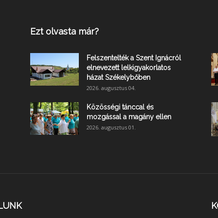
Ezt olvasta már?
Felszentelték a Szent Ignácról
elnevezett lelkigyakorlatos
házat Székelybőben
2026. augusztus 04.
Közösségi tánccal és
mozgással a magány ellen
2026. augusztus 01.
LUNK
K