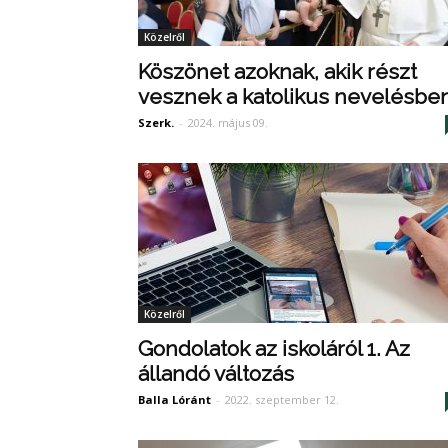
Közelről
Köszönet azoknak, akik részt
vesznek a katolikus nevelésbe
Szerk.
-
2024. május 09.
Közelről
Gondolatok az iskoláról 1. Az
állandó változás
Balla Lóránt
-
2022. szeptember 12.