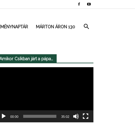
EMÉNYNAPTÁR
MÁRTON ÁRON 130
Amikor Csíkban járt a pápa…
deólejátszó
00:00
35:02