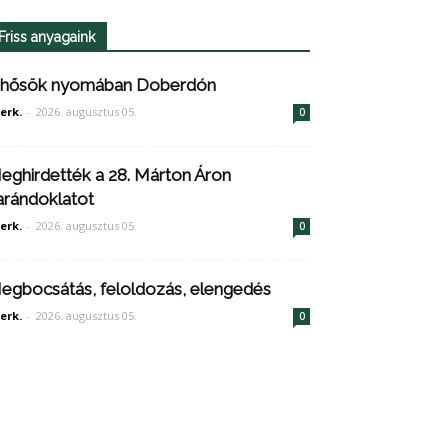
Friss anyagaink
 hősök nyomában Doberdón
erk.
-
2026. augusztus 05.
0
eghirdették a 28. Márton Áron
arándoklatot
erk.
-
2026. augusztus 05.
0
egbocsátás, feloldozás, elengedés
erk.
-
2026. augusztus 05.
0