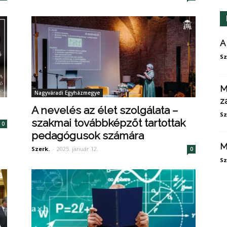
A
Sz
M
Nagyváradi Egyházmegye
z
A nevelés az élet szolgálata –
Sz
szakmai továbbképzőt tartottak
0
pedagógusok számára
M
Szerk.
-
2025. január 12.
0
Sz