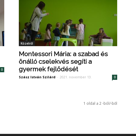
Közelről
Montessori Mária: a szabad és
önálló cselekvés segíti a
gyermek fejlődését
0
Szász István Szilárd
-
2021. november 13.
0
1 oldal a 2 -ból/-ből