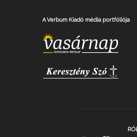
A Verbum Kiadó média portfóliója
RÓ