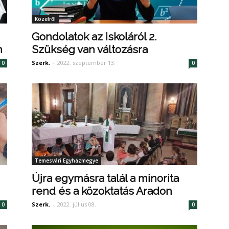
Közelről
Gondolatok az iskoláról 2.
n
Szükség van változásra
Szerk.
-
2022. szeptember 13.
0
0
Temesvári Egyházmegye
Újra egymásra talál a minorita
rend és a közoktatás Aradon
Szerk.
-
2022. július 08.
0
0