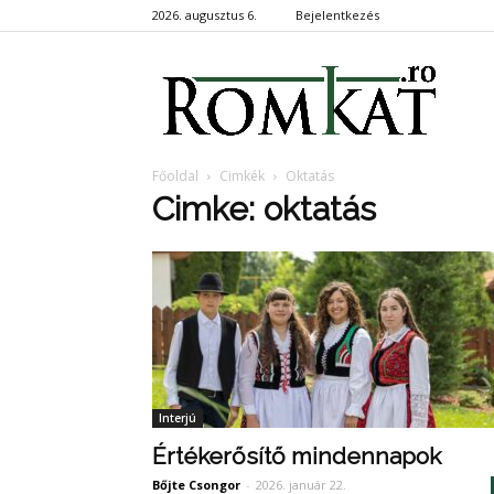
2026. augusztus 6.
Bejelentkezés
RomKa
Főoldal
Cimkék
Oktatás
Cimke: oktatás
Interjú
Értékerősítő mindennapok
Bőjte Csongor
-
2026. január 22.