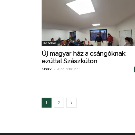
Közelről
Új magyar ház a csángóknak:
ezúttal Szászkúton
Szerk.
-
2022. február 19.
1
2