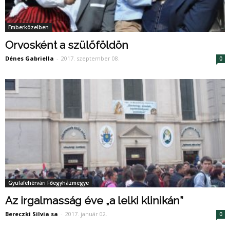
Emberközelben
Orvosként a szülőföldön
Dénes Gabriella
-
2017. szeptember 08.
0
Gyulafehérvári Főegyházmegye
Az irgalmasság éve „a lelki klinikán”
Bereczki Silvia sa
-
2017. január 02.
0