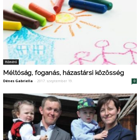
Hőmérő
Méltóság, foganás, házastársi közösség
Dénes Gabriella
-
2017. szeptember 19.
0