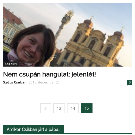
Közelről
Nem csupán hangulat: jelenlét!
Szőcs Csaba
-
2016. december 23.
0
13
14
15
Amikor Csíkban járt a pápa…