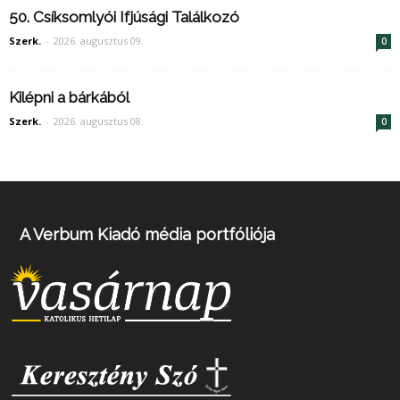
50. Csíksomlyói Ifjúsági Találkozó
Szerk.
-
2026. augusztus 09.
0
Kilépni a bárkából
Szerk.
-
2026. augusztus 08.
0
A Verbum Kiadó média portfóliója