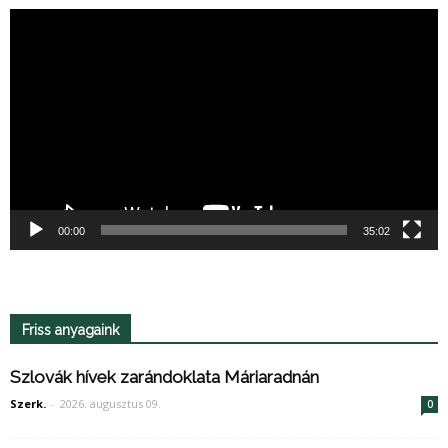
Videólejátszó
00:00
35:02
Friss anyagaink
Szlovák hívek zarándoklata Máriaradnán
Szerk.
-
2026. augusztus 09.
0