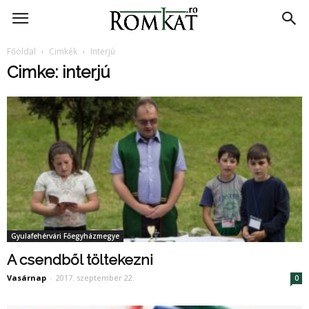
RomKat.ro
Főoldal
Cimkék
Interjú
Cimke: interjú
Gyulafehérvári Főegyházmegye
A csendből töltekezni
Vasárnap
-
2017. szeptember 22.
0