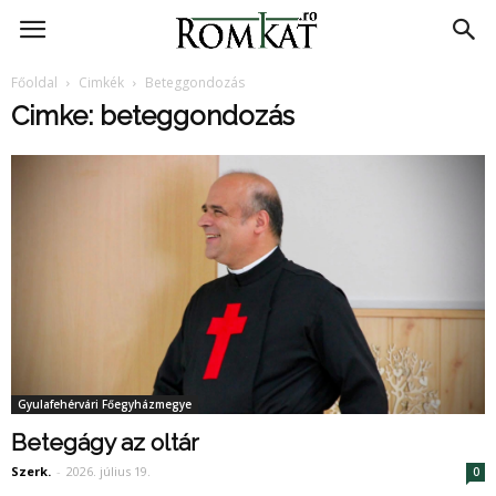
RomKat.ro
Főoldal
Cimkék
Beteggondozás
Cimke: beteggondozás
Gyulafehérvári Főegyházmegye
Betegágy az oltár
Szerk.
-
2026. július 19.
0