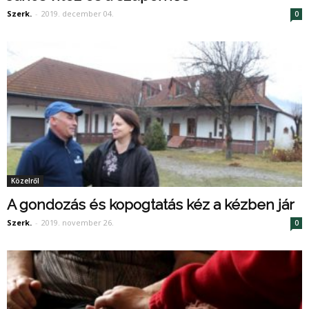
Szerk.
-
2019. december 04.
0
Közelről
A gondozás és kopogtatás kéz a kézben jár
Szerk.
-
2019. november 26.
0