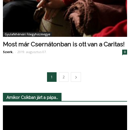
Gyulafehérvári Főegyházmegye
Most már Csernátonban is ott van a Caritas!
Szerk.
-
2019. augusztus 07.
0
1
2
Amikor Csíkban járt a pápa…
Videólejátszó