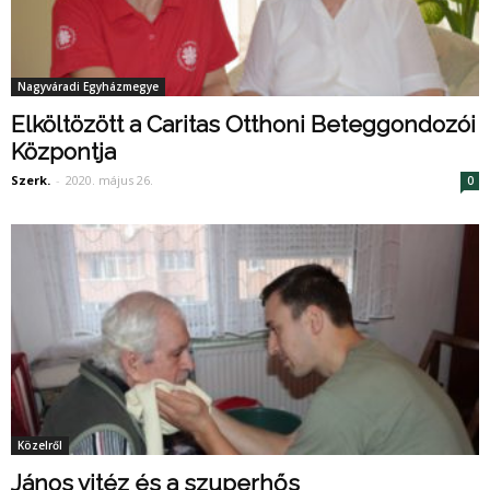
Nagyváradi Egyházmegye
Elköltözött a Caritas Otthoni Beteggondozói
Központja
Szerk.
-
2020. május 26.
0
Közelről
János vitéz és a szuperhős