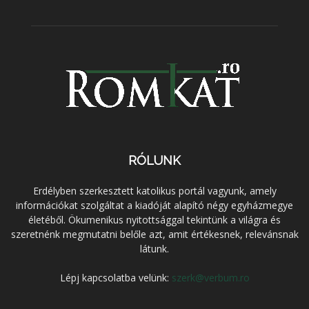
RÓLUNK
Erdélyben szerkesztett katolikus portál vagyunk, amely
információkat szolgáltat a kiadóját alapító négy egyházmegye
életéből. Ökumenikus nyitottsággal tekintünk a világra és
szeretnénk megmutatni belőle azt, amit értékesnek, relevánsnak
látunk.
Lépj kapcsolatba velünk:
szerk@verbum.ro