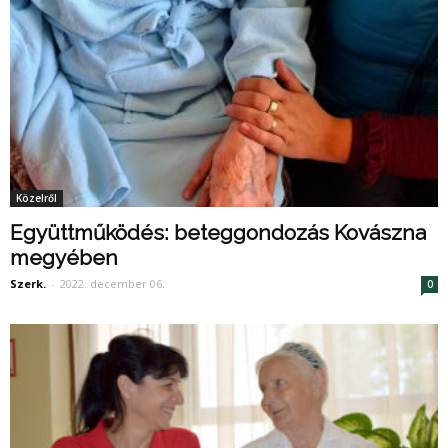
Közelről
Együttműködés: beteggondozás Kovászna
megyében
Szerk.
-
2022. december 06.
0