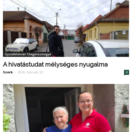
Gyulafehérvári Főegyházmegye
A hivatástudat mélységes nyugalma
Szerk.
-
2026. február 20.
0