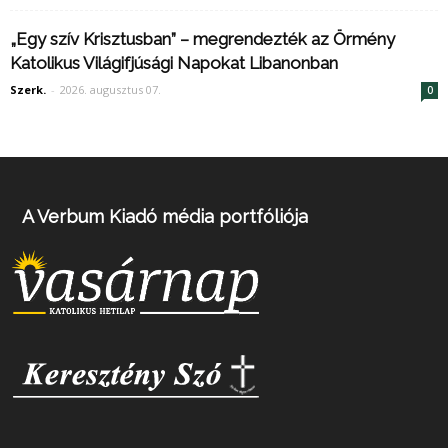
„Egy szív Krisztusban” – megrendezték az Örmény
Katolikus Világifjúsági Napokat Libanonban
Szerk.
-
2026. augusztus 07.
0
A Verbum Kiadó média portfóliója