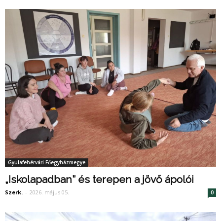
Gyulafehérvári Főegyházmegye
„Iskolapadban” és terepen a jövő ápolói
Szerk.
-
2026. május 05.
0