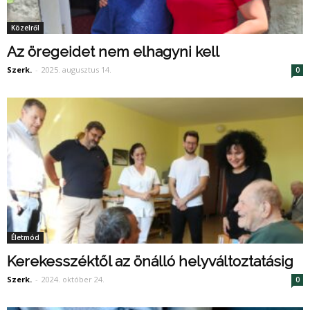
Közelről
Az öregeidet nem elhagyni kell
Szerk.
-
2025. augusztus 14.
0
Életmód
Kerekesszéktől az önálló helyváltoztatásig
Szerk.
-
2024. október 24.
0