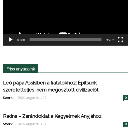
00:00
35:02
Friss anyagaink
Leó pápa Assisiben a fiatalokhoz: Építsünk
szeretetteljes, nem megosztott civilizációt
Szerk.
-
2026. augusztus 07.
0
Radna – Zarándoklat a Kegyelmek Anyjához
Szerk.
-
2026. augusztus 07.
0