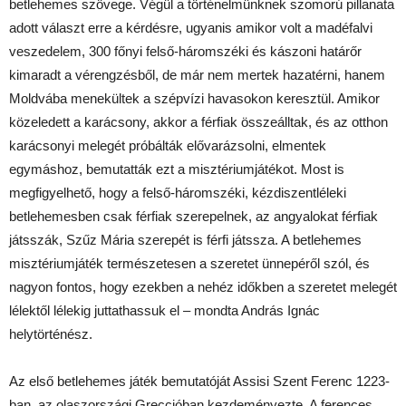
betlehemes szövege. Végül a történelmünknek szomorú pillanata
adott választ erre a kérdésre, ugyanis amikor volt a madéfalvi
veszedelem, 300 főnyi felső-háromszéki és kászoni határőr
kimaradt a vérengzésből, de már nem mertek hazatérni, hanem
Moldvába menekültek a szépvízi havasokon keresztül. Amikor
közeledett a karácsony, akkor a férfiak összeálltak, és az otthon
karácsonyi melegét próbálták elővarázsolni, elmentek
egymáshoz, bemutatták ezt a misztériumjátékot. Most is
megfigyelhető, hogy a felső-háromszéki, kézdiszentléleki
betlehemesben csak férfiak szerepelnek, az angyalokat férfiak
játsszák, Szűz Mária szerepét is férfi játssza. A betlehemes
misztériumjáték természetesen a szeretet ünnepéről szól, és
nagyon fontos, hogy ezekben a nehéz időkben a szeretet melegét
lélektől lélekig juttathassuk el – mondta András Ignác
helytörténész.
Az első betlehemes játék bemutatóját Assisi Szent Ferenc 1223-
ban, az olaszországi Greccióban kezdeményezte. A ferences