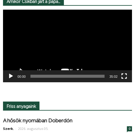
Amikor Csíkban járt a pápa…
Videólejátszó
00:00
35:02
Friss anyagaink
A hősök nyomában Doberdón
Szerk.
-
2026. augusztus 05.
0