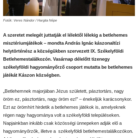
Fotók: Veres Nándor / Hargita Népe
A szeretet melegét juttatják el lélektől lélekig a betlehemes
misztériumjátékok – mondta András Ignác kászonaltízi
helytörténész a községükben szervezett IX. Székelyföldi
Betlehemestalálkozón. Vasárnap délelőtt tizenegy
székelyföldi hagyományőrző csoport mutatta be betlehemes
játékát Kászon községben.
„Betlehemnek majorjában Jézus született, pásztortárs, nagy
öröm ez, pásztortárs, nagy öröm ez!” – énekeljük karácsonykor.
Ezt az örömhírt hirdetik a betlehemes játékok is, amelyeknek
régen nagy hagyománya volt a székelyföldi településeken.
Napjainkban inkább csak közösségi ünnepeken adják elő a
hagyományőrzők, illetve a székelyföldi betlehemestalálkozókon.