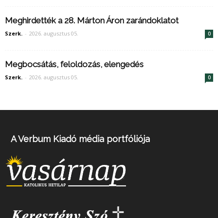
Meghirdették a 28. Márton Áron zarándoklatot
Szerk.
-
2026. augusztus 05.
0
Megbocsátás, feloldozás, elengedés
Szerk.
-
2026. augusztus 05.
0
A Verbum Kiadó média portfóliója