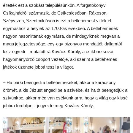
éltették ezt a szokást településünkön. A forgatókönyv
Csíkajnádról származik, de Csíkcsicsóban, Rákoson,
Szépvízen, Szentmiklóson is ezt a betlehemest vitték el
egymáshoz a helyiek az 1700-as években. A betlehemesek
nagyon hasonlítanak egymásra, de mindegyiknek megvan a
maga jellegzetessége, egy-egy bizonyos mondattól, dallamtól
lesz egyedi – mutatott rá Kovács Károly, a csíkborzsovai
hagyományőrző csoport vezetője, aki szerint a betlehemes
játékok üzenete jobbá teszi a világot.
– Ha bárki beengedi a betlehemeseket, akkor a karácsony
örömét, a kis Jézust engedi be a szívébe, és ha őt beengedjük a
szívünkbe, akkor még van esélyünk arra, hogy a világ egy kissé
jobbra forduljon – jegyezte meg Kovács Károly.