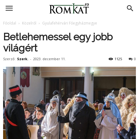
RomKat.ro
Főoldal
Közelről
Gyulafehérvári Főegyházmegye
Betlehemessel egy jobb
világért
Szerző:
Szerk.
-
2023. december 11.
1125
0