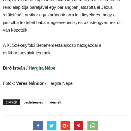
rend alapítója barátjával egy barlangban játszotta el Jézus
születését, amikor egy zarándok arra lett figyelmes, hogy a
jászolba fektetett baba megelevenedik, és az istengyermek ott
van közöttük.
A X. Székelyföldi Betlehemestalálkozó házigazdái a
csíkborzsovaiak lesznek.
Bíró István /
Hargita Népe
Fotók:
Veres Nándor
/ Hargita Népe
CIMKÉK
betlehemes
kiemelt