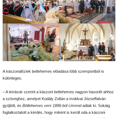
A kászonaltíziek betlehemes előadása több szempontból is
különleges.
– A leírások szerint a kászoni betlehemes nagyon hasonlít ahhoz
a szöveghez, amelyet Kodály Zoltán a moldvai Józseffalván
gyűjtött, és
Bötlehemes vers 1896-ból
címmel adtak ki. Sokáig
foglalkoztatott a kérdés, hogy miként is került oda a kászoni