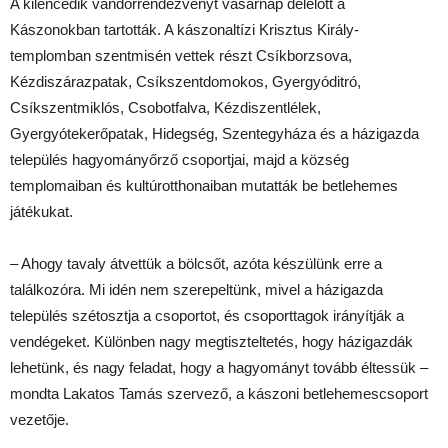
A kilencedik vándorrendezvényt vasárnap délelőtt a
Kászonokban tartották. A kászonaltízi Krisztus Király-
templomban szentmisén vettek részt Csíkborzsova,
Kézdiszárazpatak, Csíkszentdomokos, Gyergyóditró,
Csíkszentmiklós, Csobotfalva, Kézdiszentlélek,
Gyergyótekerőpatak, Hidegség, Szentegyháza és a házigazda
település hagyományőrző csoportjai, majd a község
templomaiban és kultúrotthonaiban mutatták be betlehemes
játékukat.
– Ahogy tavaly átvettük a bölcsőt, azóta készülünk erre a
találkozóra. Mi idén nem szerepeltünk, mivel a házigazda
település szétosztja a csoportot, és csoporttagok irányítják a
vendégeket. Különben nagy megtiszteltetés, hogy házigazdák
lehetünk, és nagy feladat, hogy a hagyományt tovább éltessük –
mondta Lakatos Tamás szervező, a kászoni betlehemescsoport
vezetője.