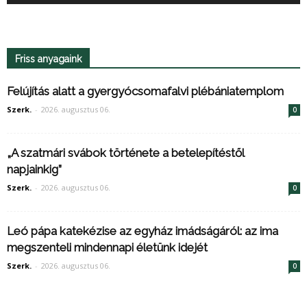
Friss anyagaink
Felújítás alatt a gyergyócsomafalvi plébániatemplom
Szerk.
-
2026. augusztus 06.
0
„A szatmári svábok története a betelepítéstől
napjainkig”
Szerk.
-
2026. augusztus 06.
0
Leó pápa katekézise az egyház imádságáról: az ima
megszenteli mindennapi életünk idejét
Szerk.
-
2026. augusztus 06.
0