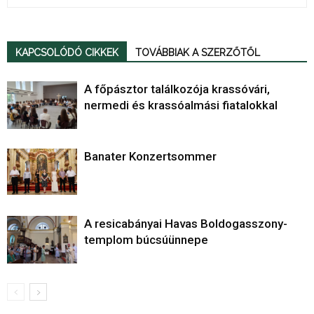
KAPCSOLÓDÓ CIKKEK
TOVÁBBIAK A SZERZŐTŐL
A főpásztor találkozója krassóvári,
nermedi és krassóalmási fiatalokkal
Banater Konzertsommer
A resicabányai Havas Boldogasszony-
templom búcsúünnepe