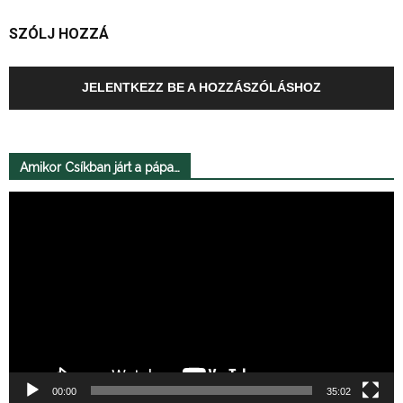
SZÓLJ HOZZÁ
JELENTKEZZ BE A HOZZÁSZÓLÁSHOZ
Amikor Csíkban járt a pápa…
Videólejátszó
00:00
35:02