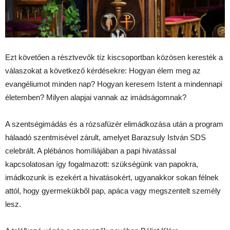
Ezt követően a résztvevők tíz kiscsoportban közösen keresték a
válaszokat a következő kérdésekre: Hogyan élem meg az
evangéliumot minden nap? Hogyan keresem Istent a mindennapi
életemben? Milyen alapjai vannak az imádságomnak?
A szentségimádás és a rózsafüzér elimádkozása után a program
hálaadó szentmisével zárult, amelyet Barazsuly István SDS
celebrált. A plébános homíliájában a papi hivatással
kapcsolatosan így fogalmazott: szükségünk van papokra,
imádkozunk is ezekért a hivatásokért, ugyanakkor sokan félnek
attól, hogy gyermekükből pap, apáca vagy megszentelt személy
lesz.