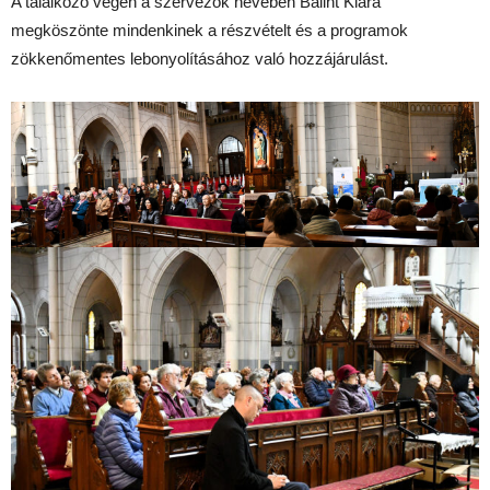
A találkozó végén a szervezők nevében Bálint Klára
megköszönte mindenkinek a részvételt és a programok
zökkenőmentes lebonyolításához való hozzájárulást.