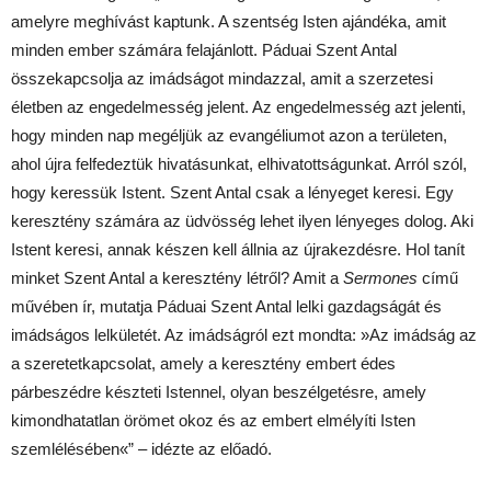
amelyre meghívást kaptunk. A szentség Isten ajándéka, amit
minden ember számára felajánlott. Páduai Szent Antal
összekapcsolja az imádságot mindazzal, amit a szerzetesi
életben az engedelmesség jelent. Az engedelmesség azt jelenti,
hogy minden nap megéljük az evangéliumot azon a területen,
ahol újra felfedeztük hivatásunkat, elhivatottságunkat. Arról szól,
hogy keressük Istent. Szent Antal csak a lényeget keresi. Egy
keresztény számára az üdvösség lehet ilyen lényeges dolog. Aki
Istent keresi, annak készen kell állnia az újrakezdésre. Hol tanít
minket Szent Antal a keresztény létről? Amit a
Sermones
című
művében ír, mutatja Páduai Szent Antal lelki gazdagságát és
imádságos lelkületét. Az imádságról ezt mondta: »Az imádság az
a szeretetkapcsolat, amely a keresztény embert édes
párbeszédre készteti Istennel, olyan beszélgetésre, amely
kimondhatatlan örömet okoz és az embert elmélyíti Isten
szemlélésében«” – idézte az előadó.