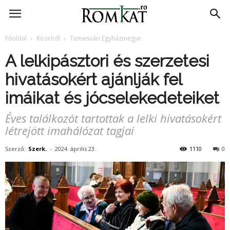
RomKat.ro
Főoldal
Közelről
Temesvári Egyházmegye
A lelkipásztori és szerzetesi
hivatásokért ajánlják fel
imáikat és jócselekedeteiket
Éves találkozót tartottak a lelki hivatásokért
létrejött imahálózat tagjai
Szerző:
Szerk.
-
2024. április 23.
1110
0