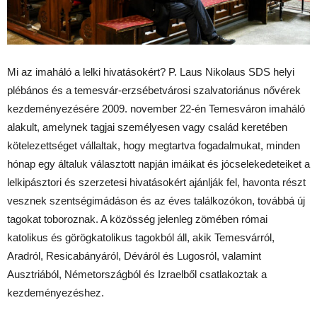
Mi az imaháló a lelki hivatásokért? P. Laus Nikolaus SDS helyi
plébános és a temesvár-erzsébetvárosi szalvatoriánus nővérek
kezdeményezésére 2009. november 22-én Temesváron imaháló
alakult, amelynek tagjai személyesen vagy család keretében
kötelezettséget vállaltak, hogy megtartva fogadalmukat, minden
hónap egy általuk választott napján imáikat és jócselekedeteiket a
lelkipásztori és szerzetesi hivatásokért ajánlják fel, havonta részt
vesznek szentségimádáson és az éves találkozókon, továbbá új
tagokat toboroznak. A közösség jelenleg zömében római
katolikus és görögkatolikus tagokból áll, akik Temesvárról,
Aradról, Resicabányáról, Déváról és Lugosról, valamint
Ausztriából, Németországból és Izraelből csatlakoztak a
kezdeményezéshez.