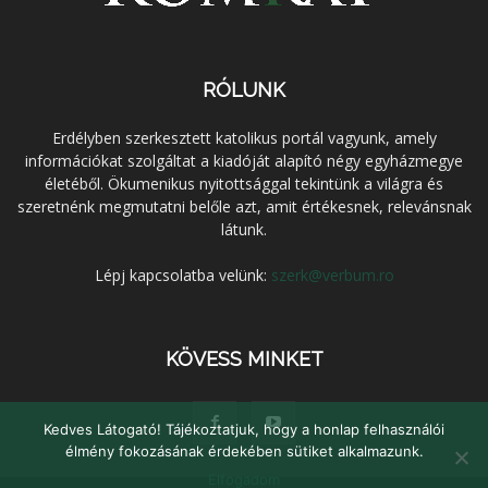
RÓLUNK
Erdélyben szerkesztett katolikus portál vagyunk, amely
információkat szolgáltat a kiadóját alapító négy egyházmegye
életéből. Ökumenikus nyitottsággal tekintünk a világra és
szeretnénk megmutatni belőle azt, amit értékesnek, relevánsnak
látunk.
Lépj kapcsolatba velünk:
szerk@verbum.ro
KÖVESS MINKET
Kedves Látogató! Tájékoztatjuk, hogy a honlap felhasználói
élmény fokozásának érdekében sütiket alkalmazunk.
Elfogadom