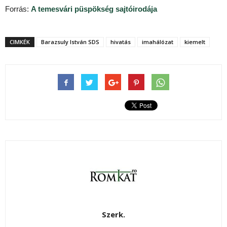
Forrás:
A temesvári püspökség sajtóirodája
CIMKÉK
Barazsuly István SDS
hivatás
imahálózat
kiemelt
Szerk.