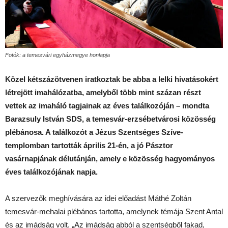
Fotók: a temesvári egyházmegye honlapja
Közel kétszázötvenen iratkoztak be abba a lelki hivatásokért
létrejött imahálózatba, amelyből több mint százan részt
vettek az imaháló tagjainak az éves találkozóján – mondta
Barazsuly István SDS, a temesvár-erzsébetvárosi közösség
plébánosa. A találkozót a Jézus Szentséges Szíve-
templomban tartották április 21-én, a jó Pásztor
vasárnapjának délutánján, amely e közösség hagyományos
éves találkozójának napja.
A szervezők meghívására az idei előadást Máthé Zoltán
temesvár-mehalai plébános tartotta, amelynek témája Szent Antal
és az imádság volt. „Az imádság abból a szentségből fakad,