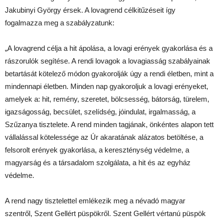
Jakubinyi György érsek. A lovagrend célkitűzéseit így
fogalmazza meg a szabályzatunk:
„A lovagrend célja a hit ápolása, a lovagi erények gyakorlása és a
rászorulók segítése. A rendi lovagok a lovagiasság szabályainak
betartását kötelező módon gyakorolják úgy a rendi életben, mint a
mindennapi életben. Minden nap gyakoroljuk a lovagi erényeket,
amelyek a: hit, remény, szeretet, bölcsesség, bátorság, türelem,
igazságosság, becsület, szelídség, jóindulat, irgalmasság, a
Szűzanya tisztelete. A rend minden tagjának, önkéntes alapon tett
vállalással kötelessége az Úr akaratának alázatos betöltése, a
felsorolt erények gyakorlása, a kereszténység védelme, a
magyarság és a társadalom szolgálata, a hit és az egyház
védelme.
A rend nagy tisztelettel emlékezik meg a névadó magyar
szentről, Szent Gellért püspökről. Szent Gellért vértanú püspök