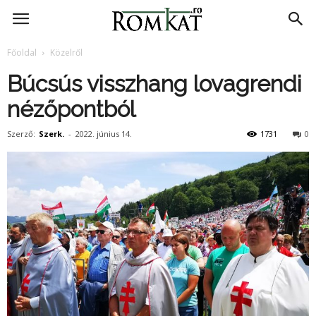
RomKat.ro
Főoldal
Közelről
Búcsús visszhang lovagrendi
nézőpontból
Szerző:
Szerk.
-
2022. június 14.
1731
0