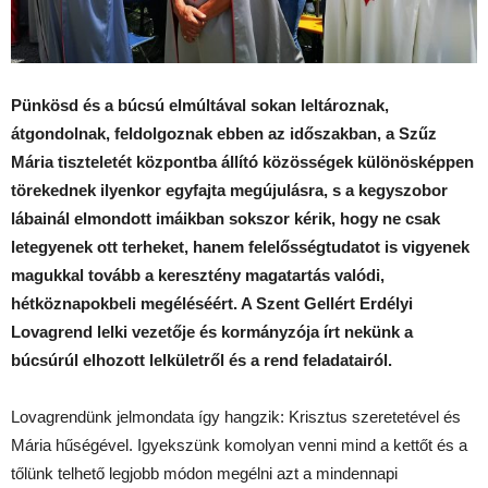
Pünkösd és a búcsú elmúltával sokan leltároznak,
átgondolnak, feldolgoznak ebben az időszakban, a Szűz
Mária tiszteletét központba állító közösségek különösképpen
törekednek ilyenkor egyfajta megújulásra, s a kegyszobor
lábainál elmondott imáikban sokszor kérik, hogy ne csak
letegyenek ott terheket, hanem felelősségtudatot is vigyenek
magukkal tovább a keresztény magatartás valódi,
hétköznapokbeli megéléséért. A Szent Gellért Erdélyi
Lovagrend lelki vezetője és kormányzója írt nekünk a
búcsúrúl elhozott lelkületről és a rend feladatairól.
Lovagrendünk jelmondata így hangzik: Krisztus szeretetével és
Mária hűségével. Igyekszünk komolyan venni mind a kettőt és a
tőlünk telhető legjobb módon megélni azt a mindennapi