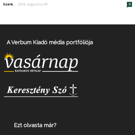
Szerk.
-
2026. augusztus 09.
0
A Verbum Kiadó média portfóliója
Ezt olvasta már?