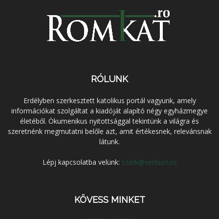
RÓLUNK
Erdélyben szerkesztett katolikus portál vagyunk, amely
információkat szolgáltat a kiadóját alapító négy egyházmegye
életéből. Ökumenikus nyitottsággal tekintünk a világra és
szeretnénk megmutatni belőle azt, amit értékesnek, relevánsnak
látunk.
Lépj kapcsolatba velünk:
szerk@verbum.ro
KÖVESS MINKET