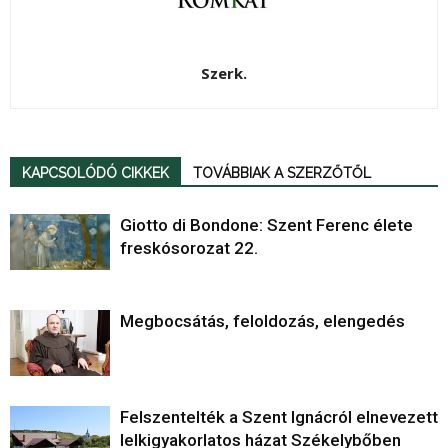
Szerk.
KAPCSOLÓDÓ CIKKEK
TOVÁBBIAK A SZERZŐTŐL
Giotto di Bondone: Szent Ferenc élete
freskósorozat 22.
Megbocsátás, feloldozás, elengedés
Felszentelték a Szent Ignácról elnevezett
lelkigyakorlatos házat Székelybőben