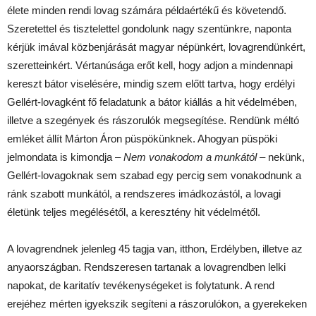
élete minden rendi lovag számára példaértékű és követendő.
Szeretettel és tisztelettel gondolunk nagy szentünkre, naponta
kérjük imával közbenjárását magyar népünkért, lovagrendünkért,
szeretteinkért. Vértanúsága erőt kell, hogy adjon a mindennapi
kereszt bátor viselésére, mindig szem előtt tartva, hogy erdélyi
Gellért-lovagként fő feladatunk a bátor kiállás a hit védelmében,
illetve a szegények és rászorulók megsegítése. Rendünk méltó
emléket állít Márton Áron püspökünknek. Ahogyan püspöki
jelmondata is kimondja –
Nem vonakodom a munkától
– nekünk,
Gellért-lovagoknak sem szabad egy percig sem vonakodnunk a
ránk szabott munkától, a rendszeres imádkozástól, a lovagi
életünk teljes megélésétől, a keresztény hit védelmétől.
A lovagrendnek jelenleg 45 tagja van, itthon, Erdélyben, illetve az
anyaországban. Rendszeresen tartanak a lovagrendben lelki
napokat, de karitatív tevékenységeket is folytatunk. A rend
erejéhez mérten igyekszik segíteni a rászorulókon, a gyerekeken