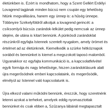
életünkben is. Ezért is mondhatom, hogy a Szent Gellért Erdélyi
Lovagrend tagjának minden búcsú nem csupán egy lehetőség
hitünk megvallására, hanem egy ünnep is: a hűség ünnepe.
Többnyire Székelyföldről alkotjuk a lovagrend gerincét: a
csíksomlyói búcsús zarándok-lelkület pedig nemcsak az ünnep
idejére, de utána is kitart bennünk. A pünkösdi zarándoklat
részünkről egyfajta Istennek szentelt nyugalom, amely örömet és
értelmet ad az életünknek. Kiemelkedik a szürke hétköznapok
sorából és bennünket is kiemel a megszokott taposó malomból.
Ugyanakkor ez egyfajta kommunikáció is, a kapcsolatfelvétel
egyik formája és nagy lehetősége, hiszen zarándoklásunk alatt
újra megerősödnek emberi kapcsolataink, és megerősödik,
elmélyül az Istennel való kapcsolatunk is.
Újra elkezd valami működni bennünk, érezzük, hogy szeretnénk
letenni azokat a terheket, amelyek eddig nyomasztottak
bennünket és csak ebben a, Szűzanya lábánál megtapasztalt