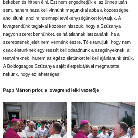
békében és hitben élni. Ezt nem engedhetjük el az ünnep után
sem, hanem haza kell vinnünk magunkkal abba a közösségbe,
ahol élünk, ahol mindennapi tevékenységünket folytatjuk. A
lovagrendünk tagjaival közösen hisszük, hogy a Szűzanya
nagyon szeret bennünket, és hálátlannak látszanánk, ha a
szeretetének jeleit nem vennénk észre. Tőle tanuljuk, hogy nem
csak életünknek egy részét kell odaadnunk a szegényeknek, a
testvéreknek, hanem az egész életünket fel kell ajánlanunk értük.
A Boldogságos Szűzanya saját életpéldájával megmutatta
nekünk, hogy ez lehetséges.
Papp Márton prior, a lovagrend lelki vezetője