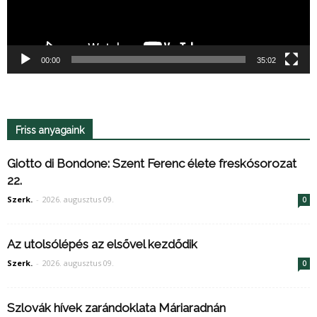
00:00
35:02
Friss anyagaink
Giotto di Bondone: Szent Ferenc élete freskósorozat
22.
Szerk.
-
2026. augusztus 09.
0
Az utolsólépés az elsővel kezdődik
Szerk.
-
2026. augusztus 09.
0
Szlovák hívek zarándoklata Máriaradnán