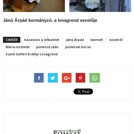
Jánó Árpád kormányzó, a lovagrend vezetője
CIMKÉK
hazavinni a lelkületet
Jánó Árpád
kiemelt
közelről
Mária-tisztelet
pünkösd után
pünkösdi búcsú
Szent Gellért Erdélyi Lovagrend