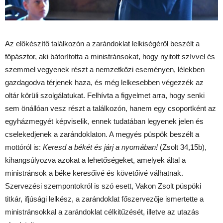
Az előkészítő találkozón a zarándoklat lelkiségéről beszélt a
főpásztor, aki bátorította a ministránsokat, hogy nyitott szívvel és
szemmel vegyenek részt a nemzetközi eseményen, lélekben
gazdagodva térjenek haza, és még lelkesebben végezzék az
oltár körüli szolgálatukat. Felhívta a figyelmet arra, hogy senki
sem önállóan vesz részt a találkozón, hanem egy csoportként az
egyházmegyét képviselik, ennek tudatában legyenek jelen és
cselekedjenek a zarándoklaton. A megyés püspök beszélt a
mottóról is:
Keresd a békét és járj a nyomában!
(Zsolt 34,15b),
kihangsúlyozva azokat a lehetőségeket, amelyek által a
ministránsok a béke keresőivé és követőivé válhatnak.
Szervezési szempontokról is szó esett, Vakon Zsolt püspöki
titkár, ifjúsági lelkész, a zarándoklat főszervezője ismertette a
ministránsokkal a zarándoklat célkitűzését, illetve az utazás