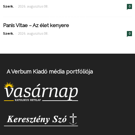
Szerk.
-
2026. augusztus 08.
0
Panis Vitae – Az élet kenyere
Szerk.
-
2026. augusztus 08.
0
A Verbum Kiadó média portfóliója