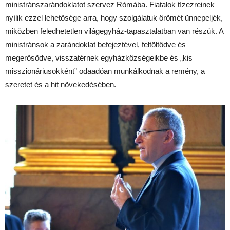
ministránszarándoklatot szervez Rómába. Fiatalok tízezreinek
nyílik ezzel lehetősége arra, hogy szolgálatuk örömét ünnepeljék,
miközben feledhetetlen világegyház-tapasztalatban van részük. A
ministránsok a zarándoklat befejeztével, feltöltődve és
megerősödve, visszatérnek egyházközségeikbe és „kis
misszionáriusokként” odaadóan munkálkodnak a remény, a
szeretet és a hit növekedésében.