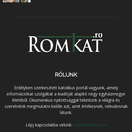
RÓLUNK
Erdélyben szerkesztett katolikus portál vagyunk, amely
információkat szolgáltat a kiadóját alapító négy egyházmegye
életéből. Ökumenikus nyitottsággal tekintünk a világra és
szeretnénk megmutatni belőle azt, amit értékesnek, relevánsnak
látunk.
Lépj kapcsolatba velünk:
szerk@verbum.ro