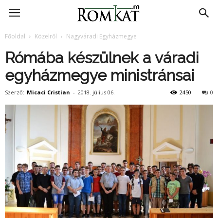
RomKat.ro
Főoldal
Közelről
Nagyváradi Egyházmegye
Rómába készülnek a váradi
egyházmegye ministránsai
Szerző:
Micaci Cristian
-
2018. július 06.
2450
0