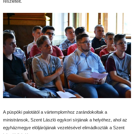
részleteit.
A püspöki palotától a vártemplomhoz zarándokoltak a
ministránsok, Szent László egykori sírjának a helyéhez, ahol az
egyházmegye elöljárójának vezetésével elimádkozták a Szent