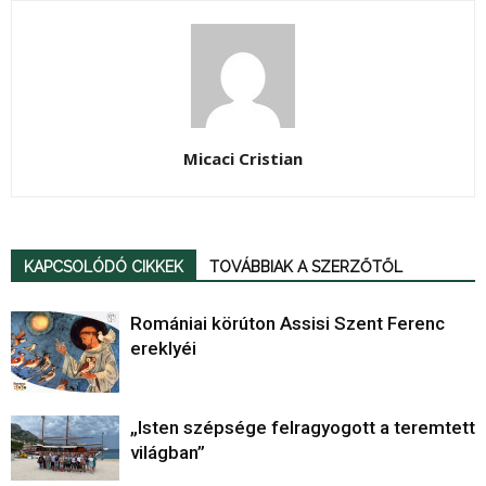
Micaci Cristian
KAPCSOLÓDÓ CIKKEK
TOVÁBBIAK A SZERZŐTŐL
Romániai körúton Assisi Szent Ferenc
ereklyéi
„Isten szépsége felragyogott a teremtett
világban”