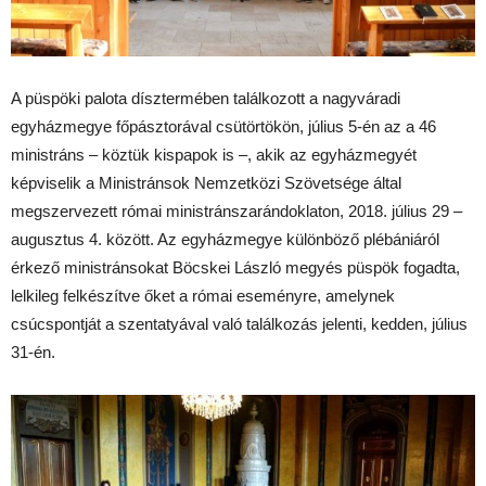
A püspöki palota dísztermében találkozott a nagyváradi
egyházmegye főpásztorával csütörtökön, július 5-én az a 46
ministráns – köztük kispapok is –, akik az egyházmegyét
képviselik a Ministránsok Nemzetközi Szövetsége által
megszervezett római ministránszarándoklaton, 2018. július 29 –
augusztus 4. között. Az egyházmegye különböző plébániáról
érkező ministránsokat Böcskei László megyés püspök fogadta,
lelkileg felkészítve őket a római eseményre, amelynek
csúcspontját a szentatyával való találkozás jelenti, kedden, július
31-én.