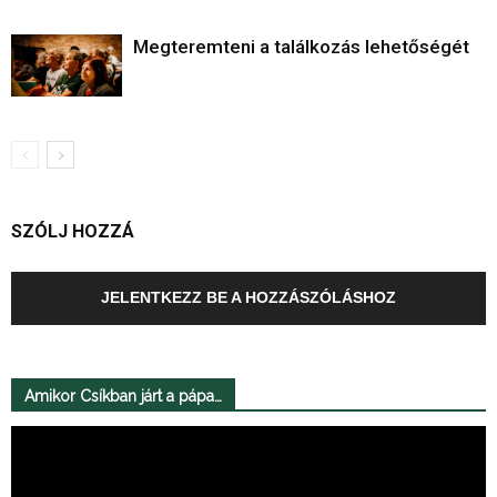
Megteremteni a találkozás lehetőségét
SZÓLJ HOZZÁ
JELENTKEZZ BE A HOZZÁSZÓLÁSHOZ
Amikor Csíkban járt a pápa…
Videólejátszó