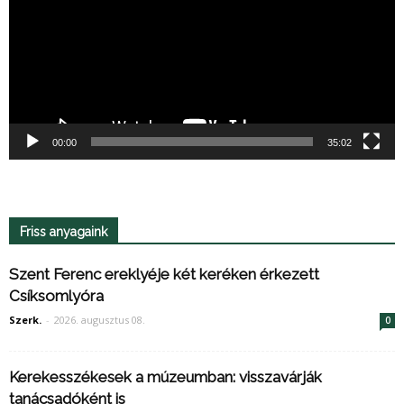
00:00
35:02
Friss anyagaink
Szent Ferenc ereklyéje két keréken érkezett
Csíksomlyóra
Szerk.
-
2026. augusztus 08.
0
Kerekesszékesek a múzeumban: visszavárják
tanácsadóként is