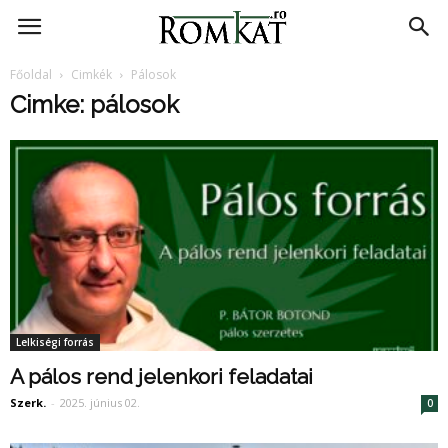
RomKat.ro
Főoldal
Cimkék
Pálosok
Cimke: pálosok
Lelkiségi forrás
A pálos rend jelenkori feladatai
Szerk.
-
2025. június 02.
0