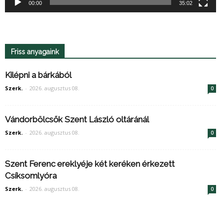
00:00
35:02
Friss anyagaink
Kilépni a bárkából
Szerk.
-
2026. augusztus 08.
0
Vándorbölcsők Szent László oltáránál
Szerk.
-
2026. augusztus 08.
0
Szent Ferenc ereklyéje két keréken érkezett
Csíksomlyóra
Szerk.
-
2026. augusztus 08.
0