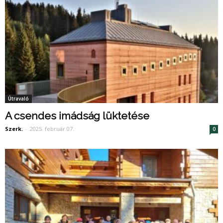
Útravaló
A csendes imádság lüktetése
Szerk.
-
2025. február 07.
0