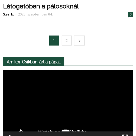
Látogatóban a pálosoknál
Szerk.
-
2023. szeptember 04.
0
1
2
Amikor Csíkban járt a pápa…
Videólejátszó