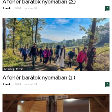
A fehér barátok nyomában (2.)
Szerk.
-
2024. március 20.
0
Lelkiségi forrás
A fehér barátok nyomában (1.)
Szerk.
-
2024. március 14.
0