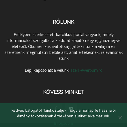
RÓLUNK
Erdélyben szerkesztett katolikus portál vagyunk, amely
információkat szolgáltat a kiadóját alapító négy egyházmegye
életéből. Ökumenikus nyitottsággal tekintünk a világra és
szeretnénk megmutatni belőle azt, amit értékesnek, relevánsnak
látunk.
Lépj kapcsolatba velünk:
szerk@verbum.ro
KÖVESS MINKET
Kedves Látogató! Tájékoztatjuk, hogy a honlap felhasználói
élmény fokozásának érdekében sütiket alkalmazunk.
Elfogadom