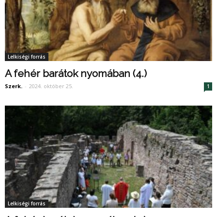
Lelkiségi forrás
A fehér barátok nyomában (4.)
Szerk.
-
2024. október 25.
1
Lelkiségi forrás