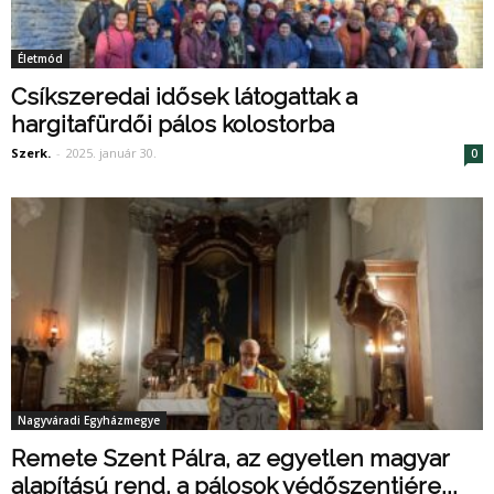
Életmód
Csíkszeredai idősek látogattak a
hargitafürdői pálos kolostorba
Szerk.
-
2025. január 30.
0
Nagyváradi Egyházmegye
Remete Szent Pálra, az egyetlen magyar
alapítású rend, a pálosok védőszentjére...