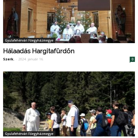
Gyulafehérvári Főegyházmegye
Hálaadás Hargitafürdőn
Szerk.
-
2024. január 16.
0
Gyulafehérvári Főegyházmegye