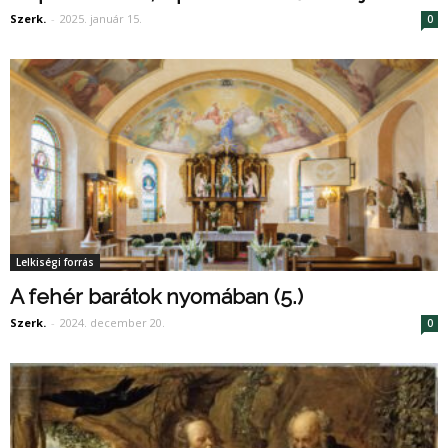
Szerk.
-
2025. január 15.
0
Lelkiségi forrás
A fehér barátok nyomában (5.)
Szerk.
-
2024. december 20.
0