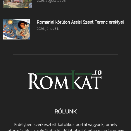
2026. augusztus 05.
Romániai körúton Assisi Szent Ferenc ereklyéi
2026. július 31.
RÓLUNK
Erdélyben szerkesztett katolikus portál vagyunk, amely
információkat szolgáltat a kiadóját alapító négy egyházmegye