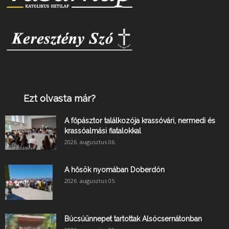
Ezt olvasta már?
A főpásztor találkozója krassóvári, nermedi és
krassóalmási fiatalokkal
2026. augusztus 06.
A hősök nyomában Doberdón
2026. augusztus 05.
Búcsúünnepet tartottak Alsócsernátonban