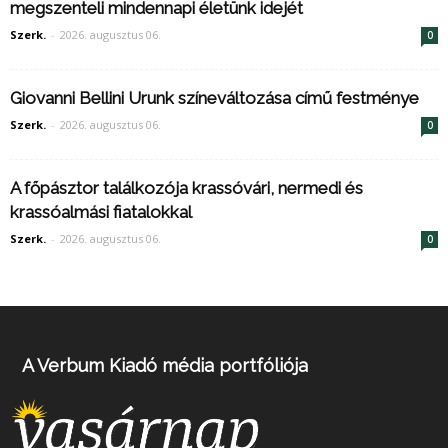
megszenteli mindennapi életünk idejét
Szerk.
-
2026. augusztus 06.
0
Giovanni Bellini Urunk színeváltozása című festménye
Szerk.
-
2026. augusztus 06.
0
A főpásztor találkozója krassóvári, nermedi és
krassóalmási fiatalokkal
Szerk.
-
2026. augusztus 06.
0
A Verbum Kiadó média portfóliója