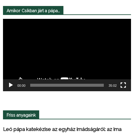
Amikor Csíkban járt a pápa…
Videólejátszó
00:00
35:02
Friss anyagaink
Leó pápa katekézise az egyház imádságáról: az ima