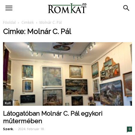
RomKat.ro
Főoldal
Cimkék
Molnár C. Pál
Cimke: Molnár C. Pál
Kult
Látogatóban Molnár C. Pál egykori
műtermében
Szerk.
-
2024. február 18.
0