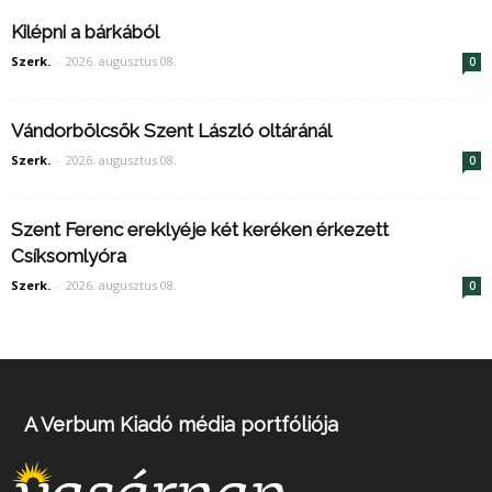
Kilépni a bárkából
Szerk.
-
2026. augusztus 08.
0
Vándorbölcsők Szent László oltáránál
Szerk.
-
2026. augusztus 08.
0
Szent Ferenc ereklyéje két keréken érkezett
Csíksomlyóra
Szerk.
-
2026. augusztus 08.
0
A Verbum Kiadó média portfóliója