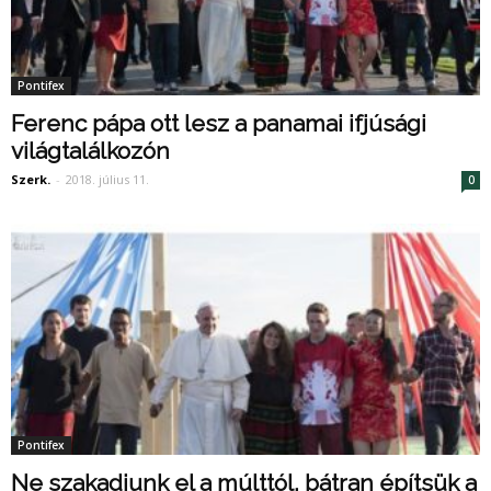
Pontifex
Ferenc pápa ott lesz a panamai ifjúsági
világtalálkozón
Szerk.
-
2018. július 11.
0
Pontifex
Ne szakadjunk el a múlttól, bátran építsük a