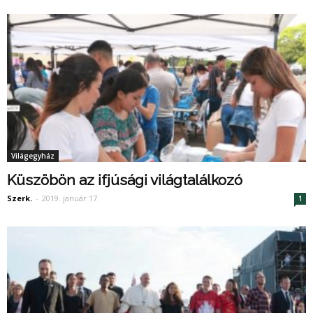
Világegyház
Küszöbön az ifjúsági világtalálkozó
Szerk.
-
2019. január 17.
1