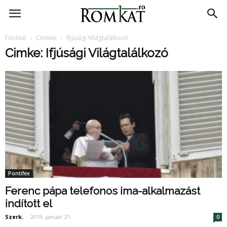
RomKat.ro
Főoldal
Cimkék
Ifjúsági Világtalálkozó
Cimke: Ifjúsági Világtalálkozó
Pontifex
Ferenc pápa telefonos ima-alkalmazást
indított el
Szerk.
-
2019. január 21.
0