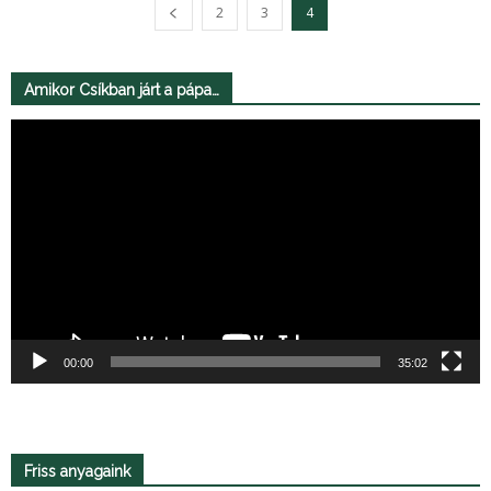
2
3
4
Amikor Csíkban járt a pápa…
Videólejátszó
00:00
35:02
Friss anyagaink