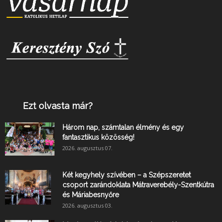
Ezt olvasta már?
Három nap, számtalan élmény és egy
fantasztikus közösség!
2026. augusztus 07.
Két kegyhely szívében – a Szépszeretet
csoport zarándoklata Mátraverebély-Szentkútra
és Máriabesnyőre
2026. augusztus 03.