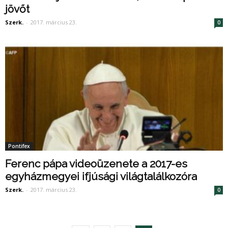
jövőt
Szerk.
-
2017. március 23.
0
Pontifex
Ferenc pápa videoüzenete a 2017-es
egyházmegyei ifjúsági világtalálkozóra
Szerk.
-
2017. március 23.
0