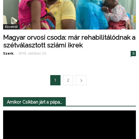
Közelről
Magyar orvosi csoda: már rehabilitálódnak a
szétválasztott sziámi ikrek
Szerk.
-
2019. október 25.
0
1
2
Amikor Csíkban járt a pápa…
Videólejátszó