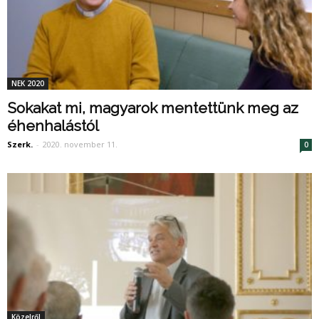
NEK 2020
Sokakat mi, magyarok mentettünk meg az
éhenhalástól
Szerk.
-
2020. november 11.
0
Közelről