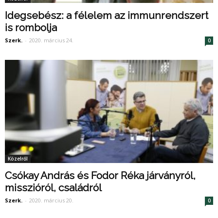
Idegsebész: a félelem az immunrendszert
is rombolja
Szerk.
-
2020. március 24.
0
Közelről
Csókay András és Fodor Réka járványról,
misszióról, családról
Szerk.
-
2020. március 20.
0