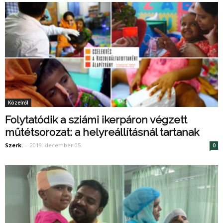
Közelről
Folytatódik a sziámi ikerpáron végzett
műtétsorozat: a helyreállításnál tartanak
Szerk.
-
2019. december 05.
0