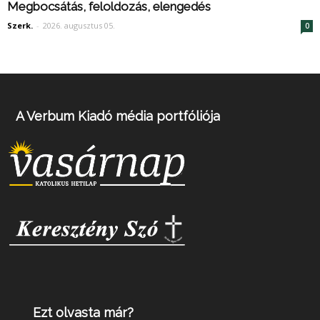
Megbocsátás, feloldozás, elengedés
Szerk.
-
2026. augusztus 05.
0
A Verbum Kiadó média portfóliója
Ezt olvasta már?