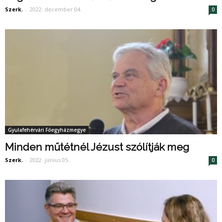
Szerk.
-
2022. december 04.
0
Gyulafehérvári Főegyházmegye
Minden műtétnél Jézust szólítják meg
Szerk.
-
2022. június 05.
0