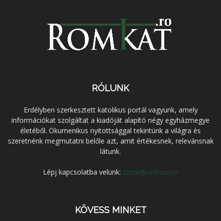
RÓLUNK
Erdélyben szerkesztett katolikus portál vagyunk, amely
információkat szolgáltat a kiadóját alapító négy egyházmegye
életéből. Ökumenikus nyitottsággal tekintünk a világra és
szeretnénk megmutatni belőle azt, amit értékesnek, relevánsnak
látunk.
Lépj kapcsolatba velünk:
szerk@verbum.ro
KÖVESS MINKET