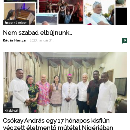
Emberközelben
Nem szabad elbújnunk…
Kádár Hanga
-
2023. január 31.
0
Kitekintő
Csókay András egy 17 hónapos kisfiún
végzett életmentő műtétet Nigériában