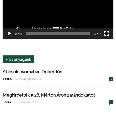
00:00
35:02
Friss anyagaink
A hősök nyomában Doberdón
Szerk.
-
2026. augusztus 05.
0
Meghirdették a 28. Márton Áron zarándoklatot
Szerk.
-
2026. augusztus 05.
0