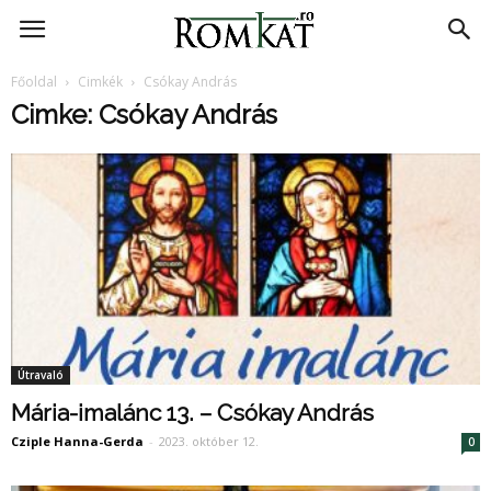
RomKat.ro
Főoldal
Cimkék
Csókay András
Cimke: Csókay András
Útravaló
Mária-imalánc 13. – Csókay András
Cziple Hanna-Gerda
-
2023. október 12.
0