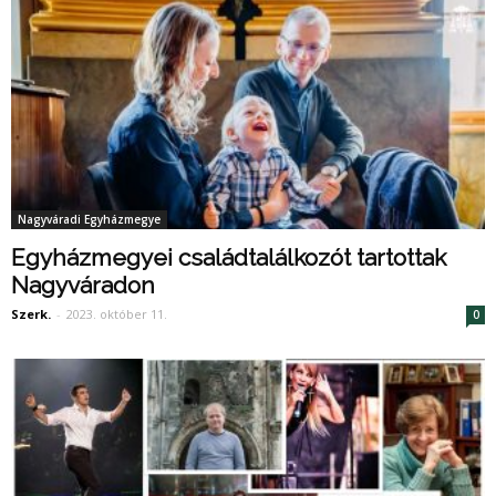
Nagyváradi Egyházmegye
Egyházmegyei családtalálkozót tartottak
Nagyváradon
Szerk.
-
2023. október 11.
0