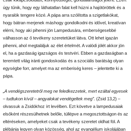
úgy tűnik, hogy egy láthatatlan falat kell húzni a hajótöröttek és a
nyaralók tengere közé. A pápa arra szólította a szigetlakókat,
hogy bátran merjenek máshogy gondolkodni és idővel, kreatívan
elérni, hogy aki pihenni jön Lampedusára, emberségesebbé
válhasson az ő tevékeny szeretetüket látva. Ott lehet igazán
pihenni, ahol megtaláljuk az élet értelmét. A valódi jólét akkor jön
el, ha a gazdaság igazságos és testvéri. Ebben a gazdaságban a
teremtett világ iránti gondoskodás és a szociális barátság olyan
egységbe forr, amelyet ma az emberiség keres – jelentette ki a
pápa.
„A vendégszeretetről meg ne feledkezzetek, mert ezáltal egyesek
– tudtukon kívül – angyalokat vendégeltek meg”.
(Zsid 13,2) –
olvassuk a Zsidókhoz írt levélben. Ezt követve a lampedusaiak
elsőként részesülhetnek belőle, túllépve a megosztottságon és az
eltéréseken, amelyeket csak a tevékeny szeretet oldhat föl. A
plébánia legyen olyan közösség, ahol az evangélium iskolájában