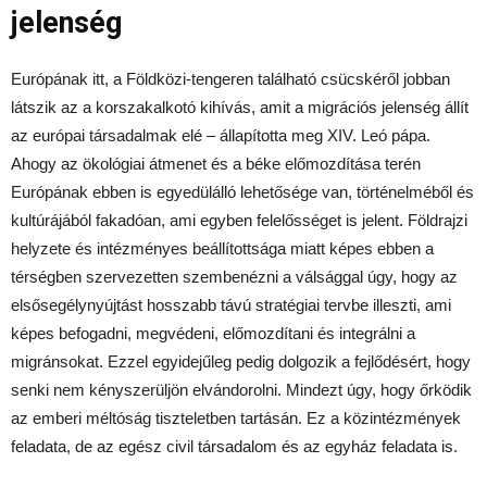
jelenség
Európának itt, a Földközi-tengeren található csücskéről jobban
látszik az a korszakalkotó kihívás, amit a migrációs jelenség állít
az európai társadalmak elé – állapította meg XIV. Leó pápa.
Ahogy az ökológiai átmenet és a béke előmozdítása terén
Európának ebben is egyedülálló lehetősége van, történelméből és
kultúrájából fakadóan, ami egyben felelősséget is jelent. Földrajzi
helyzete és intézményes beállítottsága miatt képes ebben a
térségben szervezetten szembenézni a válsággal úgy, hogy az
elsősegélynyújtást hosszabb távú stratégiai tervbe illeszti, ami
képes befogadni, megvédeni, előmozdítani és integrálni a
migránsokat. Ezzel egyidejűleg pedig dolgozik a fejlődésért, hogy
senki nem kényszerüljön elvándorolni. Mindezt úgy, hogy őrködik
az emberi méltóság tiszteletben tartásán. Ez a közintézmények
feladata, de az egész civil társadalom és az egyház feladata is.