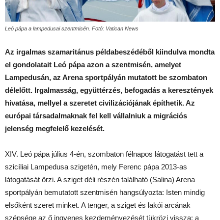
Leó pápa a lampedusai szentmisén. Fotó: Vatican News
Az irgalmas szamaritánus példabeszédéből kiindulva mondta
el gondolatait Leó pápa azon a szentmisén, amelyet
Lampedusán, az Arena sportpályán mutatott be szombaton
délelőtt. Irgalmasság, együttérzés, befogadás a keresztények
hivatása, mellyel a szeretet civilizációjának építhetik. Az
európai társadalmaknak fel kell vállalniuk a migrációs
jelenség megfelelő kezelését.
XIV. Leó pápa július 4-én, szombaton félnapos látogatást tett a
szicíliai Lampedusa szigetén, mely Ferenc pápa 2013-as
látogatását őrzi. A sziget déli részén található (Salina) Arena
sportpályán bemutatott szentmisén hangsúlyozta: Isten mindig
elsőként szeret minket. A tenger, a sziget és lakói arcának
szépsége az ő ingyenes kezdeményezését tükrözi vissza: a