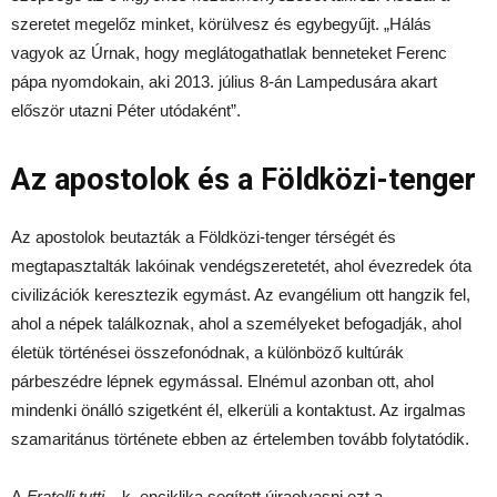
szeretet megelőz minket, körülvesz és egybegyűjt. „Hálás
vagyok az Úrnak, hogy meglátogathatlak benneteket Ferenc
pápa nyomdokain, aki 2013. július 8-án Lampedusára akart
először utazni Péter utódaként”.
Az apostolok és a Földközi-tenger
Az apostolok beutazták a Földközi-tenger térségét és
megtapasztalták lakóinak vendégszeretetét, ahol évezredek óta
civilizációk keresztezik egymást. Az evangélium ott hangzik fel,
ahol a népek találkoznak, ahol a személyeket befogadják, ahol
életük történései összefonódnak, a különböző kultúrák
párbeszédre lépnek egymással. Elnémul azonban ott, ahol
mindenki önálló szigetként él, elkerüli a kontaktust. Az irgalmas
szamaritánus története ebben az értelemben tovább folytatódik.
A
Fratelli tutti
– k. enciklika segített újraolvasni ezt a