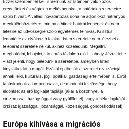
Ezzel szemben fel kell ismernünk az Istenben való közös
eredetünket és végtelen méltóságunkat, a határtalan szeretetre
szóló hívást. A vallási hovatartozás soha ne adjon okot hátrányos
megkülönböztetésre, mintha a hitnek határai lennének és nem
létezne az üdvösségre szóló egyetemes felhívás. Krisztus
ledöntötte az elválasztó falakat. Isten szeretete nem létezhet a
felebarát szeretete nélkül, akihez közeledünk. Megállni,
meghatódni, lehajolni, sírni más fájdalma előtt – ahogy Jézus tette
– azt jelenti, hogy belépünk a szeretetbe, amelyben Isten
kinyilatkoztatta magát. Ezáltal építhetjük a szeretet civilizációját
annak lelki, kulturális, jogi, politikai, gazdasági értelmében is. Erről
tanúskodnak a lampedusaiak, de mindenki felelőssége, hogy
eldöntse: az erő logikáját táplálja (akár a közönnyel, a
cinizmussal, hazugsággal vagy gyűlölettel), vagy a béke logikáját
őrzi (az igazsággal, józansággal, közelséggel, gondoskodással).
Európa kihívása a migrációs