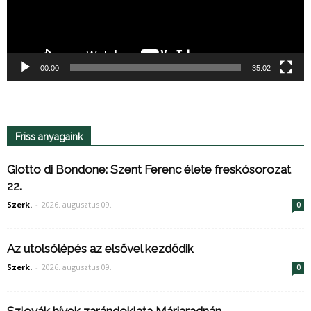
00:00
35:02
Friss anyagaink
Giotto di Bondone: Szent Ferenc élete freskósorozat
22.
Szerk.
-
2026. augusztus 09.
0
Az utolsólépés az elsővel kezdődik
Szerk.
-
2026. augusztus 09.
0
Szlovák hívek zarándoklata Máriaradnán