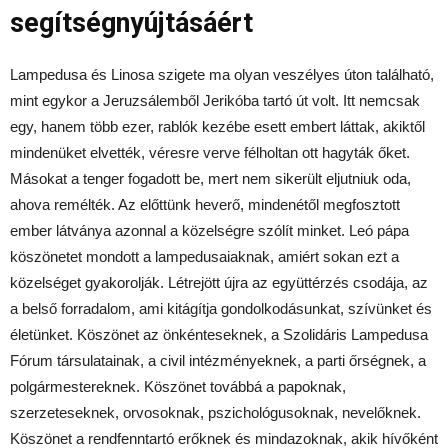
segítségnyújtásáért
Lampedusa és Linosa szigete ma olyan veszélyes úton található,
mint egykor a Jeruzsálemből Jerikóba tartó út volt. Itt nemcsak
egy, hanem több ezer, rablók kezébe esett embert láttak, akiktől
mindenüket elvették, véresre verve félholtan ott hagyták őket.
Másokat a tenger fogadott be, mert nem sikerült eljutniuk oda,
ahova remélték. Az előttünk heverő, mindenétől megfosztott
ember látványa azonnal a közelségre szólít minket. Leó pápa
köszönetet mondott a lampedusaiaknak, amiért sokan ezt a
közelséget gyakorolják. Létrejött újra az együttérzés csodája, az
a belső forradalom, ami kitágítja gondolkodásunkat, szívünket és
életünket. Köszönet az önkénteseknek, a Szolidáris Lampedusa
Fórum társulatainak, a civil intézményeknek, a parti őrségnek, a
polgármestereknek. Köszönet továbbá a papoknak,
szerzeteseknek, orvosoknak, pszichológusoknak, nevelőknek.
Köszönet a rendfenntartó erőknek és mindazoknak, akik hívőként