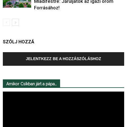
Mladifestre: Járuljatok az igazi öröm
Forrásához!
SZÓLJ HOZZÁ
JELENTKEZZ BE A HOZZÁSZÓLÁSHOZ
Amikor Csíkban járt a pápa…
Videólejátszó