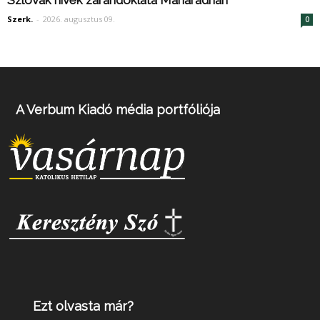
Szerk.
-
2026. augusztus 09.
0
A Verbum Kiadó média portfóliója
Ezt olvasta már?