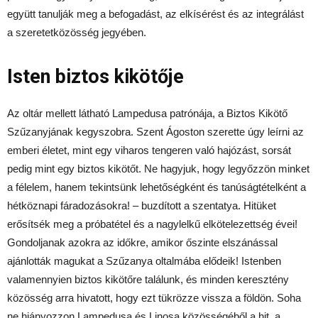
együtt tanulják meg a befogadást, az elkísérést és az integrálást
a szeretetközösség jegyében.
Isten biztos kikötője
Az oltár mellett látható Lampedusa patrónája, a Biztos Kikötő
Szűzanyjának kegyszobra. Szent Ágoston szerette úgy leírni az
emberi életet, mint egy viharos tengeren való hajózást, sorsát
pedig mint egy biztos kikötőt. Ne hagyjuk, hogy legyőzzön minket
a félelem, hanem tekintsünk lehetőségként és tanúságtételként a
hétköznapi fáradozásokra! – buzdított a szentatya. Hitüket
erősítsék meg a próbatétel és a nagylelkű elkötelezettség évei!
Gondoljanak azokra az időkre, amikor őszinte elszánással
ajánlották magukat a Szűzanya oltalmába elődeik! Istenben
valamennyien biztos kikötőre találunk, és minden keresztény
közösség arra hivatott, hogy ezt tükrözze vissza a földön. Soha
ne hiányozzon Lampedusa és Linosa közösségéből a hit, a