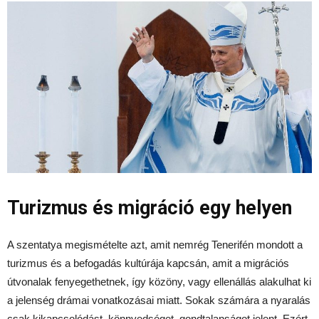
Turizmus és migráció egy helyen
A szentatya megismételte azt, amit nemrég Tenerifén mondott a
turizmus és a befogadás kultúrája kapcsán, amit a migrációs
útvonalak fenyegethetnek, így közöny, vagy ellenállás alakulhat ki
a jelenség drámai vonatkozásai miatt. Sokak számára a nyaralás
csak kikapcsolódást, könnyedséget, gondtalanságot jelent. Ezért