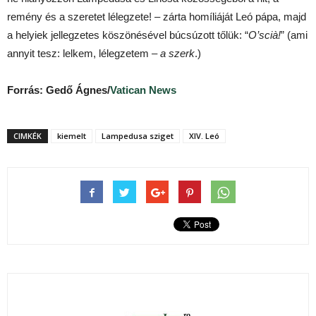
remény és a szeretet lélegzete! – zárta homíliáját Leó pápa, majd
a helyiek jellegzetes köszönésével búcsúzott tőlük: “
O’scià!
” (ami
annyit tesz: lelkem, lélegzetem
– a szerk
.)
Forrás: Gedő Ágnes/
Vatican News
CIMKÉK
kiemelt
Lampedusa sziget
XIV. Leó