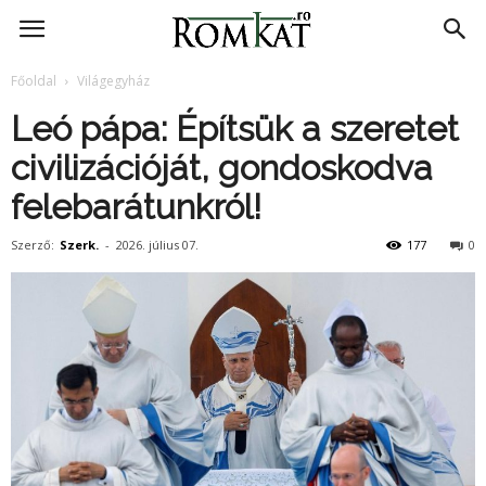
RomKat.ro
Főoldal
Világegyház
Leó pápa: Építsük a szeretet
civilizációját, gondoskodva
felebarátunkról!
Szerző:
Szerk.
-
2026. július 07.
177
0