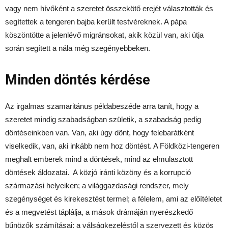
vagy nem hívőként a szeretet összekötő erejét választották és
segítettek a tengeren bajba került testvéreknek. A pápa
köszöntötte a jelenlévő migránsokat, akik közül van, aki útja
során segített a nála még szegényebbeken.
Minden döntés kérdése
Az irgalmas szamaritánus példabeszéde arra tanít, hogy a
szeretet mindig szabadságban születik, a szabadság pedig
döntéseinkben van. Van, aki úgy dönt, hogy felebarátként
viselkedik, van, aki inkább nem hoz döntést. A Földközi-tengeren
meghalt emberek mind a döntések, mind az elmulasztott
döntések áldozatai. A közjó iránti közöny és a korrupció
származási helyeiken; a világgazdasági rendszer, mely
szegénységet és kirekesztést termel; a félelem, ami az előítéletet
és a megvetést táplálja, a mások drámáján nyerészkedő
bűnözők számításai; a válságkezeléstől a szervezett és közös