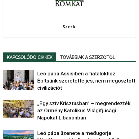
Szerk.
KAPCSOLÓDÓ CIKKEK
TOVÁBBIAK A SZERZŐTŐL
Leó pápa Assisiben a fiatalokhoz:
Építsünk szeretetteljes, nem megosztott
civilizációt
„Egy szív Krisztusban” – megrendezték
az Örmény Katolikus Világifjúsági
Napokat Libanonban
Leó pápa üzenete a međugorjei