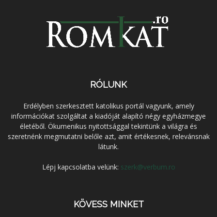
RÓLUNK
Erdélyben szerkesztett katolikus portál vagyunk, amely
információkat szolgáltat a kiadóját alapító négy egyházmegye
életéből. Ökumenikus nyitottsággal tekintünk a világra és
szeretnénk megmutatni belőle azt, amit értékesnek, relevánsnak
látunk.
Lépj kapcsolatba velünk:
szerk@verbum.ro
KÖVESS MINKET