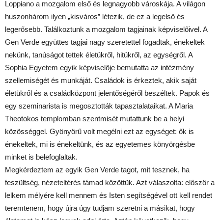
Loppiano a mozgalom első és legnagyobb városkája. A világon
huszonhárom ilyen „kisváros” létezik, de ez a legelső és
legerősebb. Találkoztunk a mozgalom tagjainak képviselőivel. A
Gen Verde együttes tagjai nagy szeretettel fogadtak, énekeltek
nekünk, tanúságot tettek életükről, hitükről, az egységről. A
Sophia Egyetem egyik képviselője bemutatta az intézmény
szellemiségét és munkáját. Családok is érkeztek, akik saját
életükről és a családközpont jelentőségéről beszéltek. Papok és
egy szeminarista is megosztották tapasztalataikat. A Maria
Theotokos templomban szentmisét mutattunk be a helyi
közösséggel. Gyönyörű volt megélni ezt az egységet: ők is
énekeltek, mi is énekeltünk, és az egyetemes könyörgésbe
minket is belefoglaltak.
Megkérdeztem az egyik Gen Verde tagot, mit tesznek, ha
feszültség, nézeteltérés támad közöttük. Azt válaszolta: először a
lelkem mélyére kell mennem és Isten segítségével ott kell rendet
teremtenem, hogy újra úgy tudjam szeretni a másikat, hogy