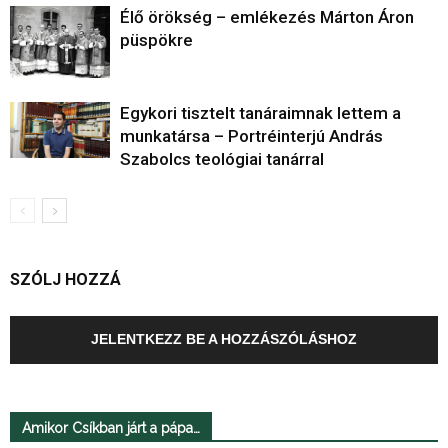
Élő örökség – emlékezés Márton Áron
püspökre
Egykori tisztelt tanáraimnak lettem a
munkatársa – Portréinterjú András
Szabolcs teológiai tanárral
SZÓLJ HOZZÁ
JELENTKEZZ BE A HOZZÁSZÓLÁSHOZ
Amikor Csíkban járt a pápa…