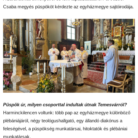
Csaba megyés püspököt kérdezte az egyházmegye sajtóirodája.
Püspök úr, milyen csoporttal indultak útnak Temesvárról?
Harminckilencen voltunk: több pap az egyházmegye különböző
plébániájáról, négy teológushallgató, egy állandó diakónus a
feleségével, a püspökség munkatársai, hitoktatók és plébániai
munkatársak.