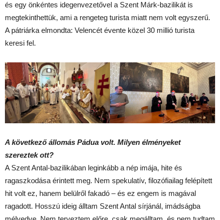
és egy önkéntes idegenvezetővel a Szent Márk-bazilikát is
megtekinthettük, ami a rengeteg turista miatt nem volt egyszerű.
A pátriárka elmondta: Velencét évente közel 30 millió turista
keresi fel.
A következő állomás Pádua volt. Milyen élményeket
szereztek ott?
A Szent Antal-bazilikában leginkább a nép imája, hite és
ragaszkodása érintett meg. Nem spekulatív, filozófiailag felépített
hit volt ez, hanem belülről fakadó – és ez engem is magával
ragadott. Hosszú ideig álltam Szent Antal sírjánál, imádságba
mélyedve. Nem terveztem előre, csak megálltam, és nem tudtam