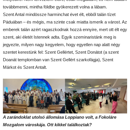
továbbmenni, mintha földbe gyökerezett volna a lábam.
Szent Antal mindössze harminchat évet élt, ebből talán tízet
Páduában – és mégis, ma szinte csak miatta ismerik a várost. Az
emberek talán azért ragaszkodnak hozzá ennyire, mert ott élt egy
szent, aki életét Istennek adta. Egyik szeminaristánk meg is
jegyezte, milyen nagy kegyelem, hogy egyetlen nap alatt négy
szentet kerestünk fel: Szent Gellértet, Szent Donátot (a szent
Doanát templomban van Szent Gellért szarkofágja), Szent
Márkot és Szent Antalt.
A zarándoklat utolsó állomása Loppiano volt, a Fokoláre
Mozgalom városkája. Ott kikkel találkoztak?