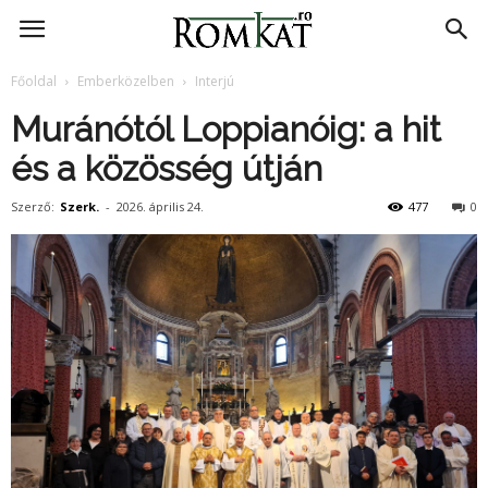
RomKat.ro
Főoldal
Emberközelben
Interjú
Muránótól Loppianóig: a hit
és a közösség útján
Szerző:
Szerk.
-
2026. április 24.
477
0