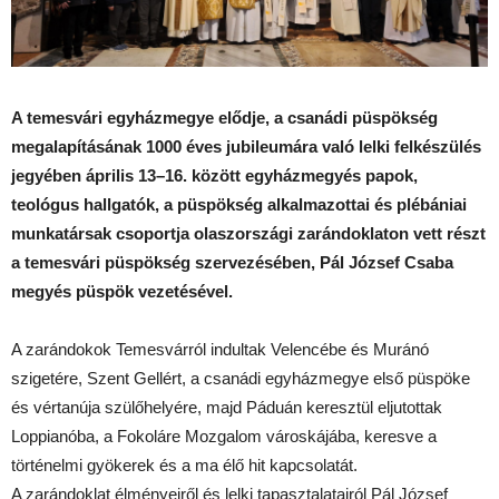
A temesvári egyházmegye elődje, a csanádi püspökség
megalapításának 1000 éves jubileumára való lelki felkészülés
jegyében április 13–16. között egyházmegyés papok,
teológus hallgatók, a püspökség alkalmazottai és plébániai
munkatársak csoportja olaszországi zarándoklaton vett részt
a temesvári püspökség szervezésében, Pál József Csaba
megyés püspök vezetésével.
A zarándokok Temesvárról indultak Velencébe és Muránó
szigetére, Szent Gellért, a csanádi egyházmegye első püspöke
és vértanúja szülőhelyére, majd Páduán keresztül eljutottak
Loppianóba, a Fokoláre Mozgalom városkájába, keresve a
történelmi gyökerek és a ma élő hit kapcsolatát.
A zarándoklat élményeiről és lelki tapasztalatairól Pál József