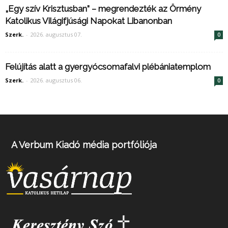
„Egy szív Krisztusban” – megrendezték az Örmény
Katolikus Világifjúsági Napokat Libanonban
Szerk.
-
2026. augusztus 07.
0
Felújítás alatt a gyergyócsomafalvi plébániatemplom
Szerk.
-
2026. augusztus 06.
0
A Verbum Kiadó média portfóliója