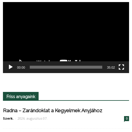
Videólejátszó
00:00
35:02
Friss anyagaink
Radna – Zarándoklat a Kegyelmek Anyjához
Szerk.
-
2026. augusztus 07.
0