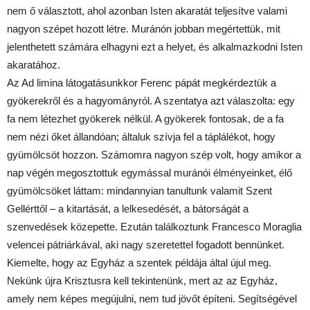
nem ő választott, ahol azonban Isten akaratát teljesítve valami
nagyon szépet hozott létre. Muránón jobban megértettük, mit
jelenthetett számára elhagyni ezt a helyet, és alkalmazkodni Isten
akaratához.
Az Ad limina látogatásunkkor Ferenc pápát megkérdeztük a
gyökerekről és a hagyományról. A szentatya azt válaszolta: egy
fa nem létezhet gyökerek nélkül. A gyökerek fontosak, de a fa
nem nézi őket állandóan; általuk szívja fel a táplálékot, hogy
gyümölcsöt hozzon. Számomra nagyon szép volt, hogy amikor a
nap végén megosztottuk egymással muránói élményeinket, élő
gyümölcsöket láttam: mindannyian tanultunk valamit Szent
Gellérttől – a kitartását, a lelkesedését, a bátorságát a
szenvedések közepette. Ezután találkoztunk Francesco Moraglia
velencei pátriárkával, aki nagy szeretettel fogadott bennünket.
Kiemelte, hogy az Egyház a szentek példája által újul meg.
Nekünk újra Krisztusra kell tekintenünk, mert az az Egyház,
amely nem képes megújulni, nem tud jövőt építeni. Segítségével