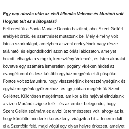
Egy nap utazás után az első állomás Velence és Muránó volt.
Hogyan telt ez a látogatás?
Felkerestük a Santa Maria e Donato-bazilikát, ahol Szent Gellért
ereklyéit őrzik, és szentmisét mutattunk be. Mély élmény volt
látni a szarkofágot, amelyben a szent ereklyéinek nagy része
található, és elgondolkodni azon az óriási áldozaton, amelyet
hozott: elhagyta a virágzó, keresztény Velencét, és Isten akaratát
követve egy számára ismeretlen, pogány vidéken hirdeti az
evangéliumot és lesz később egyházmegyénk első püspöke.
Fontos volt számunkra, hogy visszatérjünk kereszténységünk és
egyházmegyénk gyökereihez, és így jobban megértsük Szent
Gellértet. Különösen megérintett, amikor a kis hajóval elindultunk
a vízen Muránó szigete felé – és az ember belegondol, hogy
Szent Gellért számára ez a vízi út természetes volt, ahogy az is,
hogy körülötte mindenki keresztény, virágzik a hit… Innen indult
el a Szentföld felé, majd végül egy olyan helyre érkezett, amelyet