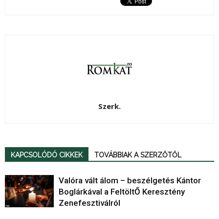
Szerk.
KAPCSOLÓDÓ CIKKEK
TOVÁBBIAK A SZERZŐTŐL
Valóra vált álom – beszélgetés Kántor
Boglárkával a FeltöltŐ Keresztény
Zenefesztiválról