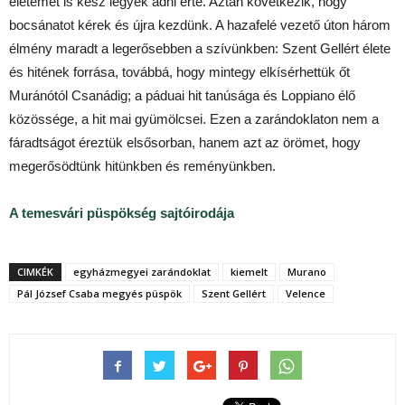
életemet is kész legyek adni érte. Aztán következik, hogy
bocsánatot kérek és újra kezdünk. A hazafelé vezető úton három
élmény maradt a legerősebben a szívünkben: Szent Gellért élete
és hitének forrása, továbbá, hogy mintegy elkísérhettük őt
Muránótól Csanádig; a páduai hit tanúsága és Loppiano élő
közössége, a hit mai gyümölcsei. Ezen a zarándoklaton nem a
fáradtságot éreztük elsősorban, hanem azt az örömet, hogy
megerősödtünk hitünkben és reményünkben.
A temesvári püspökség sajtóirodája
CIMKÉK
egyházmegyei zarándoklat
kiemelt
Murano
Pál József Csaba megyés püspök
Szent Gellért
Velence