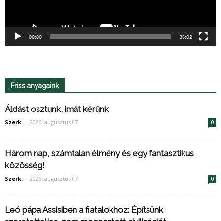
00:00
35:02
Friss anyagaink
Áldást osztunk, imát kérünk
Szerk.
-
2026. augusztus 07.
0
Három nap, számtalan élmény és egy fantasztikus
közösség!
Szerk.
-
2026. augusztus 07.
0
Leó pápa Assisiben a fiatalokhoz: Építsünk