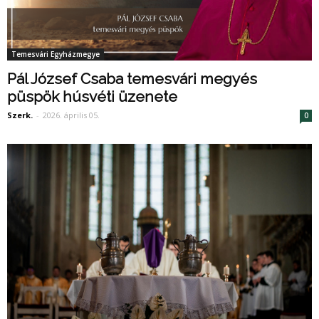
Temesvári Egyházmegye
Pál József Csaba temesvári megyés
püspök húsvéti üzenete
Szerk.
-
2026. április 05.
0