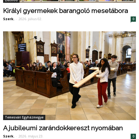
Életmód
Királyi gyermekek barangoló mesetábora
Szerk.
-
2026. július 02.
0
Temesvári Egyházmegye
A jubileumi zarándokkereszt nyomában
Szerk.
-
2026. május 23.
0