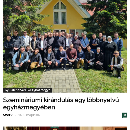
Gyulafehérvári Főegyházmegye
Szemináriumi kirándulás egy többnyelvű
egyházmegyében
Szerk.
-
2026. május 06.
0