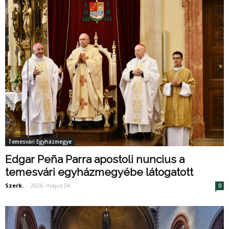
Temesvári Egyházmegye
Edgar Peña Parra apostoli nuncius a
temesvári egyházmegyébe látogatott
Szerk.
-
2026. május 04.
0