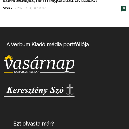
szeretetteljes, nem megosztott civilizációt
Szerk.
-
2026. augusztus 07.
0
A Verbum Kiadó média portfóliója
Ezt olvasta már?