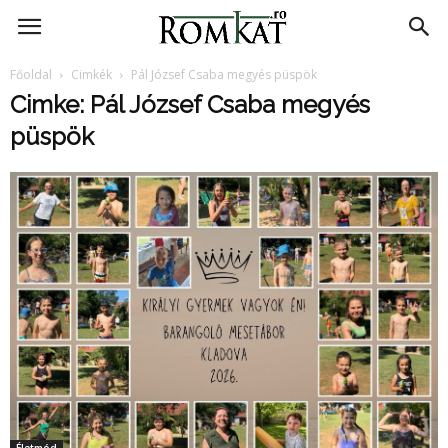
RomKat.ro
Főoldal
Cimkék
Pál József Csaba megyés püspök
Cimke: Pál József Csaba megyés
püspök