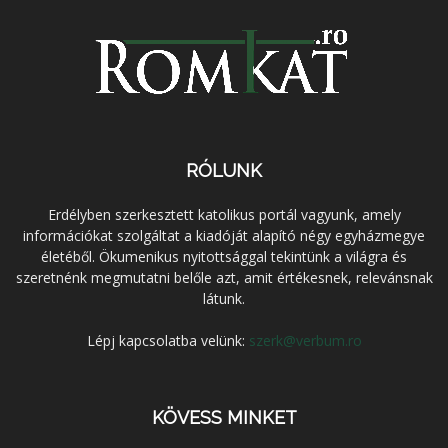
RÓLUNK
Erdélyben szerkesztett katolikus portál vagyunk, amely
információkat szolgáltat a kiadóját alapító négy egyházmegye
életéből. Ökumenikus nyitottsággal tekintünk a világra és
szeretnénk megmutatni belőle azt, amit értékesnek, relevánsnak
látunk.
Lépj kapcsolatba velünk:
szerk@verbum.ro
KÖVESS MINKET