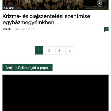
Közelről
Krizma- és olajszentelési szentmise
egyházmegyéinkben
Szerk.
-
2026. április 02.
0
1
2
3
Amikor Csíkban járt a pápa…
Videólejátszó