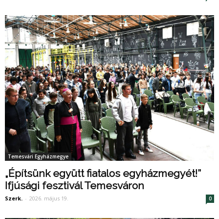
Temesvári Egyházmegye
„Építsünk együtt fiatalos egyházmegyét!”
Ifjúsági fesztivál Temesváron
Szerk.
-
2026. május 19.
0