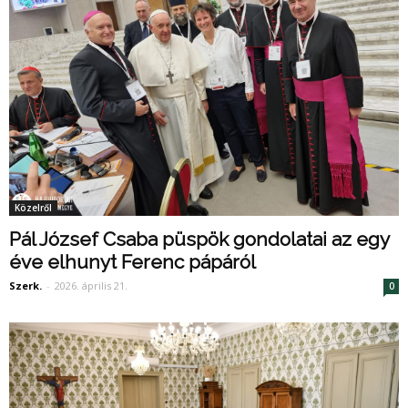
Közelről
Pál József Csaba püspök gondolatai az egy
éve elhunyt Ferenc pápáról
Szerk.
-
2026. április 21.
0