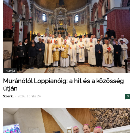
Interjú
Muránótól Loppianóig: a hit és a közösség
útján
Szerk.
-
2026. április 24.
0