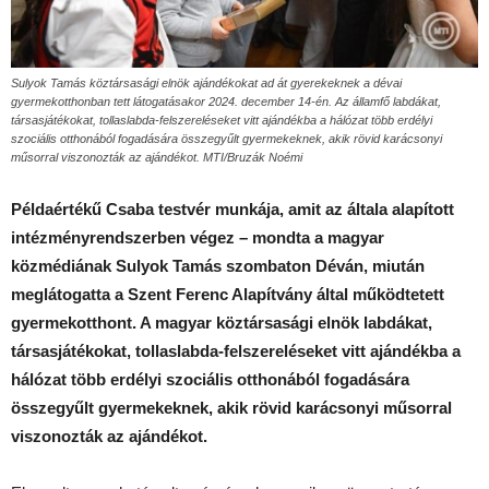
Sulyok Tamás köztársasági elnök ajándékokat ad át gyerekeknek a dévai
gyermekotthonban tett látogatásakor 2024. december 14-én. Az államfő labdákat,
társasjátékokat, tollaslabda-felszereléseket vitt ajándékba a hálózat több erdélyi
szociális otthonából fogadására összegyűlt gyermekeknek, akik rövid karácsonyi
műsorral viszonozták az ajándékot. MTI/Bruzák Noémi
Példaértékű Csaba testvér munkája, amit az általa alapított
intézményrendszerben végez – mondta a magyar
közmédiának Sulyok Tamás szombaton Déván, miután
meglátogatta a Szent Ferenc Alapítvány által működtetett
gyermekotthont. A magyar köztársasági elnök labdákat,
társasjátékokat, tollaslabda-felszereléseket vitt ajándékba a
hálózat több erdélyi szociális otthonából fogadására
összegyűlt gyermekeknek, akik rövid karácsonyi műsorral
viszonozták az ajándékot.