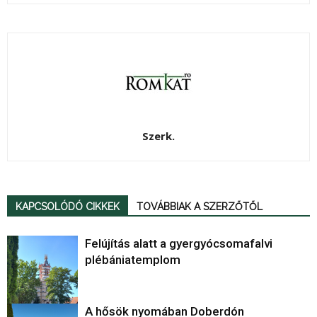
Szerk.
KAPCSOLÓDÓ CIKKEK
TOVÁBBIAK A SZERZŐTŐL
Felújítás alatt a gyergyócsomafalvi
plébániatemplom
A hősök nyomában Doberdón