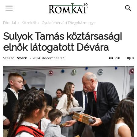
RomKat.ro
Főoldal
Közelről
Gyulafehérvári Főegyházmegye
Sulyok Tamás köztársasági
elnök látogatott Dévára
Szerző:
Szerk.
-
2024. december 17.
990
0