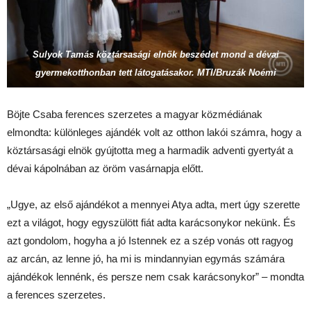
S
ulyok Tamás köztársasági elnök beszédet mond a dévai
gyermekotthonban tett látogatásakor. MTI/Bruzák Noémi
Böjte Csaba ferences szerzetes a magyar közmédiának
elmondta: különleges ajándék volt az otthon lakói számra, hogy a
köztársasági elnök gyújtotta meg a harmadik adventi gyertyát a
dévai kápolnában az öröm vasárnapja előtt.
„Ugye, az első ajándékot a mennyei Atya adta, mert úgy szerette
ezt a világot, hogy egyszülött fiát adta karácsonykor nekünk. És
azt gondolom, hogyha a jó Istennek ez a szép vonás ott ragyog
az arcán, az lenne jó, ha mi is mindannyian egymás számára
ajándékok lennénk, és persze nem csak karácsonykor” – mondta
a ferences szerzetes.