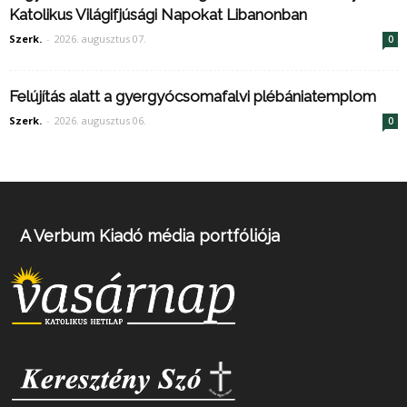
Katolikus Világifjúsági Napokat Libanonban
Szerk.
-
2026. augusztus 07.
0
Felújítás alatt a gyergyócsomafalvi plébániatemplom
Szerk.
-
2026. augusztus 06.
0
A Verbum Kiadó média portfóliója