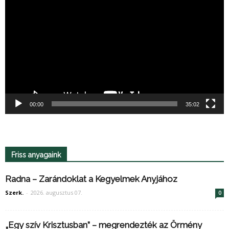
00:00
35:02
Friss anyagaink
Radna – Zarándoklat a Kegyelmek Anyjához
Szerk.
-
2026. augusztus 07.
0
„Egy szív Krisztusban” – megrendezték az Örmény