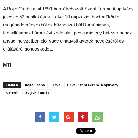
A Böjte Csaba által 1993-ban létrehozott Szent Ferenc Alapítvány
jelenleg 52 bentlakásos, illetve 20 napköziotthont működtet
magánadományokból és közpénzekből Romániában,
fennállásának három évtizede alatt pedig mintegy hatezer nehéz
anyagi helyzetben élő, vagy elhagyott gyerek neveléséről és
ellátásáról gondoskodott.
MTI
CIMKÉK
Böjte Csaba
Déva
Dévai Szent Ferenc Alapítvány
kiemelt
Sulyok Tamás