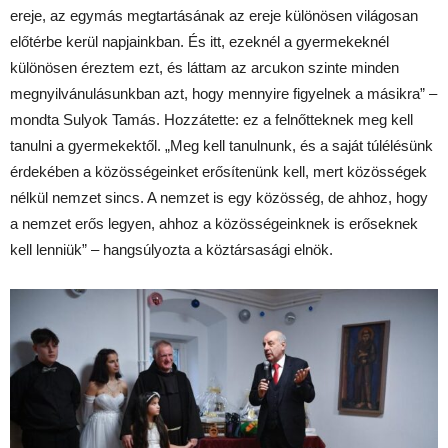
ereje, az egymás megtartásának az ereje különösen világosan
előtérbe kerül napjainkban. És itt, ezeknél a gyermekeknél
különösen éreztem ezt, és láttam az arcukon szinte minden
megnyilvánulásunkban azt, hogy mennyire figyelnek a másikra” –
mondta Sulyok Tamás. Hozzátette: ez a felnőtteknek meg kell
tanulni a gyermekektől. „Meg kell tanulnunk, és a saját túlélésünk
érdekében a közösségeinket erősítenünk kell, mert közösségek
nélkül nemzet sincs. A nemzet is egy közösség, de ahhoz, hogy
a nemzet erős legyen, ahhoz a közösségeinknek is erőseknek
kell lenniük” – hangsúlyozta a köztársasági elnök.