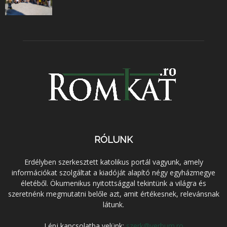
RÓLUNK
Erdélyben szerkesztett katolikus portál vagyunk, amely
információkat szolgáltat a kiadóját alapító négy egyházmegye
életéből. Ökumenikus nyitottsággal tekintünk a világra és
szeretnénk megmutatni belőle azt, amit értékesnek, relevánsnak
látunk.
Lépj kapcsolatba velünk:
szerk@verbum.ro