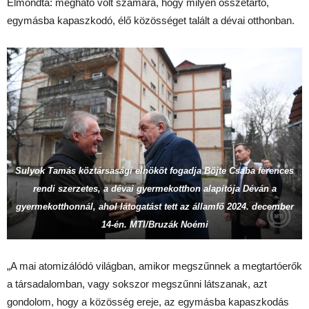
Elmondta: megható volt számára, hogy milyen összetartó,
egymásba kapaszkodó, élő közösséget talált a dévai otthonban.
Sulyok Tamás köztársasági elnököt fogadja Böjte Csaba ferences
rendi szerzetes, a dévai gyermekotthon alapítója Déván a
gyermekotthonnál, ahol látogatást tett az államfő 2024. december
14-én. MTI/Bruzák Noémi
„A mai atomizálódó világban, amikor megszűnnek a megtartóerők
a társadalomban, vagy sokszor megszűnni látszanak, azt
gondolom, hogy a közösség ereje, az egymásba kapaszkodás