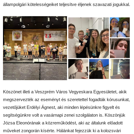
állampolgári kötelességeiket teljesítve éljenek szavazati jogukkal.
Köszönet illeti a Veszprém Város Vegyeskara Egyesületet, akik
megszervezték az eseményt és szeretettel fogadták kórusunkat,
vezetőjüket Erdélyi Ágnest, aki minden lépésünkre figyelt és
segítségünkre volt a vasárnapi zenei szolgálaton is. Köszönjük
Józsa Eleonórának a közreműködést, aki az általunk előadott
műveket zongorán kísérte. Hálánkat fejezzük ki a kolozsvári