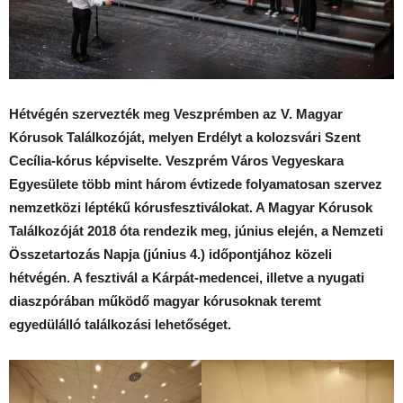
Hétvégén szervezték meg Veszprémben az V. Magyar
Kórusok Találkozóját, melyen Erdélyt a kolozsvári Szent
Cecília-kórus képviselte. Veszprém Város Vegyeskara
Egyesülete több mint három évtizede folyamatosan szervez
nemzetközi léptékű kórusfesztiválokat. A Magyar Kórusok
Találkozóját 2018 óta rendezik meg, június elején, a Nemzeti
Összetartozás Napja (június 4.) időpontjához közeli
hétvégén. A fesztivál a Kárpát-medencei, illetve a nyugati
diaszpórában működő magyar kórusoknak teremt
egyedülálló találkozási lehetőséget.