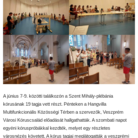
A június 7-9. közötti találkozón a Szent Mihály-plébánia
kórusának 19 tagja vett részt. Pénteken a Hangvilla
Multifunkcionális Közösségi Térben a szervezők, Veszprém
Városi Kóruscsalád előadását hallgathatták. A szombati napot
egyéni kóruspróbákkal kezdték, melyet egy részletes
városnézés követett. A kórus tagjai meglátogatták a veszprémi