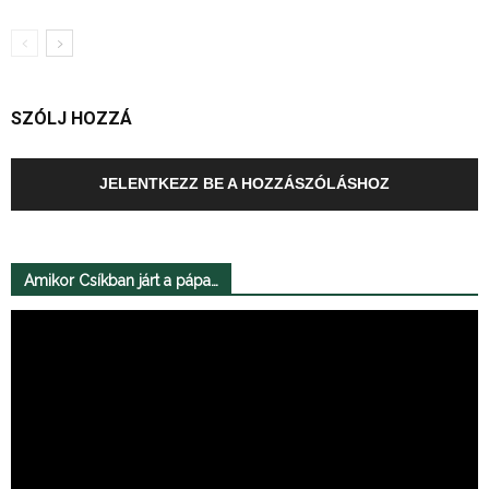
SZÓLJ HOZZÁ
JELENTKEZZ BE A HOZZÁSZÓLÁSHOZ
Amikor Csíkban járt a pápa…
Videólejátszó