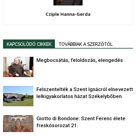
Cziple Hanna-Gerda
KAPCSOLÓDÓ CIKKEK
TOVÁBBIAK A SZERZŐTŐL
Megbocsátás, feloldozás, elengedés
Felszentelték a Szent Ignácról elnevezett
lelkigyakorlatos házat Székelybőben
Giotto di Bondone: Szent Ferenc élete
freskósorozat 21.