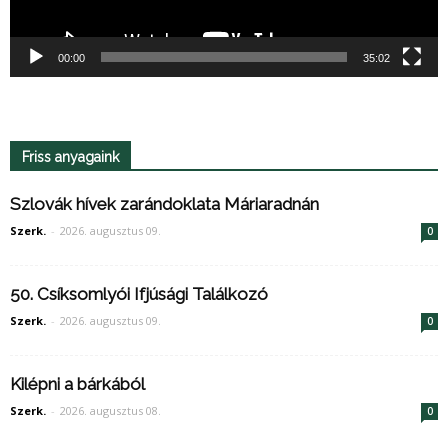
00:00
35:02
Friss anyagaink
Szlovák hívek zarándoklata Máriaradnán
Szerk.
-
2026. augusztus 09.
0
50. Csíksomlyói Ifjúsági Találkozó
Szerk.
-
2026. augusztus 09.
0
Kilépni a bárkából
Szerk.
-
2026. augusztus 08.
0