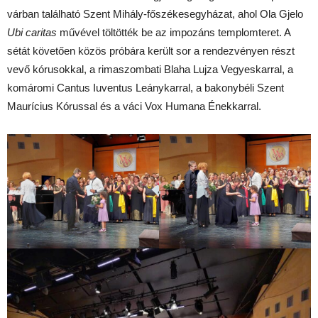
várban található Szent Mihály-főszékesegyházat, ahol Ola Gjelo
Ubi caritas
művével töltötték be az impozáns templomteret. A
sétát követően közös próbára került sor a rendezvényen részt
vevő kórusokkal, a rimaszombati Blaha Lujza Vegyeskarral, a
komáromi Cantus Iuventus Leánykarral, a bakonybéli Szent
Maurícius Kórussal és a váci Vox Humana Énekkarral.