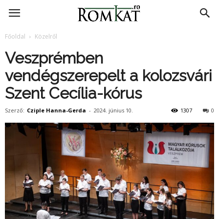
RomKat.ro
Főoldal
Közelről
Veszprémben
vendégszerepelt a kolozsvári
Szent Cecília-kórus
Szerző:
Cziple Hanna-Gerda
-
2024. június 10.
1307
0