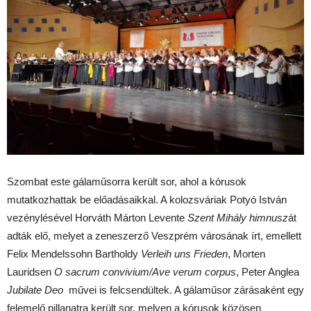
Szombat este gálaműsorra került sor, ahol a kórusok
mutatkozhattak be előadásaikkal. A kolozsváriak Potyó István
vezénylésével Horváth Márton Levente
Szent Mihály himnusz
át
adták elő, melyet a zeneszerző Veszprém városának írt, emellett
Felix Mendelssohn Bartholdy
Verleih uns Frieden
, Morten
Lauridsen
O sacrum convivium/Ave verum corpus
, Peter Anglea
Jubilate Deo
művei is felcsendültek. A gálaműsor zárásaként egy
felemelő pillanatra került sor, melyen a kórusok közösen