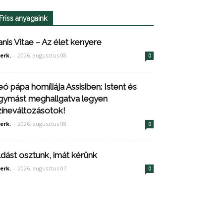
Friss anyagaink
anis Vitae – Az élet kenyere
erk.
-
2026. augusztus 08.
0
eó pápa homíliája Assisiben: Istent és
gymást meghallgatva legyen
zíneváltozásotok!
erk.
-
2026. augusztus 08.
0
ldást osztunk, imát kérünk
erk.
-
2026. augusztus 07.
0