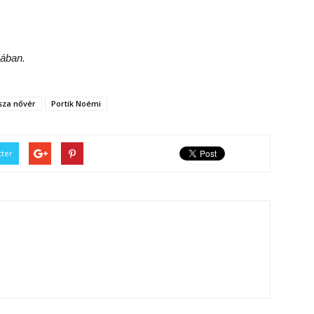
ában.
ssza nővér
Portik Noémi
tter