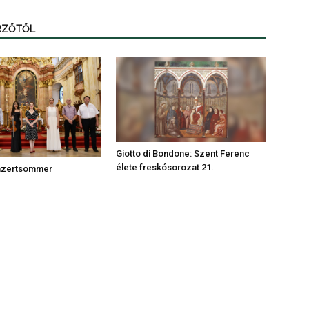
ERZŐTŐL
Giotto di Bondone: Szent Ferenc
élete freskósorozat 21.
nzertsommer