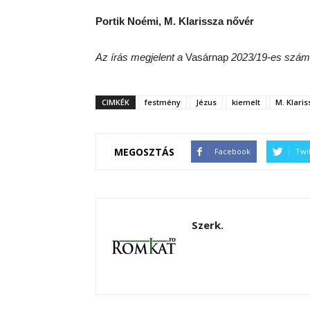
Portik Noémi, M. Klarissza nővér
Az írás megjelent a
Vasárnap
2023/19-es szám
CIMKÉK
festmény
Jézus
kiemelt
M. Klari
MEGOSZTÁS
Facebook
Twi
Szerk.