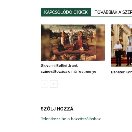
KAPCSOLÓDÓ CIKKEK
TOVÁBBIAK A SZ
Giovanni Bellini Urunk
színeváltozása című festménye
Banater Ko
SZÓLJ HOZZÁ
Jelentkezz be a hozzászóláshoz