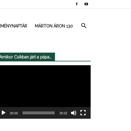
EMÉNYNAPTÁR
MÁRTON ÁRON 130
Amikor Csíkban járt a pápa…
deólejátszó
00:00
35:02