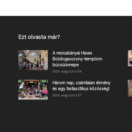
Ezt olvasta már?
A resicabányai Havas
Boldogasszony-templom
búcsúünnepe
2026. augusztus 04.
Három nap, számtalan élmény
és egy fantasztikus közösség!
2026. augusztus 07.