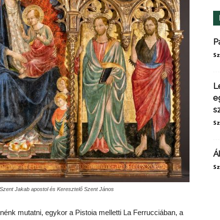
P
Sz
L
e
s
Sz
Á
Sz
 Szent Jakab apostol és Keresztelő Szent János
nénk mutatni, egykor a Pistoia melletti La Ferrucciában, a