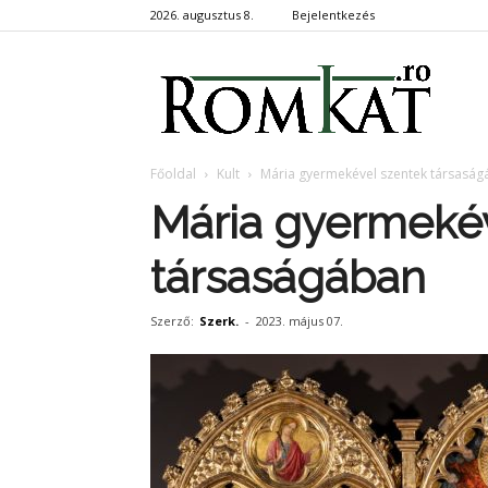
2026. augusztus 8.
Bejelentkezés
RomKa
Főoldal
Kult
Mária gyermekével szentek társasá
Mária gyermekév
társaságában
Szerző:
Szerk.
-
2023. május 07.