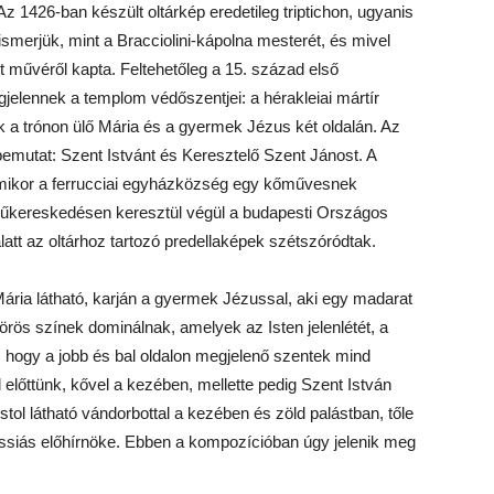
Az 1426-ban készült oltárkép eredetileg triptichon, ugyanis
 ismerjük, mint a Bracciolini-kápolna mesterét, és mivel
ott művéről kapta. Feltehetőleg a 15. század első
lennek a templom védőszentjei: a hérakleiai mártír
uk a trónon ülő Mária és a gyermek Jézus két oldalán. Az
 bemutat: Szent Istvánt és Keresztelő Szent Jánost. A
mikor a ferrucciai egyházközség egy kőművesnek
űkereskedésen keresztül végül a budapesti Országos
latt az oltárhoz tartozó predellaképek szétszóródtak.
ria látható, karján a gyermek Jézussal, aki egy madarat
örös színek dominálnak, amelyek az Isten jelenlétét, a
, hogy a jobb és bal oldalon megjelenő szentek mind
 előttünk, kővel a kezében, mellette pedig Szent István
stol látható vándorbottal a kezében és zöld palástban, tőle
ssiás előhírnöke. Ebben a kompozícióban úgy jelenik meg