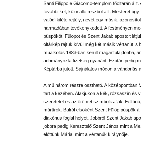
Santi Filippo e Giacomo-templom főoltárán állt. 
további két, különálló részből állt. Mesterét úgy
valódi kiléte rejtély, nevét egy másik, azonosít
harmadában tevékenykedett. A festményen megje
püspököt, Fülöpöt és Szent Jakab apostolt látj
oltárkép rajtuk kívül még két másik vértanút is
műalkotás 1883-ban került magántulajdonba, a
adományozta fizetség gyanánt. Ezután pedig m
Képtárba jutott. Sajnálatos módon a vándorlás a
A mű három részre osztható. A középpontban Má
tart a kezében. Alakjukon a kék, rózsaszín és v
szeretetet és az örömet szimbolizálják. Feltűnő
mártírok. Balról elsőként Szent Fülöp püspök áll
diakónus foglal helyet. Jobbról Szent Jakab apo
jobbra pedig Keresztelő Szent János mint a Me
előttünk Mária, mint a vértanúk királynője.