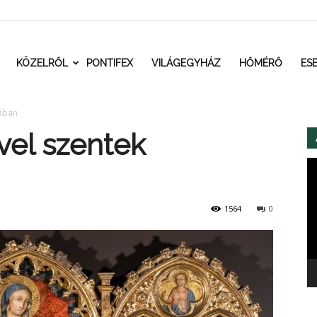
t.ro
KÖZELRŐL
PONTIFEX
VILÁGEGYHÁZ
HŐMÉRŐ
ES
gában
el szentek
Vi
1564
0