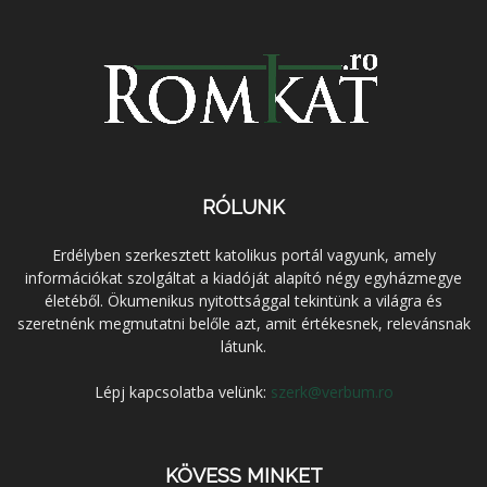
RÓLUNK
Erdélyben szerkesztett katolikus portál vagyunk, amely
információkat szolgáltat a kiadóját alapító négy egyházmegye
életéből. Ökumenikus nyitottsággal tekintünk a világra és
szeretnénk megmutatni belőle azt, amit értékesnek, relevánsnak
látunk.
Lépj kapcsolatba velünk:
szerk@verbum.ro
KÖVESS MINKET