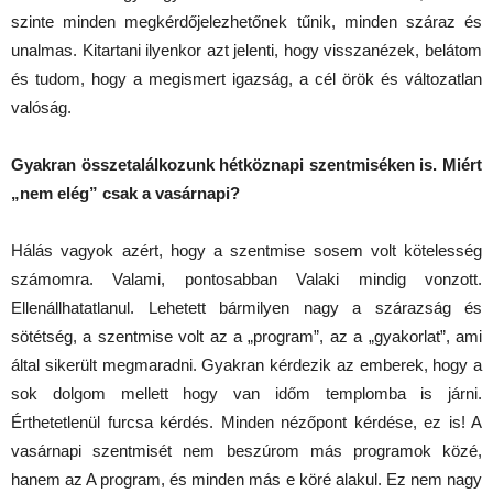
szinte minden megkérdőjelezhetőnek tűnik, minden száraz és
unalmas. Kitartani ilyenkor azt jelenti, hogy visszanézek, belátom
és tudom, hogy a megismert igazság, a cél örök és változatlan
valóság.
Gyakran összetalálkozunk hétköznapi szentmiséken is. Miért
„nem elég” csak a vasárnapi?
Hálás vagyok azért, hogy a szentmise sosem volt kötelesség
számomra. Valami, pontosabban Valaki mindig vonzott.
Ellenállhatatlanul. Lehetett bármilyen nagy a szárazság és
sötétség, a szentmise volt az a „program”, az a „gyakorlat”, ami
által sikerült megmaradni. Gyakran kérdezik az emberek, hogy a
sok dolgom mellett hogy van időm templomba is járni.
Érthetetlenül furcsa kérdés. Minden nézőpont kérdése, ez is! A
vasárnapi szentmisét nem beszúrom más programok közé,
hanem az A program, és minden más e köré alakul. Ez nem nagy