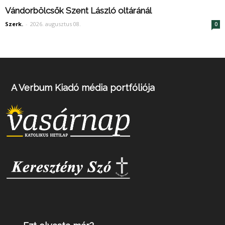
Vándorbölcsők Szent László oltáránál
Szerk.
-
2026. augusztus 08.
0
A Verbum Kiadó média portfóliója