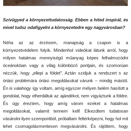
Szívügyed a környezettudatosság. Ebben a hited inspirál, és
mivel tudsz odafigyelni a környezetedre egy nagyvárosban?
Néha az az érzésem, manapság a csapon is a
környezetvédelem folyik. Mindenhol videókat látunk arról, hogy
milyen hatalmas mennyiségű műanyag képes felhalmozódni
óceánokban vagy a világ különböző pontjain, és szomorúan
nézzük, hogy „ellepi a földet”. Aztán szidjuk a rendszert s az
óriási problémára óriási megoldásokat várunk – mindig mástól.
Én is valahogy így voltam, amíg egyszer mélyen belém hasított a
gondolat, hogy elherdáltuk az ajándékot, nem vigyáztunk a földre.
És úgy éreztem, hogy amíg várom ezeket a hatalmas
megoldásokat, valamit tennem kell! Elkezdtem tudatosan
vásárolni ilyen szempontból, próbáltam feltérképezni, hogy hol mit
lehet csomagolásmentesen megvásárolni. És rájöttem, hogy