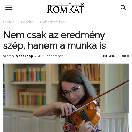
RomKat.ro
Főoldal
Közelről
Emberközelben
Nem csak az eredmény
szép, hanem a munka is
Szerző:
Vasárnap
-
2018. december 11.
2882
0