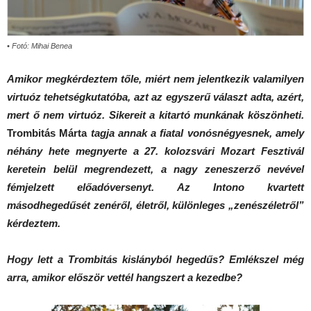
• Fotó: Mihai Benea
Amikor megkérdeztem tőle, miért nem jelentkezik valamilyen
virtuóz tehetségkutatóba, azt az egyszerű választ adta, azért,
mert ő nem virtuóz. Sikereit a kitartó munkának köszönheti.
Trombitás Márta
tagja annak a fiatal vonósnégyesnek, amely
néhány hete megnyerte a 27. kolozsvári Mozart Fesztivál
keretein belül megrendezett, a nagy zeneszerző nevével
fémjelzett előadóversenyt. Az Intono kvartett
másodhegedűsét zenéről, életről, különleges „zenészéletről”
kérdeztem.
Hogy lett a Trombitás kislányból hegedűs? Emlékszel még
arra, amikor először vettél hangszert a kezedbe?