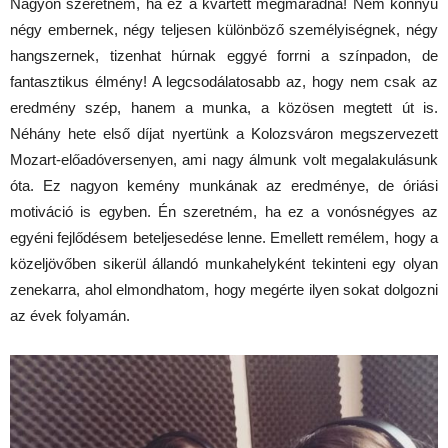
Nagyon szeretném, ha ez a kvartett megmaradna! Nem könnyű
négy embernek, négy teljesen különböző személyiségnek, négy
hangszernek, tizenhat húrnak eggyé forrni a színpadon, de
fantasztikus élmény! A legcsodálatosabb az, hogy nem csak az
eredmény szép, hanem a munka, a közösen megtett út is.
Néhány hete első díjat nyertünk a Kolozsváron megszervezett
Mozart-előadóversenyen, ami nagy álmunk volt megalakulásunk
óta. Ez nagyon kemény munkának az eredménye, de óriási
motiváció is egyben. Én szeretném, ha ez a vonósnégyes az
egyéni fejlődésem beteljesedése lenne. Emellett remélem, hogy a
közeljövőben sikerül állandó munkahelyként tekinteni egy olyan
zenekarra, ahol elmondhatom, hogy megérte ilyen sokat dolgozni
az évek folyamán.