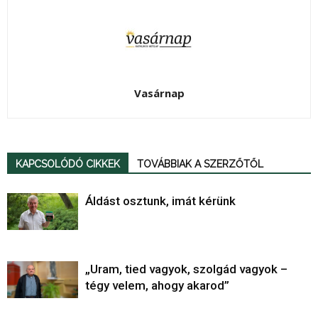
Vasárnap
KAPCSOLÓDÓ CIKKEK
TOVÁBBIAK A SZERZŐTŐL
Áldást osztunk, imát kérünk
„Uram, tied vagyok, szolgád vagyok –
tégy velem, ahogy akarod”