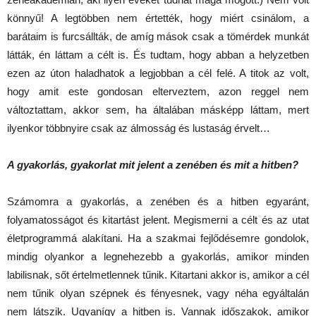
könnyű! A legtöbben nem értették, hogy miért csinálom, a
barátaim is furcsállták, de amíg mások csak a tömérdek munkát
látták, én láttam a célt is. És tudtam, hogy abban a helyzetben
ezen az úton haladhatok a legjobban a cél felé. A titok az volt,
hogy amit este gondosan elterveztem, azon reggel nem
változtattam, akkor sem, ha általában másképp láttam, mert
ilyenkor többnyire csak az álmosság és lustaság érvelt…
A
gyakorlás, gyakorlat mit jelent a zenében és mit a hitben?
Számomra a gyakorlás, a zenében és a hitben egyaránt,
folyamatosságot és kitartást jelent. Megismerni a célt és az utat
életprogrammá alakítani. Ha a szakmai fejlődésemre gondolok,
mindig olyankor a legnehezebb a gyakorlás, amikor minden
labilisnak, sőt értelmetlennek tűnik. Kitartani akkor is, amikor a cél
nem tűnik olyan szépnek és fényesnek, vagy néha egyáltalán
nem látszik. Ugyanígy a hitben is. Vannak időszakok, amikor