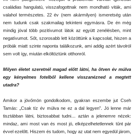
családias hangulatú, visszafogottnak nem mondható viták, ami
valahol természetes. 22 év (nem akármilyen) ismeretség után
nem tudunk csak szakmailag tekinteni egymásra. De én még
mindig jóval több pozitívumot látok az együtt zenélésben, mint
negatívumot. Sőt, szorosabb lett közöttünk a kapcsolat, hiszen a
próbák miatt szinte naponta találkozunk, ami addig azért távolról
sem volt így, miután elköltöztünk otthonról.
Milyen életet szeretnél magad előtt látni, ha ötven év múlva
egy kényelmes fotelből kellene visszanézned a megtett
utadra?
Amikor a jövőmön gondolkodom, gyakran eszembe jut Cseh
Tamás: „Csak tíz év múlva ne ez a dal legyen”. Jó lenne már
tisztábban látni, biztosabbat tudni… aztán a jelenemre nézek:
mindaz, ami most van és most jó, elképzelhetetlennek tűnt pár
évvel ezelőtt. Hiszem és tudom, hogy az utat nem egyedül járom,