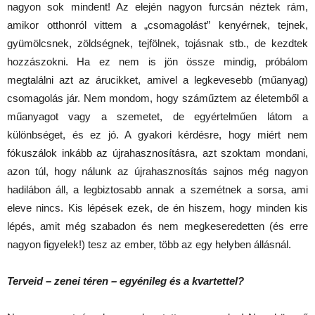
nagyon sok mindent! Az elején nagyon furcsán néztek rám,
amikor otthonról vittem a „csomagolást” kenyérnek, tejnek,
gyümölcsnek, zöldségnek, tejfölnek, tojásnak stb., de kezdtek
hozzászokni. Ha ez nem is jön össze mindig, próbálom
megtalálni azt az árucikket, amivel a legkevesebb (műanyag)
csomagolás jár. Nem mondom, hogy száműztem az életemből a
műanyagot vagy a szemetet, de egyértelműen látom a
különbséget, és ez jó. A gyakori kérdésre, hogy miért nem
fókuszálok inkább az újrahasznosításra, azt szoktam mondani,
azon túl, hogy nálunk az újrahasznosítás sajnos még nagyon
hadilábon áll, a legbiztosabb annak a szemétnek a sorsa, ami
eleve nincs. Kis lépések ezek, de én hiszem, hogy minden kis
lépés, amit még szabadon és nem megkeseredetten (és erre
nagyon figyelek!) tesz az ember, több az egy helyben állásnál.
Terveid – zenei téren – egyénileg és a kvartettel?