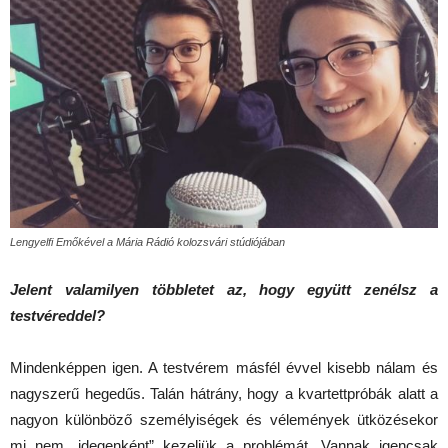
Lengyelfi Emőkével a Mária Rádió kolozsvári stúdiójában
Jelent valamilyen többletet az, hogy együtt zenélsz a
testvéreddel?
Mindenképpen igen. A testvérem másfél évvel kisebb nálam és
nagyszerű hegedűs. Talán hátrány, hogy a kvartettpróbák alatt a
nagyon különböző személyiségek és vélemények ütközésekor
mi nem „idegenként” kezeljük a problémát. Vannak igencsak