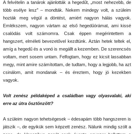
A felvételin a tanárok ajánlották a hegedűt, „most nehezebb, de
több esélye lesz” – mondták. Nekem mindegy volt, a szüleim
hozták meg végül a döntést, amiért nagyon hálás vagyok.
Emlékszem, nagyon vártam az első hegedűórámat, ami kissé
csalódás volt számomra. Csak éppen megérintettem a
hangszert, elméleti bevezetővel kezdtünk. Aztán hetek teltek el,
amíg a hegedű és a vonó is megállt a kezemben. De szerencsés
voltam, mert sosem untam. Felfogtam, hogy ez kicsit lassabban
megy, mint amire számítottam, de tudtam, hogy a legjobb, ha azt
csinálom, amit mondanak – és éreztem, hogy jó kezekben
vagyok.
Volt zenész példaképed a családban vagy olyasvalaki, aki
erre az útra ösztönzött?
A szüleim nagyon tehetségesek – édesapám több hangszeren is
játszik –, de egyikük sem képzett zenész. Nálunk mindig szólt a