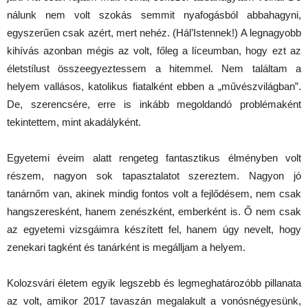
nálunk nem volt szokás semmit nyafogásból abbahagyni,
egyszerűen csak azért, mert nehéz. (Hál’Istennek!) A legnagyobb
kihívás azonban mégis az volt, főleg a líceumban, hogy ezt az
életstílust összeegyeztessem a hitemmel. Nem találtam a
helyem vallásos, katolikus fiatalként ebben a „művészvilágban”.
De, szerencsére, erre is inkább megoldandó problémaként
tekintettem, mint akadályként.
Egyetemi éveim alatt rengeteg fantasztikus élményben volt
részem, nagyon sok tapasztalatot szereztem. Nagyon jó
tanárnőm van, akinek mindig fontos volt a fejlődésem, nem csak
hangszeresként, hanem zenészként, emberként is. Ő nem csak
az egyetemi vizsgáimra készített fel, hanem úgy nevelt, hogy
zenekari tagként és tanárként is megálljam a helyem.
Kolozsvári életem egyik legszebb és legmeghatározóbb pillanata
az volt, amikor 2017 tavaszán megalakult a vonósnégyesünk,