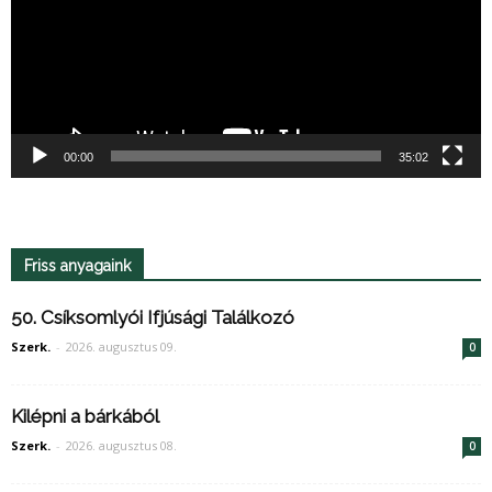
00:00
35:02
Friss anyagaink
50. Csíksomlyói Ifjúsági Találkozó
Szerk.
-
2026. augusztus 09.
0
Kilépni a bárkából
Szerk.
-
2026. augusztus 08.
0