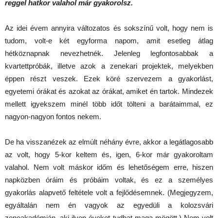
reggel hatkor valahol már gyakorolsz.
Az idei évem annyira változatos és sokszínű volt, hogy nem is
tudom, volt-e két egyforma napom, amit esetleg átlag
hétköznapnak nevezhetnék. Jelenleg legfontosabbak a
kvartettpróbák, illetve azok a zenekari projektek, melyekben
éppen részt veszek. Ezek köré szervezem a gyakorlást,
egyetemi órákat és azokat az órákat, amiket én tartok. Mindezek
mellett igyekszem minél több időt tölteni a barátaimmal, ez
nagyon-nagyon fontos nekem.
De ha visszanézek az elmúlt néhány évre, akkor a legátlagosabb
az volt, hogy 5-kor keltem és, igen, 6-kor már gyakoroltam
valahol. Nem volt máskor időm és lehetőségem erre, hiszen
napközben óráim és próbáim voltak, és ez a személyes
gyakorlás alapvető feltétele volt a fejlődésemnek. (Megjegyzem,
egyáltalán nem én vagyok az egyedüli a kolozsvári
zeneakadémián, aki ilyen éveket tudhat maga mögött.) Nem volt