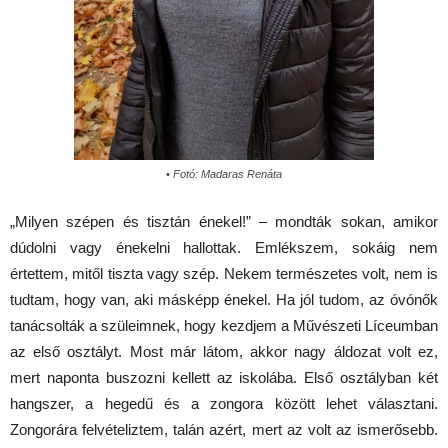
• Fotó: Madaras Renáta
„
Milyen szépen és tisztán énekel!” – mondták sokan, amikor
dúdolni vagy énekelni hallottak. Emlékszem, sokáig nem
értettem, mitől tiszta vagy szép. Nekem természetes volt, nem is
tudtam, hogy van, aki másképp énekel. Ha jól tudom, az óvónők
tanácsolták a szüleimnek, hogy kezdjem a Művészeti Líceumban
az első osztályt. Most már látom, akkor nagy áldozat volt ez,
mert naponta buszozni kellett az iskolába. Első osztályban két
hangszer, a hegedű és a zongora között lehet választani.
Zongorára felvételiztem, talán azért, mert az volt az ismerősebb.