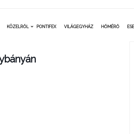
t.ro
KÖZELRŐL
PONTIFEX
VILÁGEGYHÁZ
HŐMÉRŐ
ES
gybányán