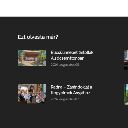
Ezt olvasta már?
Búcsúünnepet tartottak
Alsócsernátonban
2026. augusztus 05.
Radna – Zarándoklat a
Kegyelmek Anyjához
2026. augusztus 07.