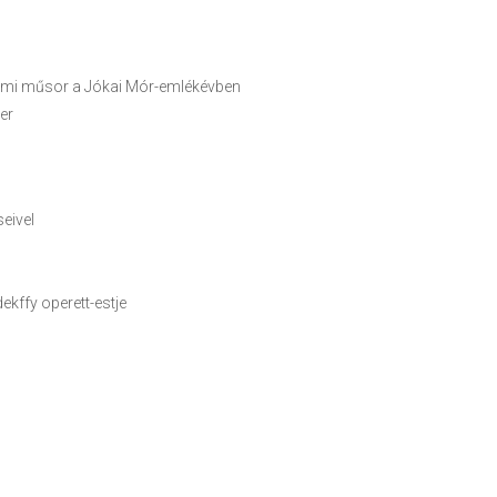
dalmi műsor a Jókai Mór-emlékévben
er
eivel
kffy operett-estje