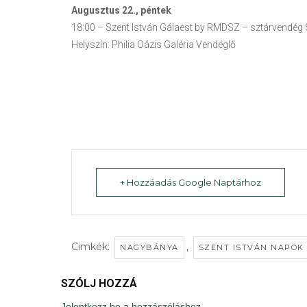
Augusztus 22., péntek
18:00 – Szent István Gálaest by RMDSZ – sztárvendég
Helyszín: Philia Oázis Galéria Vendéglő
+ Hozzáadás Google Naptárhoz
Cimkék:
,
NAGYBÁNYA
SZENT ISTVÁN NAPOK
SZÓLJ HOZZÁ
Jelentkezz be a hozzászóláshoz