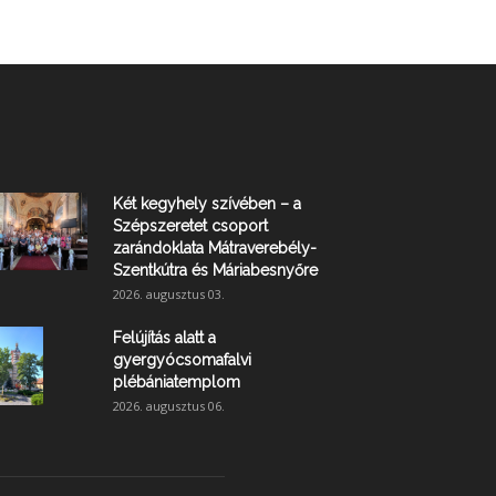
Két kegyhely szívében – a
Szépszeretet csoport
zarándoklata Mátraverebély-
Szentkútra és Máriabesnyőre
2026. augusztus 03.
Felújítás alatt a
gyergyócsomafalvi
plébániatemplom
2026. augusztus 06.