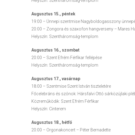
Helyszín: Szentháromság-templom
Augusztus 15., péntek
19:00 – Ünnepi szentmise Nagyboldogasszony ünnep
20:00 – Zongora és szaxofon hangverseny – Mares H
Helyszín: Szentháromság-templom
Augusztus 16., szombat
20:00 – Szent Efrém Férfikar fellépése
Helyszín: Szentháromság-templom
Augusztus 17., vasárnap
18:00 – Szentmise Szent István tiszteletére
Főcelebráns és szónok: Hársfalvi Ottó sárközújlaki pl
Közreműködik: Szent Efrém Férfikar
Helyszín: Cinterem
Augusztus 18., hétfő
20:00 – Orgonakoncert – Péter Bernadette