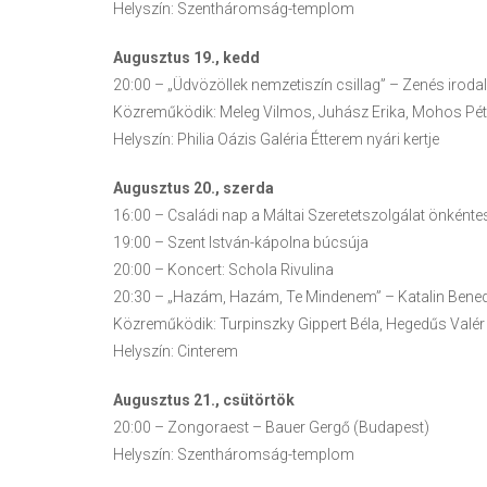
Helyszín: Szentháromság-templom
Augusztus 19., kedd
20:00 – „Üdvözöllek nemzetiszín csillag” – Zenés iro
Közreműködik: Meleg Vilmos, Juhász Erika, Mohos Pét
Helyszín: Philia Oázis Galéria Étterem nyári kertje
Augusztus 20., szerda
16:00 – Családi nap a Máltai Szeretetszolgálat önkéntes
19:00 – Szent István-kápolna búcsúja
20:00 – Koncert: Schola Rivulina
20:30 – „Hazám, Hazám, Te Mindenem” – Katalin Benede
Közreműködik: Turpinszky Gippert Béla, Hegedűs Valér
Helyszín: Cinterem
Augusztus 21., csütörtök
20:00 – Zongoraest – Bauer Gergő (Budapest)
Helyszín: Szentháromság-templom