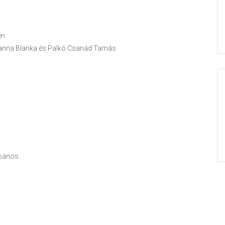
én
anna Blanka és Palkó Csanád Tamás
ébános