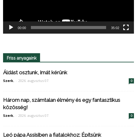
00:00
35:02
Friss anyagaink
Áldást osztunk, imát kérünk
Szerk.
-
2026. augusztus 07.
0
Három nap, számtalan élmény és egy fantasztikus
közösség!
Szerk.
-
2026. augusztus 07.
0
Leó pápa Assisiben a fiatalokhoz: Építsünk