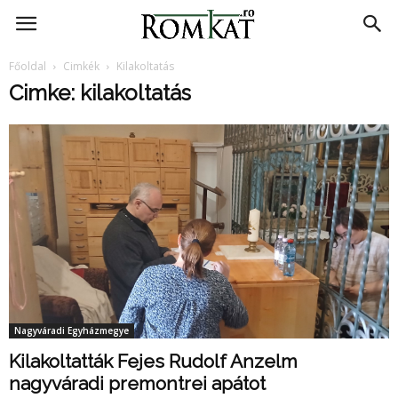
RomKat.ro
Főoldal
Cimkék
Kilakoltatás
Cimke: kilakoltatás
Nagyváradi Egyházmegye
Kilakoltatták Fejes Rudolf Anzelm
nagyváradi premontrei apátot