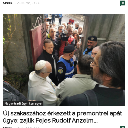
Szerk.
-
2026. május 27.
0
Nagyváradi Egyházmegye
Új szakaszához érkezett a premontrei apát
ügye: zajlik Fejes Rudolf Anzelm...
Szerk.
-
2026. április 14.
0