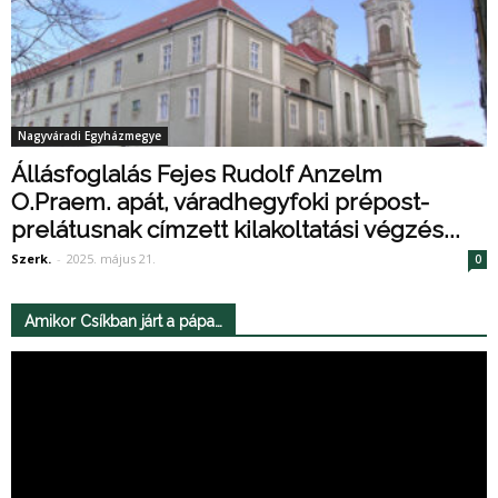
Nagyváradi Egyházmegye
Állásfoglalás Fejes Rudolf Anzelm
O.Praem. apát, váradhegyfoki prépost-
prelátusnak címzett kilakoltatási végzés...
Szerk.
-
2025. május 21.
0
Amikor Csíkban járt a pápa…
Videólejátszó