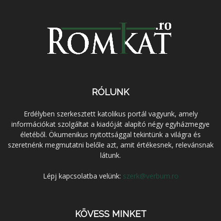
RÓLUNK
Erdélyben szerkesztett katolikus portál vagyunk, amely
információkat szolgáltat a kiadóját alapító négy egyházmegye
életéből. Ökumenikus nyitottsággal tekintünk a világra és
szeretnénk megmutatni belőle azt, amit értékesnek, relevánsnak
látunk.
Lépj kapcsolatba velünk:
szerk@verbum.ro
KÖVESS MINKET