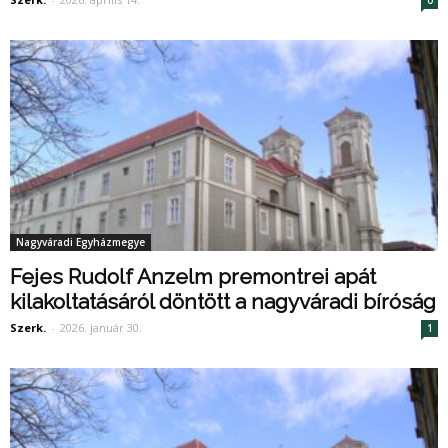
Nagyváradi Egyházmegye
Fejes Rudolf Anzelm premontrei apát
kilakoltatásáról döntött a nagyváradi bíróság
Szerk.
-
2026. január 30.
1