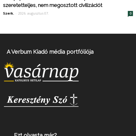
szeretetteljes, nem megosztott civilizációt
Szerk.
-
2026. augusztus 07.
0
A Verbum Kiadó média portfóliója
Ezt olvasta már?