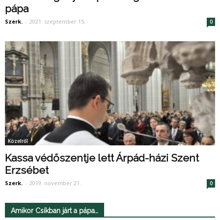
pápa
Szerk.
-
2021. szeptember 15.
0
Közelről
Kassa védőszentje lett Árpád-házi Szent
Erzsébet
Szerk.
-
2019. november 21.
0
Amikor Csíkban járt a pápa…