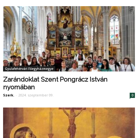
Gyulafehérvári Főegyházmegye
Zarándoklat Szent Pongrácz István
nyomában
Szerk.
-
2024. szeptember 09.
0