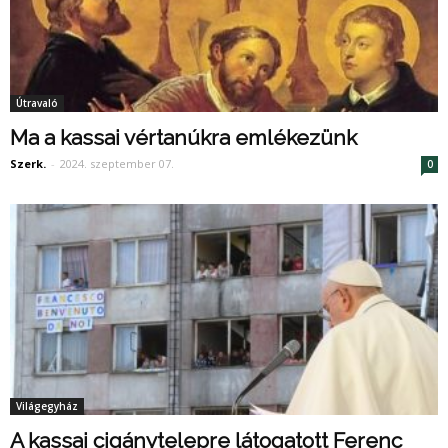
Útravaló
Ma a kassai vértanúkra emlékezünk
Szerk.
-
2024. szeptember 07.
0
Világegyház
A kassai cigánytelepre látogatott Ferenc