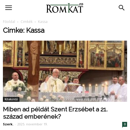
RomKat.ro
Főoldal
Cimkék
Kassa
Cimke: Kassa
Kitekintő
Miben ad példát Szent Erzsébet a 21.
század emberének?
Szerk.
-
2025. november 19.
0