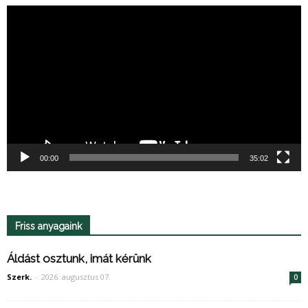
Videólejátszó
00:00
35:02
Friss anyagaink
Áldást osztunk, imát kérünk
Szerk.
-
2026. augusztus 07.
0