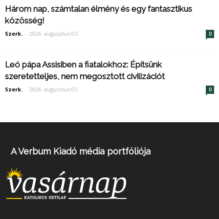
Három nap, számtalan élmény és egy fantasztikus
közösség!
Szerk.
-
2026. augusztus 07.
0
Leó pápa Assisiben a fiatalokhoz: Építsünk
szeretetteljes, nem megosztott civilizációt
Szerk.
-
2026. augusztus 07.
0
A Verbum Kiadó média portfóliója