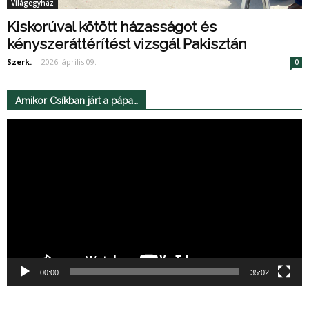
Világegyház
Kiskorúval kötött házasságot és
kényszeráttérítést vizsgál Pakisztán
Szerk.
-
2026. április 09.
0
Amikor Csíkban járt a pápa…
Videólejátszó
00:00
35:02