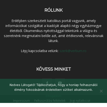
RÓLUNK
Erdélyben szerkesztett katolikus portál vagyunk, amely
információkat szolgáltat a kiadóját alapító négy egyházmegye
életéből. Ökumenikus nyitottsággal tekintünk a világra és
szeretnénk megmutatni belőle azt, amit értékesnek, relevánsnak
látunk.
Lépj kapcsolatba velünk:
szerk@verbum.ro
KÖVESS MINKET
Kedves Látogató! Tájékoztatjuk, hogy a honlap felhasználói
élmény fokozásának érdekében sütiket alkalmazunk.
Elfogadom
Impresszum
Felhasználási feltételek
Jogi nyilatkozat
Adatvédelem
Médiaajánlat
Kapcsolat