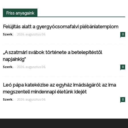
Friss anyagaink
Felújítás alatt a gyergyócsomafalvi plébániatemplom
Szerk.
-
2026. augusztus 06.
0
„A szatmári svábok története a betelepítéstől
napjainkig”
Szerk.
-
2026. augusztus 06.
0
Leó pápa katekézise az egyház imádságáról: az ima
megszenteli mindennapi életünk idejét
Szerk.
-
2026. augusztus 06.
0