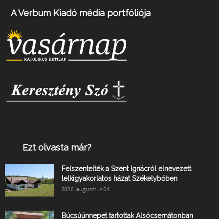
A Verbum Kiadó média portfóliója
Ezt olvasta már?
Felszentelték a Szent Ignácról elnevezett
lelkigyakorlatos házat Székelybőben
2026. augusztus 04.
Búcsúünnepet tartottak Alsócsernátonban