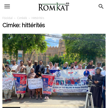
RomKat.ro
Főoldal
Cimkék
Hittérítés
Cimke: hittérítés