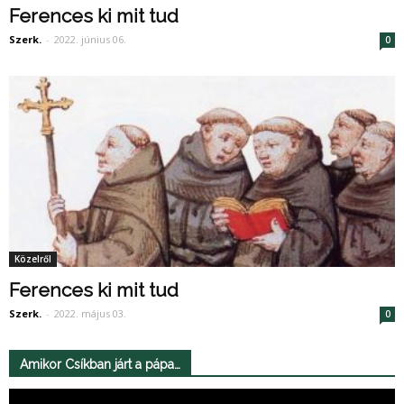
Ferences ki mit tud
Szerk.
-
2022. június 06.
0
Közelről
Ferences ki mit tud
Szerk.
-
2022. május 03.
0
Amikor Csíkban járt a pápa…
Videólejátszó