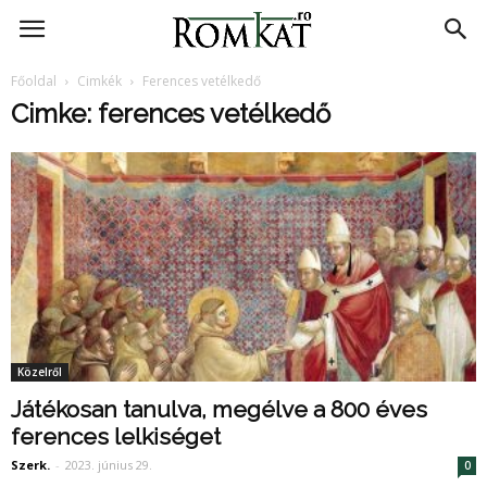
RomKat.ro
Főoldal
Cimkék
Ferences vetélkedő
Cimke: ferences vetélkedő
Közelről
Játékosan tanulva, megélve a 800 éves
ferences lelkiséget
Szerk.
-
2023. június 29.
0