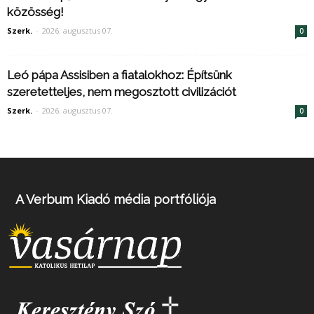
közösség!
Szerk.
-
2026. augusztus 07.
0
Leó pápa Assisiben a fiatalokhoz: Építsünk
szeretetteljes, nem megosztott civilizációt
Szerk.
-
2026. augusztus 07.
0
A Verbum Kiadó média portfóliója