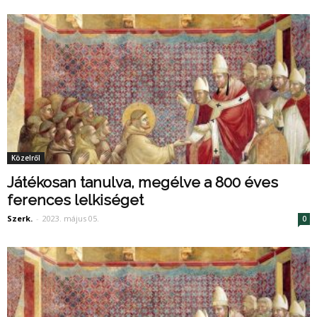
Közelről
Játékosan tanulva, megélve a 800 éves
ferences lelkiséget
Szerk.
-
2023. május 05.
0