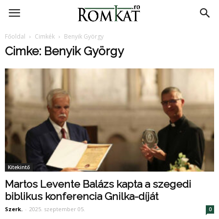
RomKat.ro
Főoldal
Cimkék
Benyik György
Cimke: Benyik György
Kitekintő
Martos Levente Balázs kapta a szegedi
biblikus konferencia Gnilka-díját
Szerk.
-
2025. szeptember 05.
0