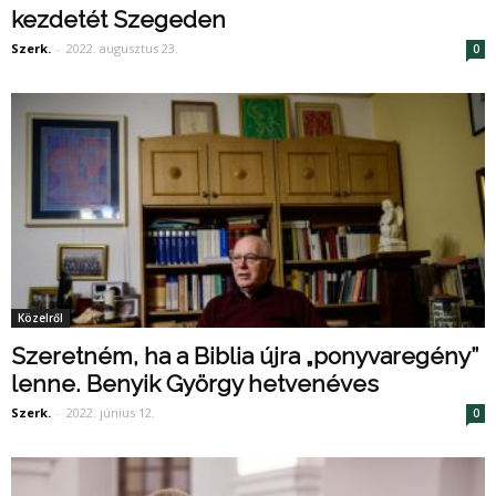
kezdetét Szegeden
Szerk.
-
2022. augusztus 23.
0
Közelről
Szeretném, ha a Biblia újra „ponyvaregény”
lenne. Benyik György hetvenéves
Szerk.
-
2022. június 12.
0