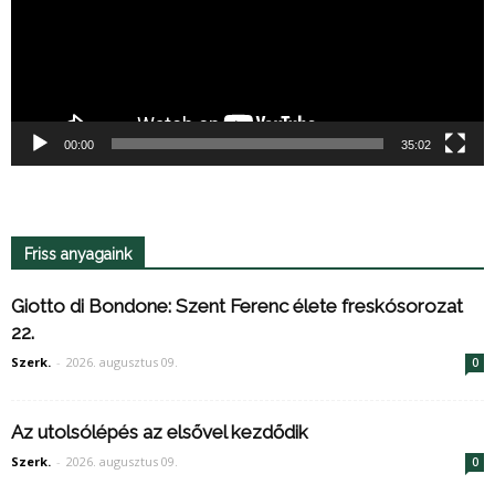
00:00
35:02
Friss anyagaink
Giotto di Bondone: Szent Ferenc élete freskósorozat
22.
Szerk.
-
2026. augusztus 09.
0
Az utolsólépés az elsővel kezdődik
Szerk.
-
2026. augusztus 09.
0