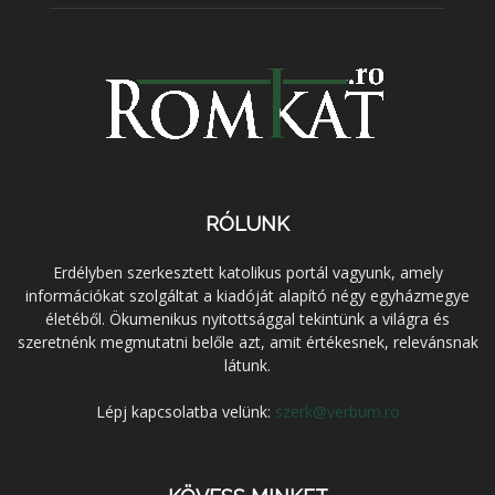
RÓLUNK
Erdélyben szerkesztett katolikus portál vagyunk, amely
információkat szolgáltat a kiadóját alapító négy egyházmegye
életéből. Ökumenikus nyitottsággal tekintünk a világra és
szeretnénk megmutatni belőle azt, amit értékesnek, relevánsnak
látunk.
Lépj kapcsolatba velünk:
szerk@verbum.ro