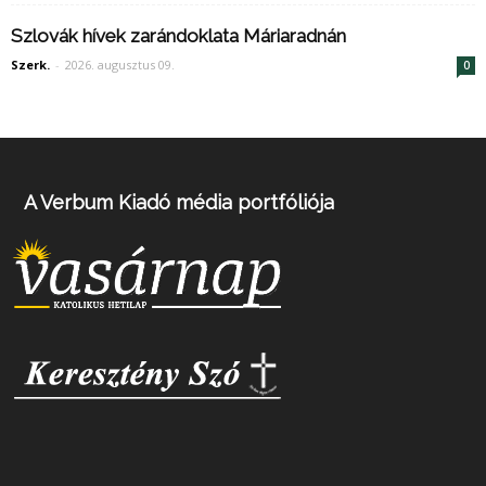
Szlovák hívek zarándoklata Máriaradnán
Szerk.
-
2026. augusztus 09.
0
A Verbum Kiadó média portfóliója