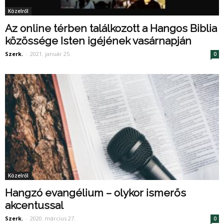
Közelről
Az online térben találkozott a Hangos Biblia
közössége Isten igéjének vasárnapján
Szerk.
-
2021. január 25.
0
Közelről
Hangzó evangélium – olykor ismerős
akcentussal
Szerk.
-
2020. március 27.
0