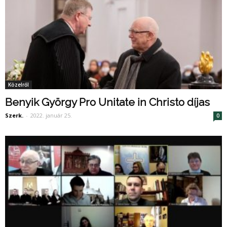
Közelről
Benyik György Pro Unitate in Christo díjas
Szerk.
-
2022. január 25.
0