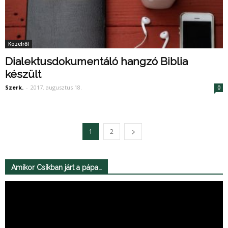
Közelről
Dialektusdokumentáló hangzó Biblia
készült
Szerk.
-
2017. augusztus 18.
0
1
2
Amikor Csíkban járt a pápa…
Videólejátszó