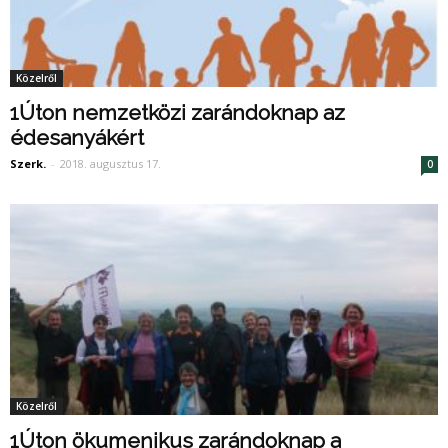
Közelről
1Úton nemzetközi zarándoknap az
édesanyákért
Szerk.
-
2018. augusztus 17.
0
Közelről
1Úton ökumenikus zarándoknap a