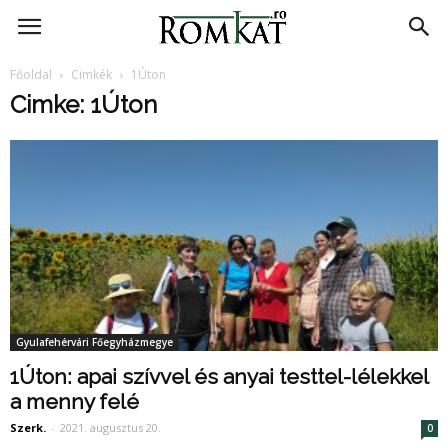
RomKat.ro
Főoldal
Cimkék
1Úton
Cimke: 1Úton
Gyulafehérvári Főegyházmegye
1Úton: apai szívvel és anyai testtel-lélekkel
a menny felé
Szerk.
-
2021. augusztus 20.
0