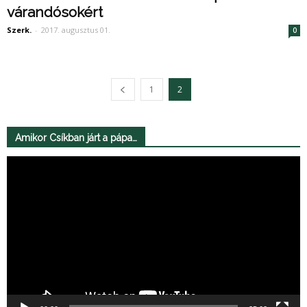
várandósokért
Szerk.
-
2017. augusztus 01.
0
1
2
Amikor Csíkban járt a pápa…
Videólejátszó