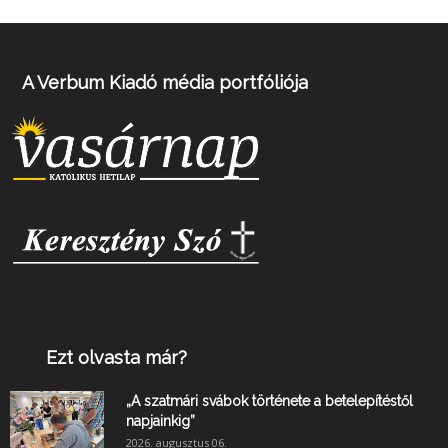
A Verbum Kiadó média portfóliója
Ezt olvasta már?
„A szatmári svábok története a betelepítéstől
napjainkig”
2026. augusztus 06.