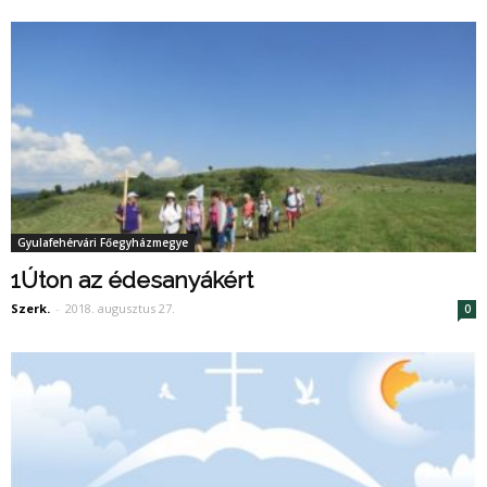
Gyulafehérvári Főegyházmegye
1Úton az édesanyákért
Szerk.
-
2018. augusztus 27.
0