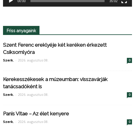
00:00
35:02
Friss anyagaink
Szent Ferenc ereklyéje két keréken érkezett
Csíksomlyóra
Szerk.
-
2026. augusztus 08.
0
Kerekesszékesek a múzeumban: visszavárják
tanácsadóként is
Szerk.
-
2026. augusztus 08.
0
Panis Vitae – Az élet kenyere
Szerk.
-
2026. augusztus 08.
0