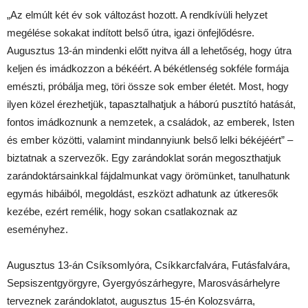
„Az elmúlt két év sok változást hozott. A rendkívüli helyzet
megélése sokakat indított belső útra, igazi önfejlődésre.
Augusztus 13-án mindenki előtt nyitva áll a lehetőség, hogy útra
keljen és imádkozzon a békéért. A békétlenség sokféle formája
emészti, próbálja meg, töri össze sok ember életét. Most, hogy
ilyen közel érezhetjük, tapasztalhatjuk a háború pusztító hatását,
fontos imádkoznunk a nemzetek, a családok, az emberek, Isten
és ember közötti, valamint mindannyiunk belső lelki békéjéért” –
biztatnak a szervezők. Egy zarándoklat során megoszthatjuk
zarándoktársainkkal fájdalmunkat vagy örömünket, tanulhatunk
egymás hibáiból, megoldást, eszközt adhatunk az útkeresők
kezébe, ezért remélik, hogy sokan csatlakoznak az
eseményhez.
Augusztus 13-án Csíksomlyóra, Csíkkarcfalvára, Futásfalvára,
Sepsiszentgyörgyre, Gyergyószárhegyre, Marosvásárhelyre
terveznek zarándoklatot, augusztus 15-én Kolozsvárra,