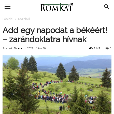
RomKat.ro
Főoldal
Közelről
Add egy napodat a békéért!
– zarándoklatra hívnak
Szerző:
Szerk.
-
2022. július 30.
2147
0