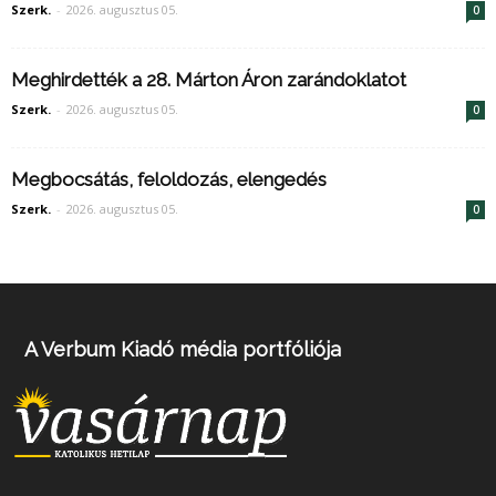
Szerk.
-
2026. augusztus 05.
0
Meghirdették a 28. Márton Áron zarándoklatot
Szerk.
-
2026. augusztus 05.
0
Megbocsátás, feloldozás, elengedés
Szerk.
-
2026. augusztus 05.
0
A Verbum Kiadó média portfóliója