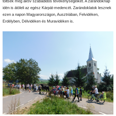
töltsék meg aktív szabadidős tevékenységeiket. A zarándoknap
idén is átöleli az egész Kárpát-medencét. Zarándoklatok lesznek
ezen a napon Magyarországon, Ausztriában, Felvidéken,
Erdélyben, Délvidéken és Muravidéken is.