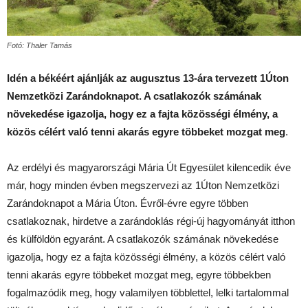
Fotó: Thaler Tamás
Idén a békéért ajánlják az augusztus 13-ára tervezett 1Úton
Nemzetközi Zarándoknapot. A csatlakozók számának
növekedése igazolja, hogy ez a fajta közösségi élmény, a
közös célért való tenni akarás egyre többeket mozgat meg
.
Az erdélyi és magyarországi Mária Út Egyesület kilencedik éve
már, hogy minden évben megszervezi az 1Úton Nemzetközi
Zarándoknapot a Mária Úton. Évről-évre egyre többen
csatlakoznak, hirdetve a zarándoklás régi-új hagyományát itthon
és külföldön egyaránt. A csatlakozók számának növekedése
igazolja, hogy ez a fajta közösségi élmény, a közös célért való
tenni akarás egyre többeket mozgat meg, egyre többekben
fogalmazódik meg, hogy valamilyen többlettel, lelki tartalommal