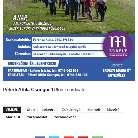
P
éterfi Attila-Csongor
1Úton koordinátor
CIMKÉK
1Úton
békéért
Csíksomlyó
kiemelt
közelről
Mária Út
zarándoklat
zarándoknap