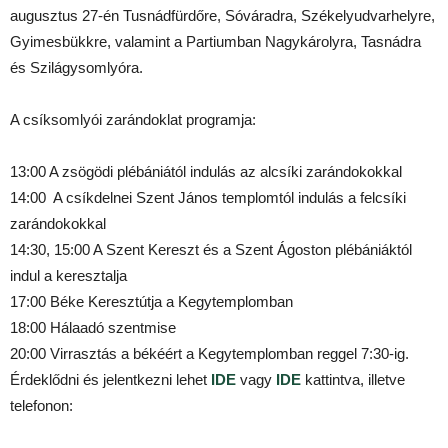
augusztus 27-én Tusnádfürdőre, Sóváradra, Székelyudvarhelyre,
Gyimesbükkre, valamint a Partiumban Nagykárolyra, Tasnádra
és Szilágysomlyóra.
A csíksomlyói zarándoklat programja:
13:00 A zsögödi plébániától indulás az alcsíki zarándokokkal
14:00 A csíkdelnei Szent János templomtól indulás a felcsíki
zarándokokkal
14:30, 15:00 A Szent Kereszt és a Szent Ágoston plébániáktól
indul a keresztalja
17:00 Béke Keresztútja a Kegytemplomban
18:00 Hálaadó szentmise
20:00 Virrasztás a békéért a Kegytemplomban reggel 7:30-ig.
Érdeklődni és jelentkezni lehet
IDE
vagy
IDE
kattintva, illetve
telefonon: