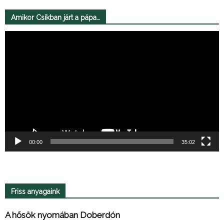
Amikor Csíkban járt a pápa…
Videólejátszó
00:00
35:02
Friss anyagaink
A hősök nyomában Doberdón