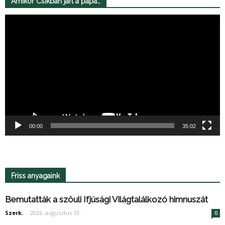
Amikor Csíkban járt a pápa…
Videólejátszó
00:00
35:02
Friss anyagaink
Bemutatták a szöuli Ifjúsági Világtalálkozó himnuszát
Szerk.
-
2026. augusztus 10.
0