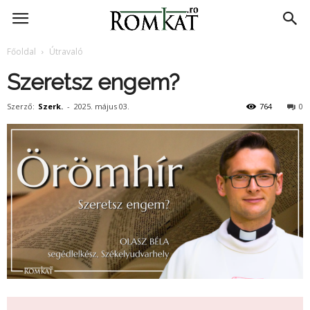
RomKat.ro
Főoldal
Útravaló
Szeretsz engem?
Szerző:
Szerk.
-
2025. május 03.
764
0