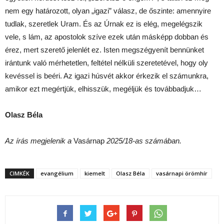
nem egy határozott, olyan „igazi” válasz, de őszinte: amennyire
tudlak, szeretlek Uram. És az Úrnak ez is elég, megelégszik
vele, s lám, az apostolok szíve ezek után másképp dobban és
érez, mert szerető jelenlét ez. Isten megszégyenít bennünket
irántunk való mérhetetlen, feltétel nélküli szeretetével, hogy oly
kevéssel is beéri. Az igazi húsvét akkor érkezik el számunkra,
amikor ezt megértjük, elhisszük, megéljük és továbbadjuk…
Olasz Béla
Az írás megjelenik a
Vasárnap
2025/18-as számában.
CIMKÉK
evangélium
kiemelt
Olasz Béla
vasárnapi örömhír