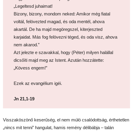
„Legeltesd juhaimat!
Bizony, bizony, mondom neked: Amikor még fiatal
voltál, felövezted magad, és oda mentél, ahova
akartál. De ha majd megöregszel, kiterjeszted
karjaidat. Más fog felövezni téged, és oda visz, ahova
nem akarod.”
Azt jelezte e szavakkal, hogy (Péter) milyen halállal
dicsőíti majd meg az Istent. Azután hozzátette:
„Kövess engem!”
Ezek az evangélium igéi.
Jn 21,1-19
Visszaköszönő keserűség, el nem múló csalódottság, érthetetlen
„nincs mit tenni” hangulat, hamis remény délibábja – talán