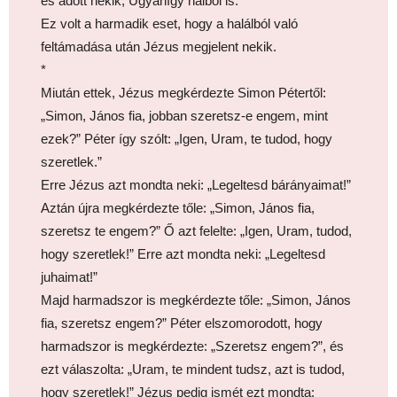
és adott nekik, Ugyanígy halból is.
Ez volt a harmadik eset, hogy a halálból való
feltámadása után Jézus megjelent nekik.
*
Miután ettek, Jézus megkérdezte Simon Pétertől:
„Simon, János fia, jobban szeretsz-e engem, mint
ezek?” Péter így szólt: „Igen, Uram, te tudod, hogy
szeretlek.”
Erre Jézus azt mondta neki: „Legeltesd bárányaimat!”
Aztán újra megkérdezte tőle: „Simon, János fia,
szeretsz te engem?” Ő azt felelte: „Igen, Uram, tudod,
hogy szeretlek!” Erre azt mondta neki: „Legeltesd
juhaimat!”
Majd harmadszor is megkérdezte tőle: „Simon, János
fia, szeretsz engem?” Péter elszomorodott, hogy
harmadszor is megkérdezte: „Szeretsz engem?”, és
ezt válaszolta: „Uram, te mindent tudsz, azt is tudod,
hogy szeretlek!” Jézus pedig ismét ezt mondta: