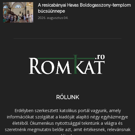
A resicabányai Havas Boldogasszony-templom
búcsúünnepe
2026. augusztus 04.
RÓLUNK
Erdélyben szerkesztett katolikus portál vagyunk, amely
információkat szolgáltat a kiadóját alapító négy egyházmegye
életéből. Ökumenikus nyitottsággal tekintünk a világra és
szeretnénk megmutatni belőle azt, amit értékesnek, relevánsnak