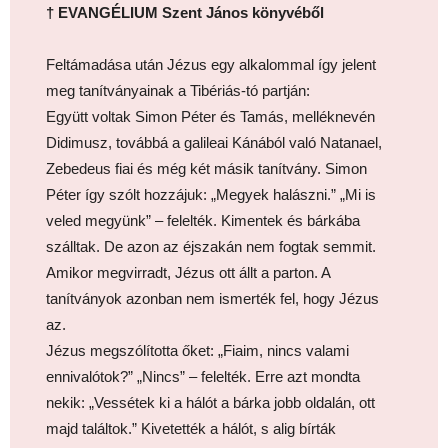
† EVANGÉLIUM Szent János könyvéből
Feltámadása után Jézus egy alkalommal így jelent
meg tanítványainak a Tibériás-tó partján:
Együtt voltak Simon Péter és Tamás, melléknevén
Didimusz, továbbá a galileai Kánából való Natanael,
Zebedeus fiai és még két másik tanítvány. Simon
Péter így szólt hozzájuk: „Megyek halászni.” „Mi is
veled megyünk” – felelték. Kimentek és bárkába
szálltak. De azon az éjszakán nem fogtak semmit.
Amikor megvirradt, Jézus ott állt a parton. A
tanítványok azonban nem ismerték fel, hogy Jézus
az.
Jézus megszólította őket: „Fiaim, nincs valami
ennivalótok?” „Nincs” – felelték. Erre azt mondta
nekik: „Vessétek ki a hálót a bárka jobb oldalán, ott
majd találtok.” Kivetették a hálót, s alig bírták