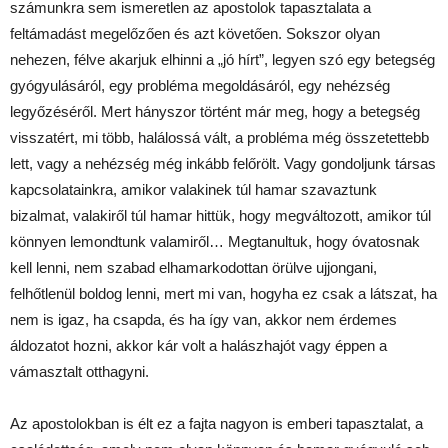
számunkra sem ismeretlen az apostolok tapasztalata a
feltámadást megelőzően és azt követően. Sokszor olyan
nehezen, félve akarjuk elhinni a „jó hírt”, legyen szó egy betegség
gyógyulásáról, egy probléma megoldásáról, egy nehézség
legyőzéséről. Mert hányszor történt már meg, hogy a betegség
visszatért, mi több, halálossá vált, a probléma még összetettebb
lett, vagy a nehézség még inkább felőrölt. Vagy gondoljunk társas
kapcsolatainkra, amikor valakinek túl hamar szavaztunk
bizalmat, valakiről túl hamar hittük, hogy megváltozott, amikor túl
könnyen lemondtunk valamiről… Megtanultuk, hogy óvatosnak
kell lenni, nem szabad elhamarkodottan örülve ujjongani,
felhőtlenül boldog lenni, mert mi van, hogyha ez csak a látszat, ha
nem is igaz, ha csapda, és ha így van, akkor nem érdemes
áldozatot hozni, akkor kár volt a halászhajót vagy éppen a
vámasztalt otthagyni.
Az apostolokban is élt ez a fajta nagyon is emberi tapasztalat, a