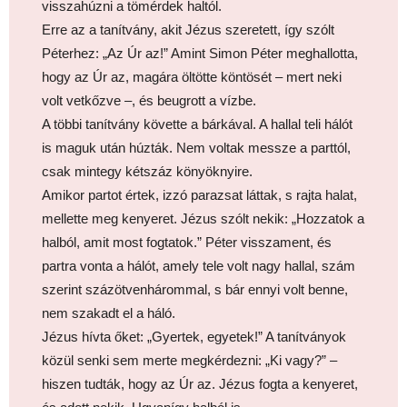
visszahúzni a tömérdek haltól.
Erre az a tanítvány, akit Jézus szeretett, így szólt
Péterhez: „Az Úr az!” Amint Simon Péter meghallotta,
hogy az Úr az, magára öltötte köntösét – mert neki
volt vetkőzve –, és beugrott a vízbe.
A többi tanítvány követte a bárkával. A hallal teli hálót
is maguk után húzták. Nem voltak messze a parttól,
csak mintegy kétszáz könyöknyire.
Amikor partot értek, izzó parazsat láttak, s rajta halat,
mellette meg kenyeret. Jézus szólt nekik: „Hozzatok a
halból, amit most fogtatok.” Péter visszament, és
partra vonta a hálót, amely tele volt nagy hallal, szám
szerint százötvenhárommal, s bár ennyi volt benne,
nem szakadt el a háló.
Jézus hívta őket: „Gyertek, egyetek!” A tanítványok
közül senki sem merte megkérdezni: „Ki vagy?” –
hiszen tudták, hogy az Úr az. Jézus fogta a kenyeret,