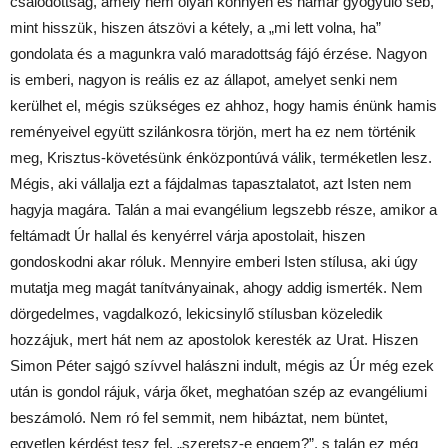
csalódottság, amely nem olyan könnyen és hamar gyógyuló seb,
mint hisszük, hiszen átszövi a kétely, a „mi lett volna, ha”
gondolata és a magunkra való maradottság fájó érzése. Nagyon
is emberi, nagyon is reális ez az állapot, amelyet senki nem
kerülhet el, mégis szükséges ez ahhoz, hogy hamis énünk hamis
reményeivel együtt szilánkosra törjön, mert ha ez nem történik
meg, Krisztus-követésünk énközpontúvá válik, terméketlen lesz.
Mégis, aki vállalja ezt a fájdalmas tapasztalatot, azt Isten nem
hagyja magára. Talán a mai evangélium legszebb része, amikor a
feltámadt Úr hallal és kenyérrel várja apostolait, hiszen
gondoskodni akar róluk. Mennyire emberi Isten stílusa, aki úgy
mutatja meg magát tanítványainak, ahogy addig ismerték. Nem
dörgedelmes, vagdalkozó, lekicsinylő stílusban közeledik
hozzájuk, mert hát nem az apostolok keresték az Urat. Hiszen
Simon Péter sajgó szívvel halászni indult, mégis az Úr még ezek
után is gondol rájuk, várja őket, meghatóan szép az evangéliumi
beszámoló. Nem ró fel semmit, nem hibáztat, nem büntet,
egyetlen kérdést tesz fel, „szeretsz-e engem?”, s talán ez még