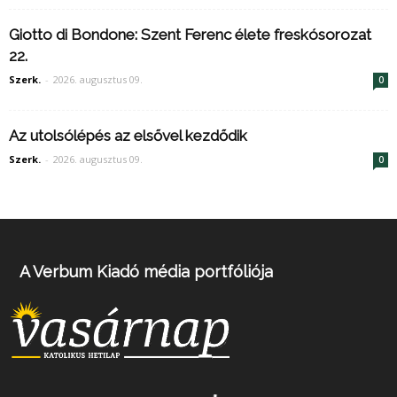
Giotto di Bondone: Szent Ferenc élete freskósorozat
22.
Szerk.
-
2026. augusztus 09.
0
Az utolsólépés az elsővel kezdődik
Szerk.
-
2026. augusztus 09.
0
A Verbum Kiadó média portfóliója